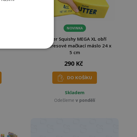
NOVINKA
IN DARK
Butter Squishy MEGA XL obří
líček 9
antistresové mačkací máslo 24 x
5 cm
290 Kč
DO KOŠÍKU
Skladem
Odešleme
v pondělí