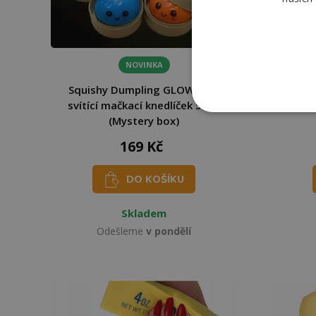
NOVINKA
Squishy Dumpling GLOW MINI
Míče
svítící mačkací knedlíček 5 cm
(Mystery box)
169 Kč
DO KOŠÍKU
Skladem
Odešleme
v pondělí