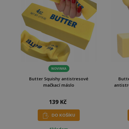
NOVINKA
Butter Squishy antistresové
Butt
mačkací máslo
antist
139 Kč
DO KOŠÍKU
Skladem