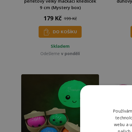
perleťový velký mačkací knedlíček
duhový
9 cm (Mystery box)
179 Kč
199 Kč
DO KOŠÍKU
Skladem
Odešleme
v pondělí
Používáme
technol
webu a u
našich