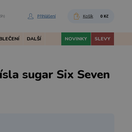
Přihlášení
Košík
0 Kč
6h)
BLEČENÍ
DALŠÍ
NOVINKY
SLEVY
ísla sugar Six Seven