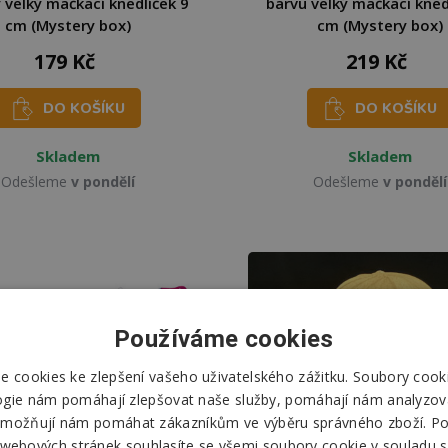
 velký mačkací knedlíček 9
barvu velký mačkací kned
cm (Mystery box)
cm (Mystery box)
179 Kč
219 Kč
DO KOŠÍKU
DO KOŠÍKU
Skladem
Skladem
Odešleme
v pondělí
Odešleme
v pondělí
Používáme cookies
 cookies ke zlepšení vašeho uživatelského zážitku. Soubory cooki
ogie nám pomáhají zlepšovat naše služby, pomáhají nám analyzov
možňují nám pomáhat zákazníkům ve výběru správného zboží. P
 webových stránek souhlasíte se všemi soubory cookie v souladu s