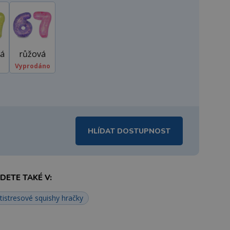
á
růžová
m
Vyprodáno
HLÍDAT DOSTUPNOST
ETE TAKÉ V:
tistresové squishy hračky