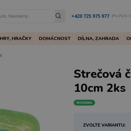
+420 725 975 977
(Po–Pá 9–1
HRY, HRAČKY
DOMÁCNOST
DÍLNA, ZAHRADA
O
ky
Strečová č
10cm 2ks
NOVINKA
ZVOLTE VARIANTU: