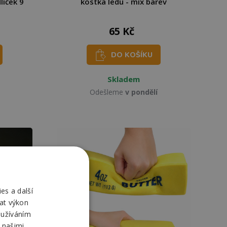
líček 9
kostka ledu - mix barev
65 Kč
DO KOŠÍKU
Skladem
Odešleme
v pondělí
es a další
at výkon
oužíváním
 našimi