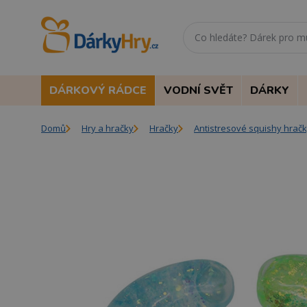
DÁRKOVÝ RÁDCE
VODNÍ SVĚT
DÁRKY
Domů
Hry a hračky
Hračky
Antistresové squishy hrač