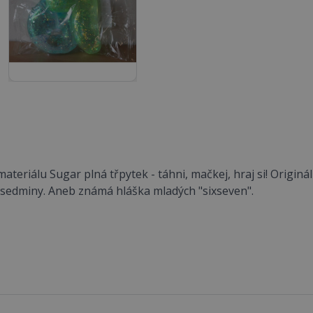
materiálu Sugar plná třpytek - táhni, mačkej, hraj si! Origin
 sedminy. Aneb známá hláška mladých "sixseven".