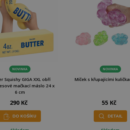
NOVINKA
NOVINKA
er Squishy GIGA XXL obří
Míček s křupajícími kuličk
resové mačkací máslo 24 x
6 cm
290 Kč
55 Kč
DO KOŠÍKU
DETAIL
Skladem
Skladem