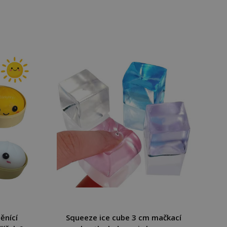
ěnící
Squeeze ice cube 3 cm mačkací