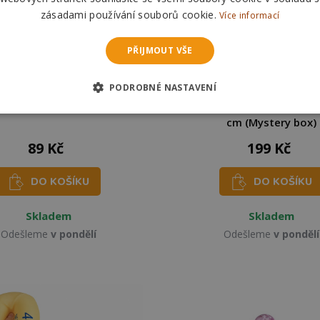
zásadami používání souborů cookie.
Více informací
PŘIJMOUT VŠE
NOVINKA
NOVINKA
PODROBNÉ NASTAVENÍ
k s křupajícími kuličkami
Squishy Dumpling GLOW 
Glamour 9,5 cm
velký svítící mačkací kned
cm (Mystery box)
89 Kč
199 Kč
DO KOŠÍKU
DO KOŠÍKU
Skladem
Skladem
Odešleme
v pondělí
Odešleme
v pondělí