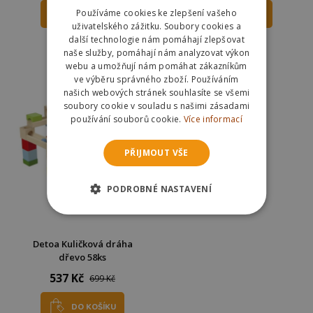
Používáme cookies ke zlepšení vašeho
DO KOŠÍKU
DO KOŠÍKU
uživatelského zážitku. Soubory cookies a
další technologie nám pomáhají zlepšovat
Skladem
Skladem
naše služby, pomáhají nám analyzovat výkon
Odešleme
dnes
Odešleme
dnes
webu a umožňují nám pomáhat zákazníkům
ve výběru správného zboží. Používáním
našich webových stránek souhlasíte se všemi
soubory cookie v souladu s našimi zásadami
používání souborů cookie.
Více informací
PŘIJMOUT VŠE
PODROBNÉ NASTAVENÍ
Detoa Kuličková dráha
dřevo 58ks
537 Kč
699 Kč
DO KOŠÍKU