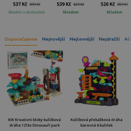
537 Kč
539 Kč
526 Kč
699 Kč
629 Kč
659 Kč
Skladem u dodavatele
Skladem
Skladem
Doporučujeme
Nejnovější
Nejlevnější
Nejdražší
Ab
KIK Kreativní bloky kuličková
Kuličková překážková dráha
dráha 121ks Dinosauří park
barevná 6 kuliček