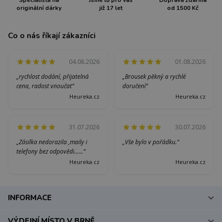
Specialista na
Jsme tu pro vás
Doprava zdarma
originální dárky
již 17 let
od 1500 Kč
Co o nás říkají zákazníci
04.08.2026
01.08.2026
„rychlost dodání, přijatelná
„Brousek pěkný a rychlé
cena, radost vnoučat“
doručení“
Heureka.cz
Heureka.cz
31.07.2026
30.07.2026
„Zásilka nedorazila ,maily i
„Vše bylo v pořádku.“
telefony bez odpovědi......“
Heureka.cz
Heureka.cz
INFORMACE
VÝDEJNÍ MÍSTO V BRNĚ