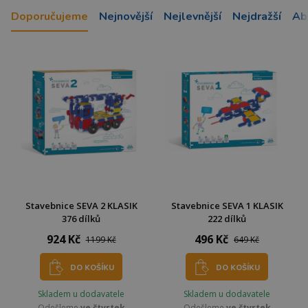
Doporučujeme
Nejnovější
Nejlevnější
Nejdražší
Ab
Stavebnice SEVA 2 KLASIK
Stavebnice SEVA 1 KLASIK
376 dílků
222 dílků
924 Kč
496 Kč
1199 Kč
649 Kč
DO KOŠÍKU
DO KOŠÍKU
Skladem u dodavatele
Skladem u dodavatele
Odešleme
ve čtvrtek
Odešleme
ve čtvrtek