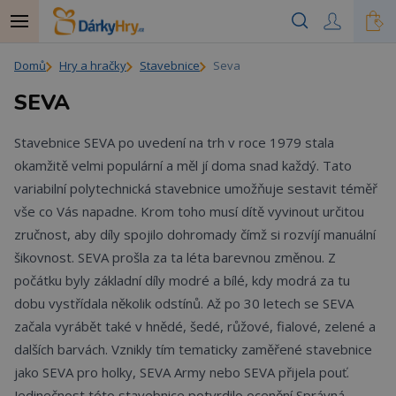
Domů
Hry a hračky
Stavebnice
Seva
SEVA
Stavebnice SEVA po uvedení na trh v roce 1979 stala
okamžitě velmi populární a měl jí doma snad každý. Tato
variabilní polytechnická stavebnice umožňuje sestavit téměř
vše co Vás napadne. Krom toho musí dítě vyvinout určitou
zručnost, aby díly spojilo dohromady čímž si rozvíjí manuální
šikovnost. SEVA prošla za ta léta barevnou změnou. Z
počátku byly základní díly modré a bílé, kdy modrá za tu
dobu vystřídala několik odstínů. Až po 30 letech se SEVA
začala vyrábět také v hnědé, šedé, růžové, fialové, zelené a
dalších barvách. Vznikly tím tematicky zaměřené stavebnice
jako SEVA pro holky, SEVA Army nebo SEVA přijela pouť.
Jedinečnost této stavebnice potvrdilo ocenění Správná