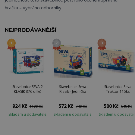
hračka – vybráno odborníky.
NEJPRODÁVANĚJŠÍ
Stavebnice SEVA 2
Stavebnice Seva
Stavebnice Seva
KLASIK 376 dílků
Klasik - Jednička
Traktor 115ks
924 Kč
572 Kč
500 Kč
1199 Kč
749 Kč
649 Kč
Skladem u dodavatele
Skladem u dodavatele
Skladem u dodavatel