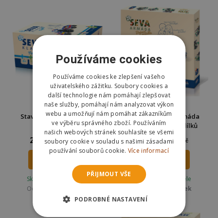
Používáme cookies
Používáme cookies ke zlepšení vašeho
uživatelského zážitku. Soubory cookies a
další technologie nám pomáhají zlepšovat
naše služby, pomáhají nám analyzovat výkon
DOPRAVA ZDARMA
webu a umožňují nám pomáhat zákazníkům
Stavebnice Seva Klasik -
Stavebnice Seva Armáda
ve výběru správného zboží. Používáním
Největší
Bojová vozidla 436 dílků
našich webových stránek souhlasíte se všemi
2 048 Kč
1 197 Kč
2649 Kč
1549 Kč
soubory cookie v souladu s našimi zásadami
používání souborů cookie.
Více informací
DO KOŠÍKU
DO KOŠÍKU
PŘIJMOUT VŠE
Skladem u dodavatele
Skladem u dodavatele
Odešleme
ve čtvrtek
Odešleme
ve čtvrtek
PODROBNÉ NASTAVENÍ