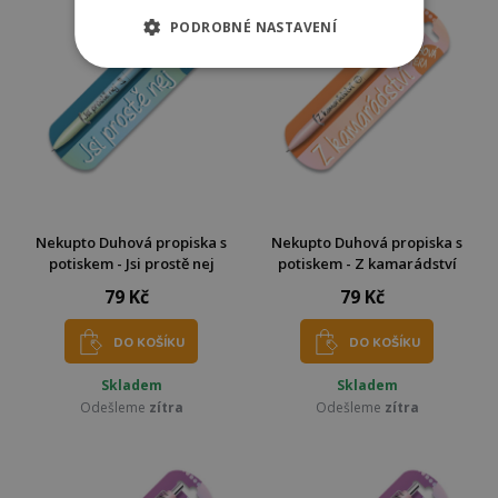
PODROBNÉ NASTAVENÍ
Nekupto Duhová propiska s
Nekupto Duhová propiska s
potiskem - Jsi prostě nej
potiskem - Z kamarádství
79 Kč
79 Kč
DO KOŠÍKU
DO KOŠÍKU
Skladem
Skladem
Odešleme
zítra
Odešleme
zítra