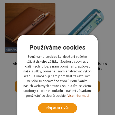
Používáme cookies
Používáme cookies ke zlepšení vašeho
uživatelského zážitku. Soubory cookies a
Ahome Luxusní pero -
Nekupto Duhová propiska s
další technologie nám pomáhají zlepšovat
Báječná máma
potiskem - Skvělý táta
naše služby, pomáhají nám analyzovat výkon
149 Kč
79 Kč
webu a umožňují nám pomáhat zákazníkům
229 Kč
ve výběru správného zboží. Používáním
našich webových stránek souhlasíte se všemi
DO KOŠÍKU
DO KOŠÍKU
soubory cookie v souladu s našimi zásadami
používání souborů cookie.
Více informací
Skladem
Skladem
Odešleme
zítra
Odešleme
zítra
PŘIJMOUT VŠE