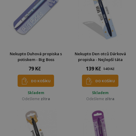
Nekupto Duhová propiska s
Nekupto Den otců Dárková
potiskem - Big Boss
propiska - Nejlepší táta
79 Kč
139 Kč
149 Kč
DO KOŠÍKU
DO KOŠÍKU
Skladem
Skladem
Odešleme
zítra
Odešleme
zítra