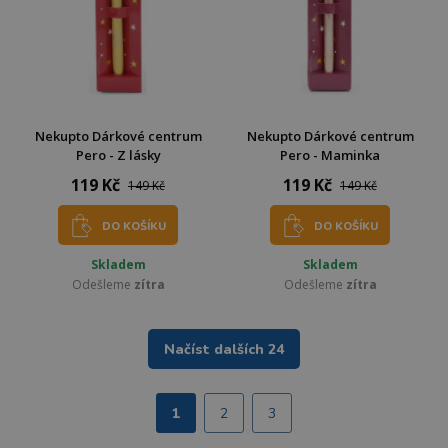
Nekupto Dárkové centrum
Nekupto Dárkové centrum
Pero - Z lásky
Pero - Maminka
119 Kč
119 Kč
149 Kč
149 Kč
DO KOŠÍKU
DO KOŠÍKU
Skladem
Skladem
Odešleme
zítra
Odešleme
zítra
Načíst dalších 24
1
2
3