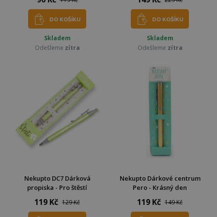
DO KOŠÍKU
DO KOŠÍKU
Skladem
Skladem
Odešleme
zítra
Odešleme
zítra
Nekupto DC7 Dárková
Nekupto Dárkové centrum
propiska - Pro štěstí
Pero - Krásný den
119 Kč
119 Kč
129 Kč
149 Kč