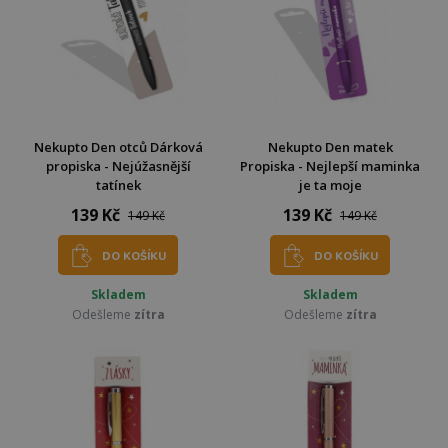
Nekupto Den otců Dárková
Nekupto Den matek
propiska - Nejúžasnější
Propiska - Nejlepší maminka
tatínek
je ta moje
139 Kč
139 Kč
149 Kč
149 Kč
DO KOŠÍKU
DO KOŠÍKU
Skladem
Skladem
Odešleme
zítra
Odešleme
zítra