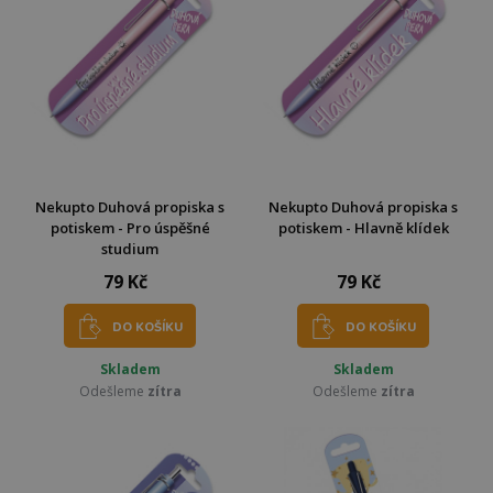
Nekupto Duhová propiska s
Nekupto Duhová propiska s
potiskem - Pro úspěšné
potiskem - Hlavně klídek
studium
79 Kč
79 Kč
DO KOŠÍKU
DO KOŠÍKU
Skladem
Skladem
Odešleme
zítra
Odešleme
zítra