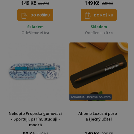
149 Kč
149 Kč
229 Kč
229 Kč
DO KOŠÍKU
DO KOŠÍKU
Skladem
Skladem
Odešleme
zítra
Odešleme
zítra
Nekupto Propiska gumovací
Ahome Luxusní pero -
- Sportuji, pařím, studuji -
Báječný učitel
modrá
90 Kč
149 Kč
119 Kč
229 Kč