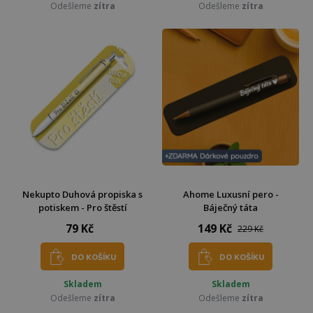
Odešleme
zítra
Odešleme
zítra
Nekupto Duhová propiska s
Ahome Luxusní pero -
potiskem - Pro štěstí
Báječný táta
79 Kč
149 Kč
229 Kč
DO KOŠÍKU
DO KOŠÍKU
Skladem
Skladem
Odešleme
zítra
Odešleme
zítra