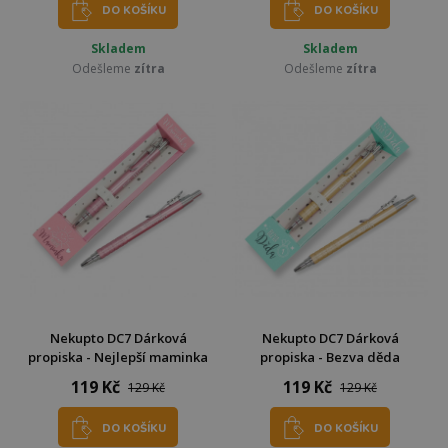
DO KOŠÍKU
DO KOŠÍKU
Skladem
Skladem
Odešleme
zítra
Odešleme
zítra
Nekupto DC7 Dárková
Nekupto DC7 Dárková
propiska - Nejlepší maminka
propiska - Bezva děda
119 Kč
119 Kč
129 Kč
129 Kč
DO KOŠÍKU
DO KOŠÍKU