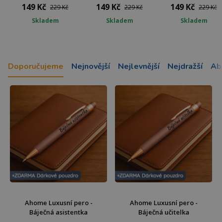
149 Kč
149 Kč
149 Kč
229 Kč
229 Kč
229 Kč
Skladem
Skladem
Skladem
Doporučujeme
Nejnovější
Nejlevnější
Nejdražší
Ab
Ahome Luxusní pero -
Ahome Luxusní pero -
Báječná asistentka
Báječná učitelka