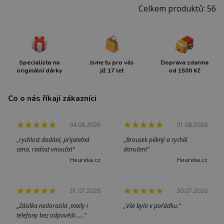
Celkem produktů: 56
Specialista na
Jsme tu pro vás
Doprava zdarma
originální dárky
již 17 let
od 1500 Kč
Co o nás říkají zákazníci
04.08.2026
01.08.2026
„rychlost dodání, přijatelná
„Brousek pěkný a rychlé
cena, radost vnoučat“
doručení“
Heureka.cz
Heureka.cz
31.07.2026
30.07.2026
„Zásilka nedorazila ,maily i
„Vše bylo v pořádku.“
telefony bez odpovědi......“