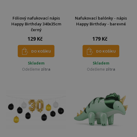
Fóliový nafukovací nápis
Nafukovací balónky - nápis
Happy Birthday 340x35cm
Happy Birthday - barevné
černý
129 Kč
179 Kč
DO KOŠÍKU
DO KOŠÍKU
Skladem
Skladem
Odešleme
zítra
Odešleme
zítra