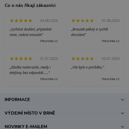
Co o nás říkají zákazníci
04.08.2026
01.08.2026
„rychlost dodání, přijatelná
„Brousek pěkný a rychlé
cena, radost vnoučat“
doručení“
Heureka.cz
Heureka.cz
31.07.2026
30.07.2026
„Zásilka nedorazila ,maily i
„Vše bylo v pořádku.“
telefony bez odpovědi......“
Heureka.cz
Heureka.cz
INFORMACE
VÝDEJNÍ MÍSTO V BRNĚ
NOVINKY E-MAILEM