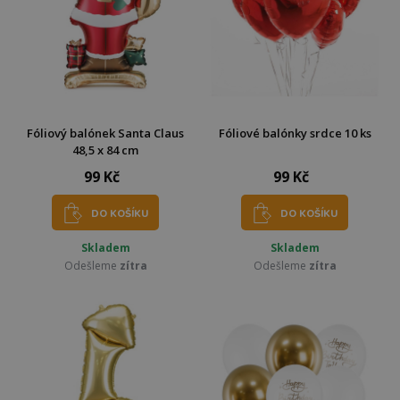
Fóliový balónek Santa Claus
Fóliové balónky srdce 10 ks
48,5 x 84 cm
99 Kč
99 Kč
DO KOŠÍKU
DO KOŠÍKU
Skladem
Skladem
Odešleme
zítra
Odešleme
zítra