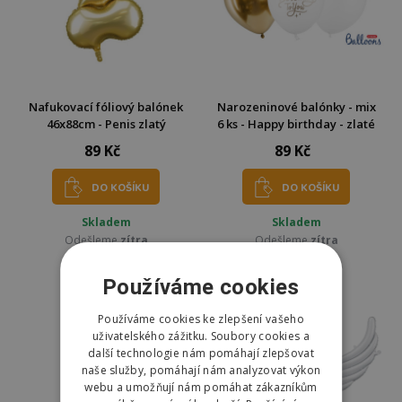
Nafukovací fóliový balónek
Narozeninové balónky - mix
46x88cm - Penis zlatý
6 ks - Happy birthday - zlaté
89 Kč
89 Kč
DO KOŠÍKU
DO KOŠÍKU
Skladem
Skladem
Odešleme
zítra
Odešleme
zítra
Používáme cookies
Používáme cookies ke zlepšení vašeho
uživatelského zážitku. Soubory cookies a
další technologie nám pomáhají zlepšovat
naše služby, pomáhají nám analyzovat výkon
webu a umožňují nám pomáhat zákazníkům