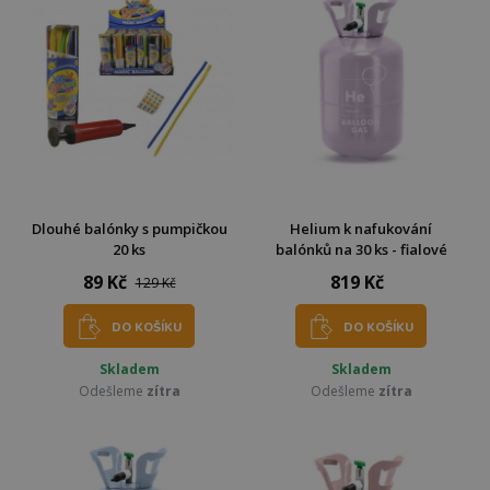
Dlouhé balónky s pumpičkou
Helium k nafukování
20 ks
balónků na 30 ks - fialové
89 Kč
819 Kč
129 Kč
DO KOŠÍKU
DO KOŠÍKU
Skladem
Skladem
Odešleme
zítra
Odešleme
zítra