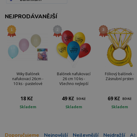
NEJPRODÁVANĚJŠÍ
Wiky Balónek
Balónek nafukovací
Fóliový balónek -
nafukovací 26cm -
26 cm 10 ks -
Zásnubní prsten
10 ks - pastelové
Všechno nejlepší
18 Kč
49 Kč
69 Kč
59 Kč
89 Kč
Skladem
Skladem
Skladem
Doporučujeme
Nejnovější
Nejlevnější
Nejdražší
Ab