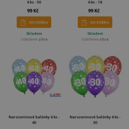
6 ks - 50
6 ks - 18
99 Kč
99 Kč
DO KOŠÍKU
DO KOŠÍKU
Skladem
Skladem
Odešleme
zítra
Odešleme
zítra
Narozeninové balónky 6 ks -
Narozeninové balónky 6 ks -
40
30