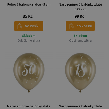
Fóliový balónek srdce 45 cm
Narozeninové balónky zlaté
6 ks - 70
35 Kč
99 Kč
DO KOŠÍKU
DO KOŠÍKU
Skladem
Skladem
Odešleme
zítra
Odešleme
zítra
Narozeninové balónky zlaté
Narozeninové balónky zlaté