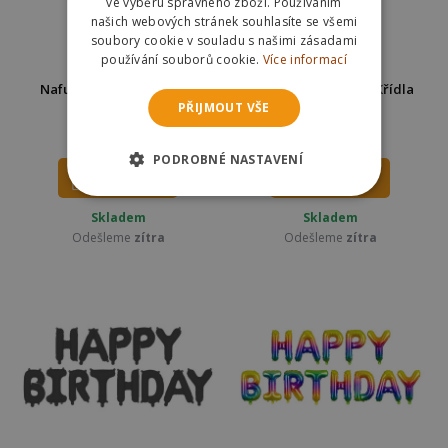
ve výběru správného zboží. Používáním
našich webových stránek souhlasíte se všemi
soubory cookie v souladu s našimi zásadami
používání souborů cookie.
Více informací
Nafukovací fóliový balón
Nafukovací balónek Křídla
PŘIJMOUT VŠE
74cm - Penis XL
bílá 104x60cm
69 Kč
75 Kč
109 Kč
PODROBNÉ NASTAVENÍ
DO KOŠÍKU
DO KOŠÍKU
Skladem
Skladem
Odešleme
zítra
Odešleme
zítra