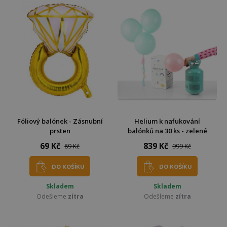
Fóliový balónek - Zásnubní
Helium k nafukování
prsten
balónků na 30 ks - zelené
69 Kč
839 Kč
89 Kč
999 Kč
DO KOŠÍKU
DO KOŠÍKU
Skladem
Skladem
Odešleme
zítra
Odešleme
zítra