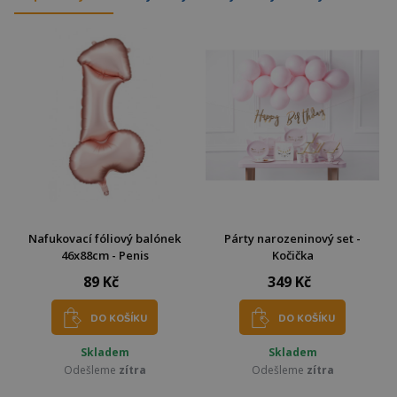
Nafukovací fóliový balónek
Párty narozeninový set -
46x88cm - Penis
Kočička
89 Kč
349 Kč
DO KOŠÍKU
DO KOŠÍKU
Skladem
Skladem
Odešleme
zítra
Odešleme
zítra