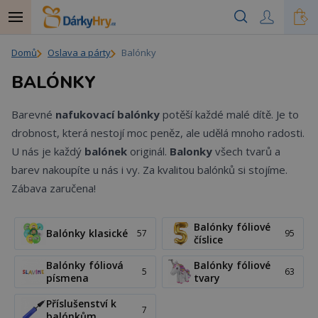
Domů
Oslava a párty
Balónky
BALÓNKY
Barevné
nafukovací balónky
potěší každé malé dítě. Je to
drobnost, která nestojí moc peněz, ale udělá mnoho radosti.
U nás je každý
balónek
originál.
Balonky
všech tvarů a
barev nakoupíte u nás i vy. Za kvalitou balónků si stojíme.
Zábava zaručena!
Balónky fóliové
Balónky klasické
57
95
číslice
Balónky fóliová
Balónky fóliové
5
63
písmena
tvary
Příslušenství k
7
balónkům