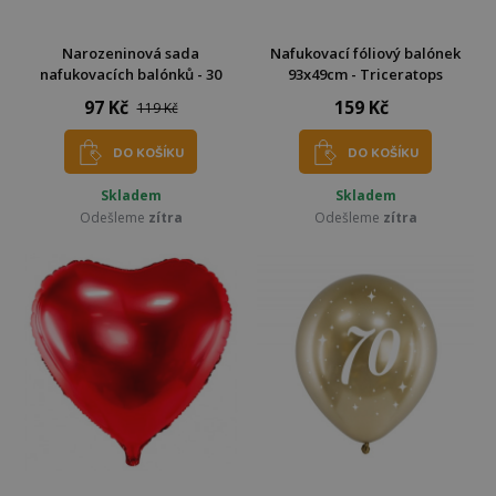
Narozeninová sada
Nafukovací fóliový balónek
nafukovacích balónků - 30
93x49cm - Triceratops
97 Kč
159 Kč
119 Kč
DO KOŠÍKU
DO KOŠÍKU
Skladem
Skladem
Odešleme
zítra
Odešleme
zítra