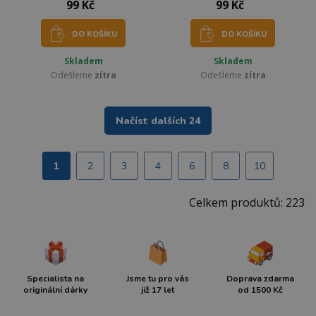
99 Kč
99 Kč
DO KOŠÍKU
DO KOŠÍKU
Skladem
Skladem
Odešleme
zítra
Odešleme
zítra
Načíst dalších 24
1
2
3
4
6
8
10
Celkem produktů: 223
Specialista na
Jsme tu pro vás
Doprava zdarma
originální dárky
již 17 let
od 1500 Kč