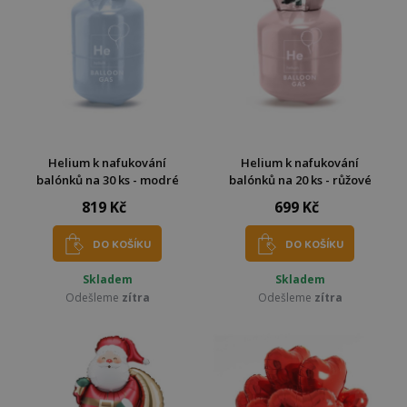
Helium k nafukování
Helium k nafukování
balónků na 30 ks - modré
balónků na 20 ks - růžové
819 Kč
699 Kč
DO KOŠÍKU
DO KOŠÍKU
Skladem
Skladem
Odešleme
zítra
Odešleme
zítra