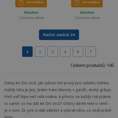
DO KOŠÍKU
DO KOŠÍKU
Skladem
Skladem
Odešleme
zítra
Odešleme
zítra
Načíst dalších 24
1
2
3
4
6
7
Celkem produktů: 145
Dárky ke Dni otců: jak vybrat ten pravý pro vašeho tatínka
Každý táta je jiný. Jeden tráví víkendy v garáži, druhý griluje,
třetí vaří lépe než celá rodina. A přesto se každý rok ptáme
to samé: co mu dát ke Dni otců? Dobrý dárek není o ceně -
je o tom, že jste si dali záležet a vybrali něco, co sedí právě
jemu.