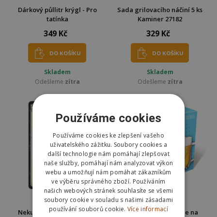
Dárkový půllitr krýgl - Pro
Sada grilovacího náčiní 5 ks
tatínka
Kaminer 27182
349 Kč
329 Kč
DO KOŠÍKU
DO KOŠÍKU
Skladem
Skladem
Odešleme
zítra
Odešleme
zítra
Používáme cookies
Používáme cookies ke zlepšení vašeho
uživatelského zážitku. Soubory cookies a
další technologie nám pomáhají zlepšovat
naše služby, pomáhají nám analyzovat výkon
webu a umožňují nám pomáhat zákazníkům
ve výběru správného zboží. Používáním
našich webových stránek souhlasíte se všemi
soubory cookie v souladu s našimi zásadami
používání souborů cookie.
Více informací
Nekupto Plechová cedule
Nekupto DC7 Sklenice na