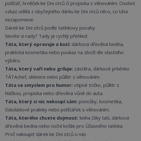
polštář, hrněček ke Dni otců či propiska s věnováním. Osobní
vzkaz udělá z obyčejného dárku ke Dni otců něco, co táta
nezapomene.
Dárek ke Dni otců podle tatínkovy povahy
Nevíte si rady? Tady je rychlý přehled:
Táta, který opravuje a kutí:
dárková dřevěná bedna,
praktická kosmetika nebo poukaz na zboží dle vlastního
výběru.
Táta, který vaří nebo griluje:
zástěra, dárkové prkénko
TÁTAchef, sklenice nebo půllitr s věnováním.
Táta se smyslem pro humor:
vtipné tričko, půllitr s
hláškou, propiska nebo dřevěná vůně do auta.
Táta, který si nic nekoupí sám:
ponožky, kosmetika,
čokoládové pralinky nebo polštářek s věnováním.
Táta, kterého chcete dojmout:
kniha Díky tati, dárková
dřevěná bedna nebo noční košile pro Úžasného tatínka.
Proč nakoupit dárek ke Dni otců u nás