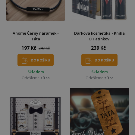
Ahome Černý náramek -
Dárková kosmetika - Kniha
Táta
O Tatínkovi
197 Kč
239 Kč
247 Kč
DO KOŠÍKU
DO KOŠÍKU
Skladem
Skladem
Odešleme
zítra
Odešleme
zítra