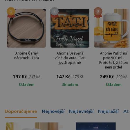
Ahome Černý
Ahome Dřevěná
Ahome Půllitr na
náramek - Táta
vůně do auta - Tati
pivo 500 ml -
jezdi opatrně
Protože být tátou
není prdel
197 Kč
147 Kč
249 Kč
247 Kč
179 Kč
299 Kč
Skladem
Skladem
Skladem
Doporučujeme
Nejnovější
Nejlevnější
Nejdražší
Ab