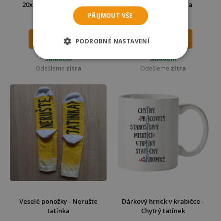
20x30cm - Tátova dílna
pivo - Nejlepší táta
PŘIJMOUT VŠE
279 Kč
279 Kč
299 Kč
299 Kč
DO KOŠÍKU
DO KOŠÍKU
PODROBNÉ NASTAVENÍ
Skladem
Skladem
Odešleme
zítra
Odešleme
zítra
Veselé ponožky - Nerušte
Dárkový hrnek v krabičce -
tatínka
Chytrý tatínek