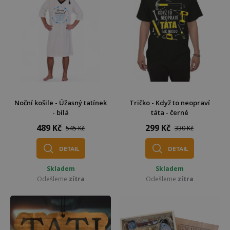
Noční košile - Úžasný tatínek
Tričko - Když to neopraví
- bílá
táta - černé
489 Kč
299 Kč
545 Kč
330 Kč
DETAIL
DETAIL
Skladem
Skladem
Odešleme
zítra
Odešleme
zítra