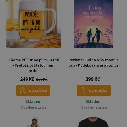
Ahome Půllitr na pivo 500 ml
Perkman Kniha Díky mami a
- Protože být tátou není
tati - Poděkování pro rodiče
prdel
249 Kč
399 Kč
299 Kč
DO KOŠÍKU
DO KOŠÍKU
Skladem
Skladem
Odešleme
zítra
Odešleme
zítra