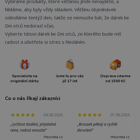
Vybíráme produkty, které většinou jinde nenajdete, a
hlídáme, aby byly vždy skladem. Většinu objednávek
odesíláme tentýž den, takže se nemusíte bát, že dárek ke
Dni otců nedorazí včas.
Vyberte tátovi dárek ke Dni otců, ze kterého bude mít
radost a ušetřete si stres s hledáním.
Specialista na
Jsme tu pro vás
Doprava zdarma
originální dárky
již 17 let
od 1500 Kč
Co o nás říkají zákazníci
04.08.2026
01.08.2026
„rychlost dodání, přijatelná
„Brousek pěkný a rychlé
cena, radost vnoučat“
doručení“
Heureka.cz
Heureka.cz