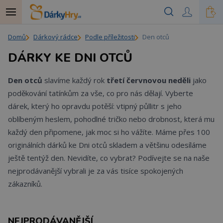
Domů
Dárkový rádce
Podle příležitosti
Den otců
DÁRKY KE DNI OTCŮ
Den otců
slavíme každý rok
třetí červnovou neděli
jako
poděkování tatínkům za vše, co pro nás dělají. Vyberte
dárek, který ho opravdu potěší: vtipný půllitr s jeho
oblíbeným heslem, pohodlné tričko nebo drobnost, která mu
každý den připomene, jak moc si ho vážíte. Máme přes 100
originálních dárků ke Dni otců skladem a většinu odesíláme
ještě tentýž den. Nevidíte, co vybrat? Podívejte se na naše
nejprodávanější vybrali je za vás tisíce spokojených
zákazníků.
NEJPRODÁVANĚJŠÍ