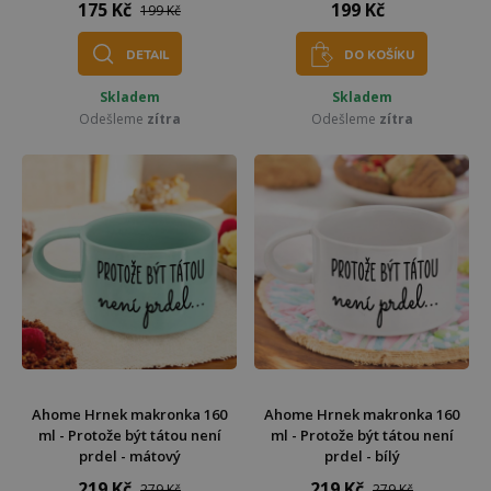
175 Kč
199 Kč
199 Kč
DETAIL
DO KOŠÍKU
Skladem
Skladem
Odešleme
zítra
Odešleme
zítra
Ahome Hrnek makronka 160
Ahome Hrnek makronka 160
ml - Protože být tátou není
ml - Protože být tátou není
prdel - mátový
prdel - bílý
219 Kč
219 Kč
279 Kč
279 Kč