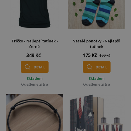
Tričko - Nejlepší tatínek -
Veselé ponožky - Nejlepší
černé
tatínek
349 Kč
175 Kč
199 Kč
DETAIL
DETAIL
Skladem
Skladem
Odešleme
zítra
Odešleme
zítra