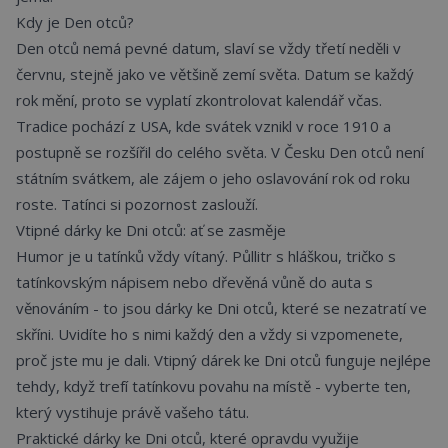
Kdy je Den otců?
Den otců nemá pevné datum, slaví se vždy třetí neděli v
červnu, stejně jako ve většině zemí světa. Datum se každý
rok mění, proto se vyplatí zkontrolovat kalendář včas.
Tradice pochází z USA, kde svátek vznikl v roce 1910 a
postupně se rozšířil do celého světa. V Česku Den otců není
státním svátkem, ale zájem o jeho oslavování rok od roku
roste. Tatínci si pozornost zaslouží.
Vtipné dárky ke Dni otců: ať se zasměje
Humor je u tatínků vždy vítaný. Půllitr s hláškou, tričko s
tatínkovským nápisem nebo dřevěná vůně do auta s
věnováním - to jsou dárky ke Dni otců, které se nezatratí ve
skříni. Uvidíte ho s nimi každý den a vždy si vzpomenete,
proč jste mu je dali. Vtipný dárek ke Dni otců funguje nejlépe
tehdy, když trefí tatínkovu povahu na místě - vyberte ten,
který vystihuje právě vašeho tátu.
Praktické dárky ke Dni otců, které opravdu využije