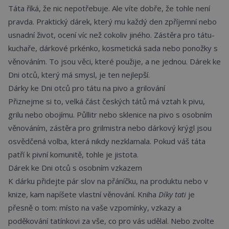
Táta říká, že nic nepotřebuje. Ale víte dobře, že tohle není
pravda. Praktický dárek, který mu každý den zpříjemní nebo
usnadní život, ocení víc než cokoliv jiného. Zástěra pro tátu-
kuchaře, dárkové prkénko, kosmetická sada nebo ponožky s
věnováním. To jsou věci, které použije, a ne jednou. Dárek ke
Dni otců, který má smysl, je ten nejlepší.
Dárky ke Dni otců pro tátu na pivo a grilování
Přiznejme si to, velká část českých tátů má vztah k pivu,
grilu nebo obojímu.
Půllitr nebo sklenice na pivo
s osobním
věnováním, zástěra pro grilmistra nebo dárkový krýgl jsou
osvědčená volba, která nikdy nezklamala. Pokud váš táta
patří k pivní komunitě, tohle je jistota.
Dárek ke Dni otců s osobním vzkazem
K dárku přidejte pár slov na přáníčku, na produktu nebo v
knize, kam napíšete vlastní věnování. Kniha
Díky tati
je
přesně o tom: místo na vaše vzpomínky, vzkazy a
poděkování tatínkovi za vše, co pro vás udělal. Nebo zvolte