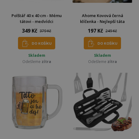
Polštář 40 x 40 cm - Mému
Ahome Kovová černá
tátovi - medvídci
klíčenka - Nejlepší táta
349 Kč
197 Kč
379 Kč
249 Kč
DO KOŠÍKU
DO KOŠÍKU
Skladem
Skladem
Odešleme
zítra
Odešleme
zítra