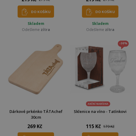
DO KOŠÍKU
DO KOŠÍKU
Skladem
Skladem
Odešleme
zítra
Odešleme
zítra
-36%
AKČNÍ NABÍDKA
Dárkové prkénko TÁTAchef
Sklenice na víno - Tatínkovi
30cm
269 Kč
115 Kč
179 Kč