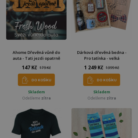
Ahome Dřevěná vůně do
Dárková dřevěná bedna -
auta - Tati jezdi opatrně
Pro tatínka - velká
147 Kč
1 249 Kč
179 Kč
1399 Kč
DO KOŠÍKU
DO KOŠÍKU
Skladem
Skladem
Odešleme
zítra
Odešleme
zítra