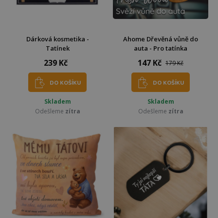
Dárková kosmetika -
Ahome Dřevěná vůně do
Tatínek
auta - Pro tatínka
239 Kč
147 Kč
179 Kč
DO KOŠÍKU
DO KOŠÍKU
Skladem
Skladem
Odešleme
zítra
Odešleme
zítra