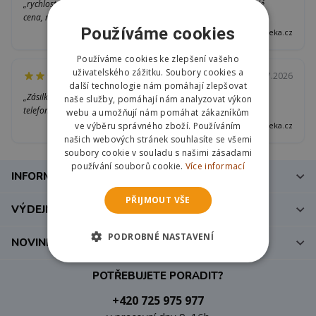
„rychlost dodání, přijatelná
„Brousek pěkný a rychlé
cena, radost vnoučat“
doručení“
Používáme cookies
Heureka.cz
Heureka.cz
Používáme cookies ke zlepšení vašeho
uživatelského zážitku. Soubory cookies a
31.07.2026
30.07.2026
další technologie nám pomáhají zlepšovat
„Zásilka nedorazila ,maily i
„Vše bylo v pořádku.“
naše služby, pomáhají nám analyzovat výkon
telefony bez odpovědi......“
webu a umožňují nám pomáhat zákazníkům
ve výběru správného zboží. Používáním
Heureka.cz
Heureka.cz
našich webových stránek souhlasíte se všemi
soubory cookie v souladu s našimi zásadami
používání souborů cookie.
Více informací
INFORMACE
PŘIJMOUT VŠE
VÝDEJNÍ MÍSTO V BRNĚ
PODROBNÉ NASTAVENÍ
NOVINKY E-MAILEM
POTŘEBUJETE PORADIT?
+420 725 975 977