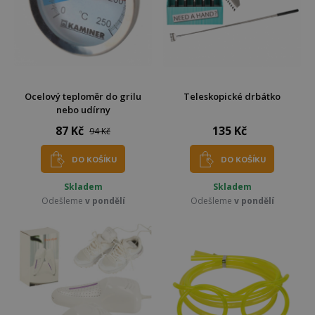
Ocelový teploměr do grilu
Teleskopické drbátko
nebo udírny
87 Kč
135 Kč
94 Kč
DO KOŠÍKU
DO KOŠÍKU
Skladem
Skladem
Odešleme
v pondělí
Odešleme
v pondělí