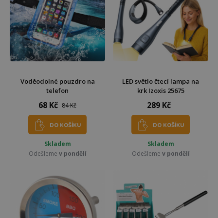
Voděodolné pouzdro na
LED světlo čtecí lampa na
telefon
krk Izoxis 25675
68 Kč
289 Kč
84 Kč
DO KOŠÍKU
DO KOŠÍKU
Skladem
Skladem
Odešleme
v pondělí
Odešleme
v pondělí