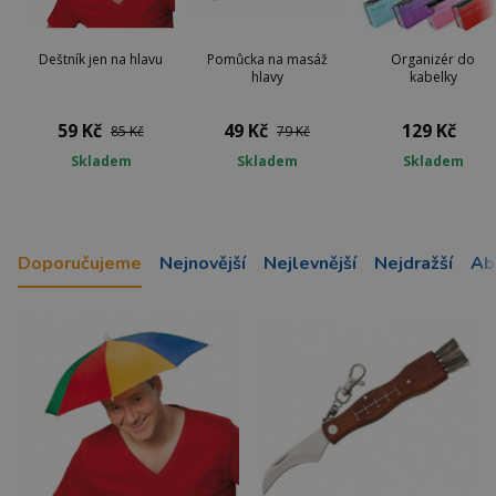
Deštník jen na hlavu
Pomůcka na masáž
Organizér do
hlavy
kabelky
59 Kč
49 Kč
129 Kč
85 Kč
79 Kč
Skladem
Skladem
Skladem
Doporučujeme
Nejnovější
Nejlevnější
Nejdražší
Ab