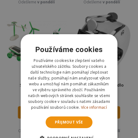
Odešleme
v pondělí
Odešleme
v pondělí
Používáme cookies
Používáme cookies ke zlepšení vašeho
uživatelského zážitku. Soubory cookies a
další technologie nám pomáhají zlepšovat
naše služby, pomáhají nám analyzovat výkon
webu a umožňují nám pomáhat zákazníkům
Solární robot 6v1
Clicker ruční počítadlo
ve výběru správného zboží. Používáním
Malatec 23454
našich webových stránek souhlasíte se všemi
144 Kč
75 Kč
196 Kč
soubory cookie v souladu s našimi zásadami
používání souborů cookie.
Více informací
DO KOŠÍKU
DO KOŠÍKU
PŘIJMOUT VŠE
Skladem
Skladem
Odešleme
v pondělí
Odešleme
v pondělí