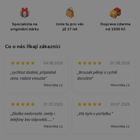
Specialista na
Jsme tu pro vás
Doprava zdarma
originální dárky
již 17 let
od 1500 Kč
Co o nás říkají zákazníci
04.08.2026
01.08.2026
„rychlost dodání, přijatelná
„Brousek pěkný a rychlé
cena, radost vnoučat“
doručení“
Heureka.cz
Heureka.cz
31.07.2026
30.07.2026
„Zásilka nedorazila ,maily i
„Vše bylo v pořádku.“
telefony bez odpovědi......“
Heureka.cz
Heureka.cz