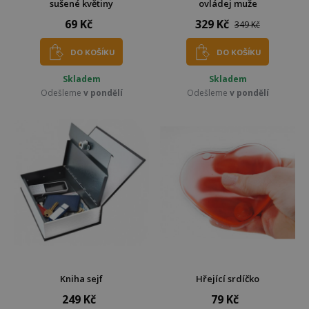
sušené květiny
ovládej muže
69 Kč
329 Kč
349 Kč
DO KOŠÍKU
DO KOŠÍKU
Skladem
Skladem
Odešleme
v pondělí
Odešleme
v pondělí
Kniha sejf
Hřející srdíčko
249 Kč
79 Kč