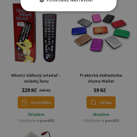
PODROBNÉ NASTAVENÍ
Mluvící dálkový ovladač –
Praktická dokladovka
ovládej ženu
Aluma Wallet
329 Kč
59 Kč
349 Kč
DO KOŠÍKU
DETAIL
Skladem
Skladem
Odešleme
v pondělí
Odešleme
v pondělí