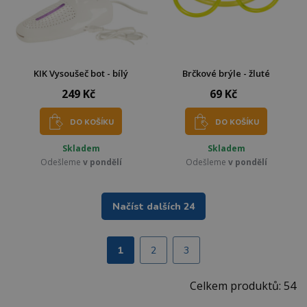
KIK Vysoušeč bot - bílý
Brčkové brýle - žluté
249 Kč
69 Kč
DO KOŠÍKU
DO KOŠÍKU
Skladem
Skladem
Odešleme
v pondělí
Odešleme
v pondělí
Načíst dalších 24
1
2
3
Celkem produktů: 54