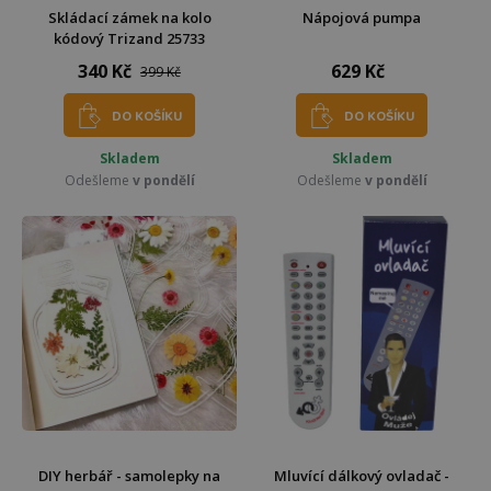
Skládací zámek na kolo
Nápojová pumpa
kódový Trizand 25733
340 Kč
629 Kč
399 Kč
DO KOŠÍKU
DO KOŠÍKU
Skladem
Skladem
Odešleme
v pondělí
Odešleme
v pondělí
DIY herbář - samolepky na
Mluvící dálkový ovladač -