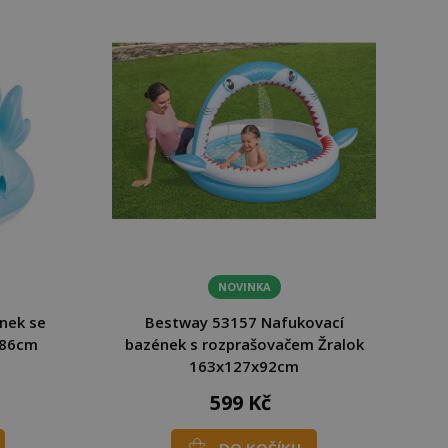
NOVINKA
nek se
Bestway 53157 Nafukovací
x86cm
bazének s rozprašovačem Žralok
163x127x92cm
599 Kč