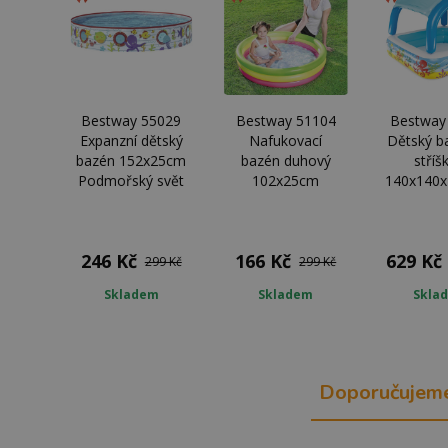
Bestway 55029
Bestway 51104
Bestway
Expanzní dětský
Nafukovací
Dětský b
bazén 152x25cm
bazén duhový
stříš
Podmořský svět
102x25cm
140x140
246 Kč
166 Kč
629 Kč
299 Kč
299 Kč
Skladem
Skladem
Skla
Doporučujem