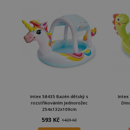
Intex 58435 Bazén dětský s
Intex
rozstřikováním Jednorožec
Din
254x132x109cm
593 Kč
1429 Kč