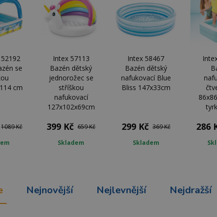
 52192
Intex 57113
Intex 58467
Inte
azén se
Bazén dětský
Bazén dětský
B
kou
jednorožec se
nafukovací Blue
naf
x114 cm
stříškou
Bliss 147x33cm
čtv
nafukovací
86x8
127x102x69cm
tyr
399 Kč
299 Kč
286 
1089 Kč
659 Kč
369 Kč
dem
Skladem
Skladem
Sk
e
Nejnovější
Nejlevnější
Nejdražší