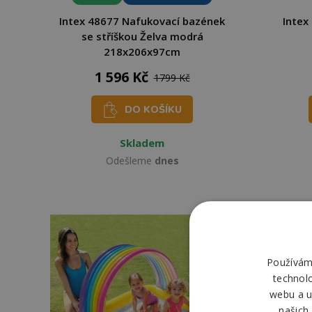
Intex 48677 Nafukovací bazének
Intex
se stříškou Želva modrá
218x206x97cm
1 596 Kč
1799 Kč
DO KOŠÍKU
Skladem
Odešleme
dnes
-50%
Používáme
technol
webu a u
našich