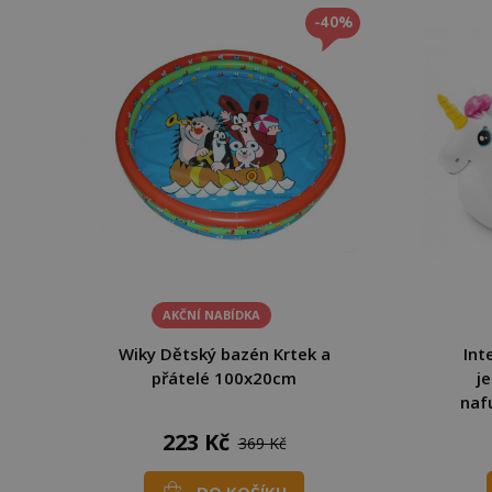
-40%
AKČNÍ NABÍDKA
Wiky Dětský bazén Krtek a
Int
přátelé 100x20cm
j
naf
223 Kč
369 Kč