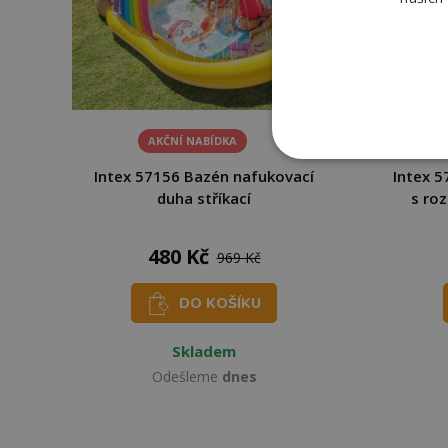
AKČNÍ NABÍDKA
Intex 57156 Bazén nafukovací
Intex 5
duha stříkací
s ro
480 Kč
969 Kč
DO KOŠÍKU
Skladem
Odešleme
dnes