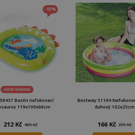
-55%
AKČNÍ NABÍDKA
 58437 Bazén nafukovací
Bestway 51104 Nafukovac
osaurus 119x109x66cm
duhový 102x25cm
212 Kč
166 Kč
469 Kč
299 Kč