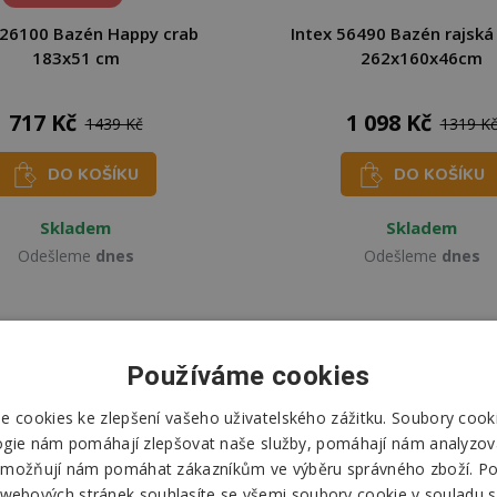
 26100 Bazén Happy crab
Intex 56490 Bazén rajská
183x51 cm
262x160x46cm
717 Kč
1 098 Kč
1439 Kč
1319 K
DO KOŠÍKU
DO KOŠÍKU
Skladem
Skladem
Odešleme
dnes
Odešleme
dnes
-51%
Používáme cookies
 cookies ke zlepšení vašeho uživatelského zážitku. Soubory cooki
ogie nám pomáhají zlepšovat naše služby, pomáhají nám analyzov
možňují nám pomáhat zákazníkům ve výběru správného zboží. P
 webových stránek souhlasíte se všemi soubory cookie v souladu s