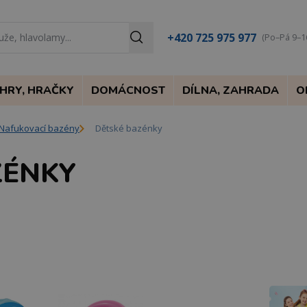
+420 725 975 977
(Po–Pá 9–1
HRY, HRAČKY
DOMÁCNOST
DÍLNA, ZAHRADA
O
Nafukovací bazény
Dětské bazénky
ZÉNKY