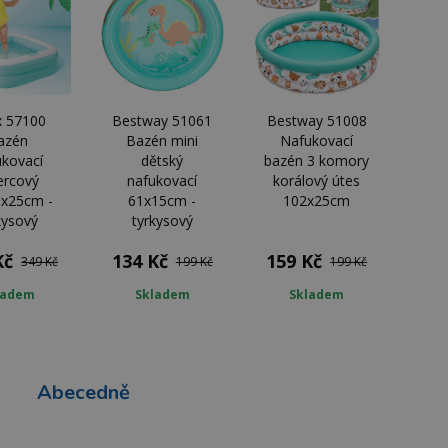
x 57100
Bestway 51061
Bestway 51008
azén
Bazén mini
Nafukovací
ukovací
dětský
bazén 3 komory
ercový
nafukovací
korálový útes
6x25cm -
61x15cm -
102x25cm
kysový
tyrkysový
Kč
134 Kč
159 Kč
349 Kč
199 Kč
199 Kč
ladem
Skladem
Skladem
Abecedně