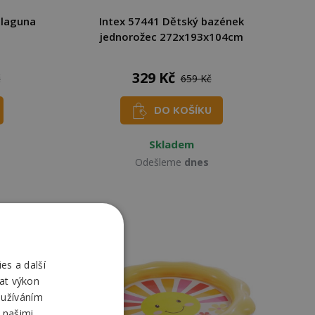
 laguna
Intex 57441 Dětský bazének
jednorožec 272x193x104cm
329 Kč
č
659 Kč
DO KOŠÍKU
Skladem
Odešleme
dnes
-50%
es a další
at výkon
oužíváním
 našimi