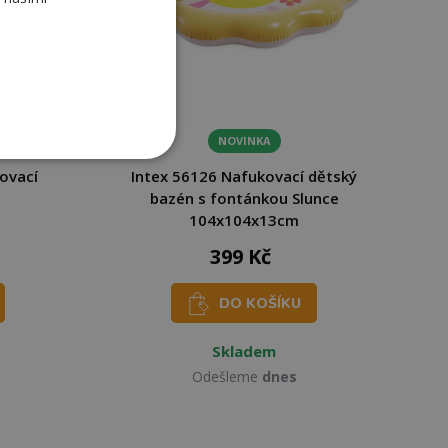
NOVINKA
ovací
Intex 56126 Nafukovací dětský
bazén s fontánkou Slunce
104x104x13cm
399 Kč
DO KOŠÍKU
Skladem
Odešleme
dnes