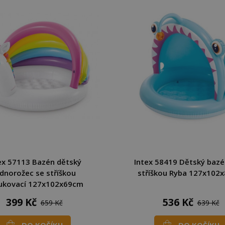
ex 57113 Bazén dětský
Intex 58419 Dětský bazé
ednorožec se stříškou
stříškou Ryba 127x102
ukovací 127x102x69cm
399 Kč
536 Kč
659 Kč
639 Kč