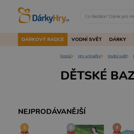
DÁRKOVÝ RÁDCE
VODNÍ SVĚT
DÁRKY
Domů
Hry a hračky
Vodní svět
DĚTSKÉ BA
NEJPRODÁVANĚJŠÍ