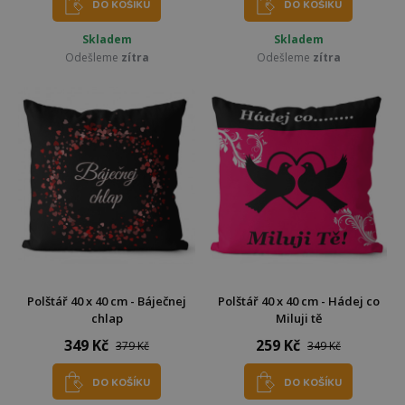
DO KOŠÍKU
DO KOŠÍKU
Skladem
Skladem
Odešleme
zítra
Odešleme
zítra
Polštář 40 x 40 cm - Báječnej
Polštář 40 x 40 cm - Hádej co
chlap
Miluji tě
349 Kč
259 Kč
379 Kč
349 Kč
DO KOŠÍKU
DO KOŠÍKU