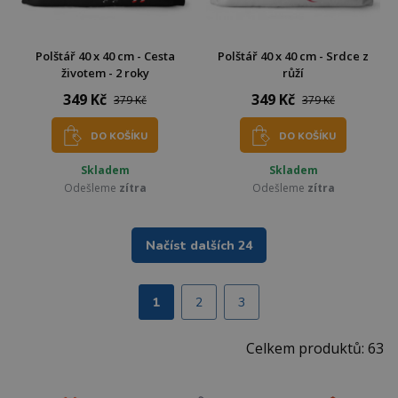
Polštář 40 x 40 cm - Cesta
Polštář 40 x 40 cm - Srdce z
životem - 2 roky
růží
349 Kč
349 Kč
379 Kč
379 Kč
DO KOŠÍKU
DO KOŠÍKU
Skladem
Skladem
Odešleme
zítra
Odešleme
zítra
Načíst dalších 24
1
2
3
Celkem produktů: 63