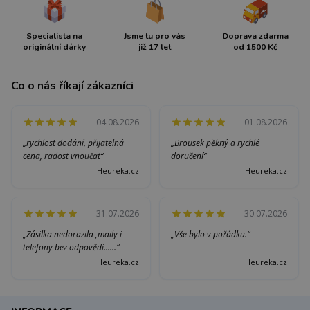
Specialista na
Jsme tu pro vás
Doprava zdarma
originální dárky
již 17 let
od 1500 Kč
Co o nás říkají zákazníci
04.08.2026
01.08.2026
„rychlost dodání, přijatelná
„Brousek pěkný a rychlé
cena, radost vnoučat“
doručení“
Heureka.cz
Heureka.cz
31.07.2026
30.07.2026
„Zásilka nedorazila ,maily i
„Vše bylo v pořádku.“
telefony bez odpovědi......“
Heureka.cz
Heureka.cz