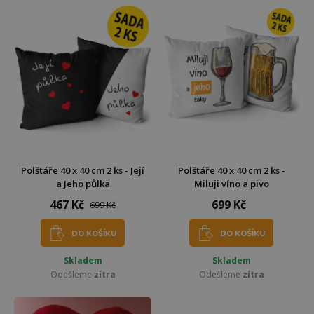
Polštáře 40 x 40 cm 2 ks - Její
Polštáře 40 x 40 cm 2 ks -
a Jeho půlka
Miluji víno a pivo
467 Kč
699 Kč
699 Kč
DO KOŠÍKU
DO KOŠÍKU
Skladem
Skladem
Odešleme
zítra
Odešleme
zítra