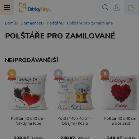
Domů
Domácnost
Polštáře
Polštáře pro zamilované
POLŠTÁŘE PRO ZAMILOVANÉ
NEJPRODÁVANĚJŠÍ
Polštář 40 x 40 cm -
Polštář 40 x 40 cm -
Polštář 40 x 40 cm -
Někdy na tobě
Obejmi - Koala
Srdce z růží
349 Kč
349 Kč
349 Kč
379 Kč
379 Kč
379 Kč