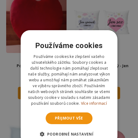
Používáme cookies
Používáme cookies ke zlepšení vašeho
uživatelského zážitku. Soubory cookies a
Polštář srdce - velký
Polštářek oboustranný - Jen
další technologie nám pomáhají zlepšovat
spánek, jen sex
naše služby, pomáhají nám analyzovat výkon
webu a umožňují nám pomáhat zákazníkům
199 Kč
249 Kč
215 Kč
ve výběru správného zboží. Používáním
našich webových stránek souhlasíte se všemi
DO KOŠÍKU
DO KOŠÍKU
soubory cookie v souladu s našimi zásadami
používání souborů cookie.
Více informací
Skladem
Skladem
Odešleme
zítra
Odešleme
zítra
PŘIJMOUT VŠE
PODROBNÉ NASTAVENÍ