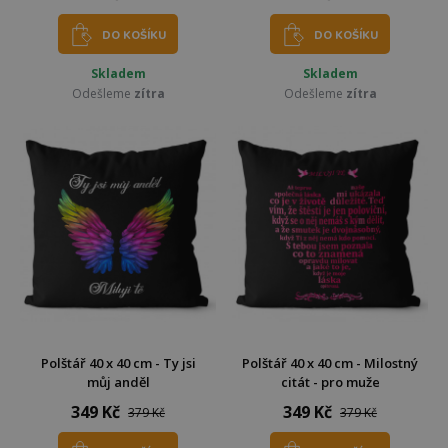
DO KOŠÍKU
DO KOŠÍKU
Skladem
Skladem
Odešleme
zítra
Odešleme
zítra
Polštář 40 x 40 cm - Ty jsi
Polštář 40 x 40 cm - Milostný
můj anděl
citát - pro muže
349 Kč
349 Kč
379 Kč
379 Kč