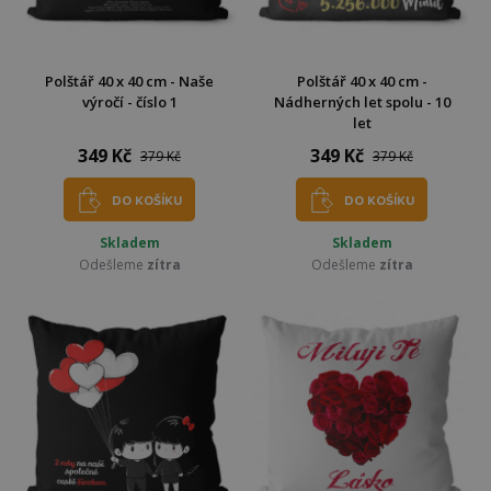
Polštář 40 x 40 cm - Naše
Polštář 40 x 40 cm -
výročí - číslo 1
Nádherných let spolu - 10
let
349 Kč
349 Kč
379 Kč
379 Kč
DO KOŠÍKU
DO KOŠÍKU
Skladem
Skladem
Odešleme
zítra
Odešleme
zítra