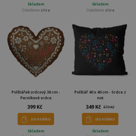
Skladem
Skladem
Odešleme
zítra
Odešleme
zítra
Polštářek srdcový 36 cm -
Polštář 40 x 40 cm - Srdce z
Perníkové srdce
not
399 Kč
349 Kč
379 Kč
DO KOŠÍKU
DO KOŠÍKU
Skladem
Skladem