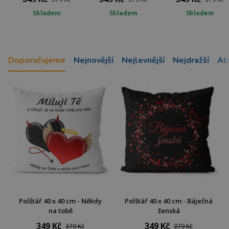
Skladem
Skladem
Skladem
Doporučujeme
Nejnovější
Nejlevnější
Nejdražší
Ab
Polštář 40 x 40 cm - Někdy
Polštář 40 x 40 cm - Báječná
na tobě
ženská
349 Kč
349 Kč
379 Kč
379 Kč