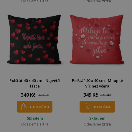
Odešleme
zítra
Odešleme
zítra
Polštář 40 x 40 cm - Největší
Polštář 40 x 40 cm - Miluji tě
lásce
Víc než včera
349 Kč
349 Kč
379 Kč
379 Kč
DO KOŠÍKU
DO KOŠÍKU
Skladem
Skladem
Odešleme
zítra
Odešleme
zítra