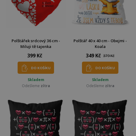
Polštářek srdcový 36 cm -
Polštář 40 x 40 cm - Obejmi -
Miluji tě tajenka
Koala
399 Kč
349 Kč
379 Kč
DO KOŠÍKU
DO KOŠÍKU
Skladem
Skladem
Odešleme
zítra
Odešleme
zítra