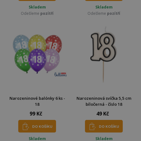
Skladem
Skladem
Odešleme
pozítří
Odešleme
pozítří
Narozeninové balónky 6 ks -
Narozeninová svíčka 5,5 cm
18
bíločerná - číslo 18
99 Kč
49 Kč
DO KOŠÍKU
DO KOŠÍKU
Skladem
Skladem