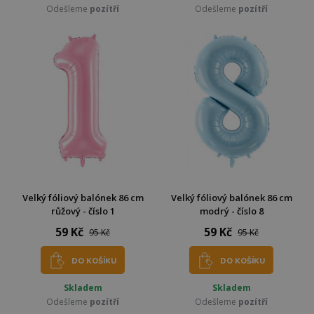
Odešleme
pozítří
Odešleme
pozítří
Velký fóliový balónek 86 cm
Velký fóliový balónek 86 cm
růžový - číslo 1
modrý - číslo 8
59 Kč
59 Kč
95 Kč
95 Kč
DO KOŠÍKU
DO KOŠÍKU
Skladem
Skladem
Odešleme
pozítří
Odešleme
pozítří