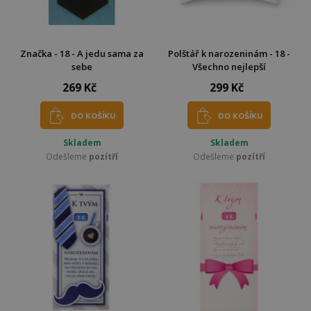
Značka - 18 - A jedu sama za
Polštář k narozeninám - 18 -
sebe
Všechno nejlepší
269 Kč
299 Kč
DO KOŠÍKU
DO KOŠÍKU
Skladem
Skladem
Odešleme
pozítří
Odešleme
pozítří