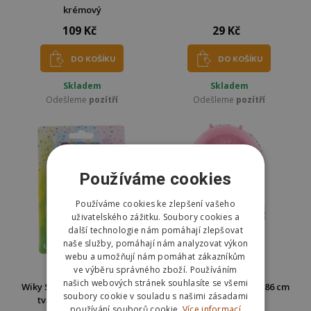
krémový
109 Kč
29 Kč
DO KOŠÍKU
DO KOŠÍKU
Skladem
Skladem
Odešleme
pozítří
Odešleme
pozítří
Používáme cookies
Používáme cookies ke zlepšení vašeho
uživatelského zážitku. Soubory cookies a
další technologie nám pomáhají zlepšovat
naše služby, pomáhají nám analyzovat výkon
webu a umožňují nám pomáhat zákazníkům
ve výběru správného zboží. Používáním
našich webových stránek souhlasíte se všemi
Wiky Svíčky na dort 4ks + ve
Velký fóliový balónek 86 cm
soubory cookie v souladu s našimi zásadami
tvaru čísla 8 - modrá
růžový - číslo 8
používání souborů cookie.
Více informací