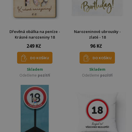
Dřevěná obálka na peníze -
Narozeninové ubrousky -
Krásné narozeniny 18
zlaté - 18
249 Kč
96 Kč
DO KOŠÍKU
DO KOŠÍKU
Skladem
Skladem
Odešleme
pozítří
Odešleme
pozítří