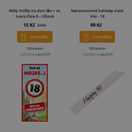
Wiky Svíčky na dort 4ks + ve
Narozeninové balónky zlaté
tvaru čísla 8 - růžová
6 ks - 18
15 Kč
99 Kč
39 Kč
DO KOŠÍKU
DO KOŠÍKU
Skladem
Skladem
Odešleme
pozítří
Odešleme
pozítří