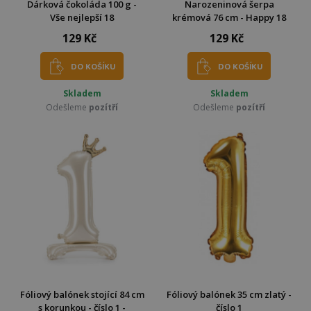
Dárková čokoláda 100 g -
Narozeninová šerpa
Vše nejlepší 18
krémová 76 cm - Happy 18
129 Kč
129 Kč
DO KOŠÍKU
DO KOŠÍKU
Skladem
Skladem
Odešleme
pozítří
Odešleme
pozítří
Fóliový balónek stojící 84 cm
Fóliový balónek 35 cm zlatý -
s korunkou - číslo 1 -
číslo 1