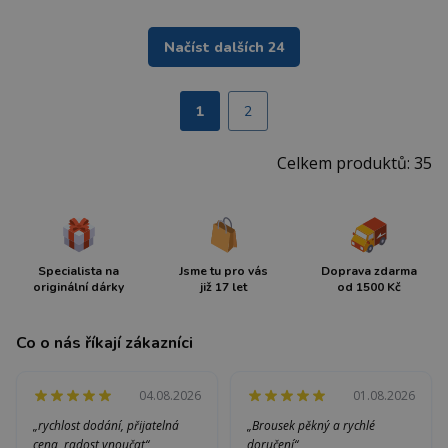
Načíst dalších 24
1
2
Celkem produktů: 35
Specialista na
Jsme tu pro vás
Doprava zdarma
originální dárky
již 17 let
od 1500 Kč
Co o nás říkají zákazníci
04.08.2026
01.08.2026
„rychlost dodání, přijatelná
„Brousek pěkný a rychlé
cena, radost vnoučat“
doručení“