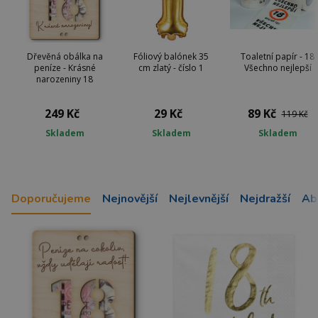
Dřevěná obálka na
Fóliový balónek 35
Toaletní papír - 18
peníze - Krásné
cm zlatý - číslo 1
Všechno nejlepší
narozeniny 18
249 Kč
29 Kč
89 Kč
119 Kč
Skladem
Skladem
Skladem
Doporučujeme
Nejnovější
Nejlevnější
Nejdražší
Ab