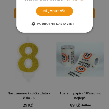
15 Kč
59 Kč
39 Kč
95 Kč
PŘIJMOUT VŠE
DO KOŠÍKU
DO KOŠÍKU
Skladem
Skladem
PODROBNÉ NASTAVENÍ
Odešleme
pozítří
Odešleme
pozítří
Narozeninová svíčka zlatá -
Toaletní papír - 18 Všechno
číslo - 8
nejlepší
29 Kč
89 Kč
119 Kč