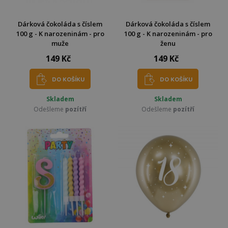
Dárková čokoláda s číslem
Dárková čokoláda s číslem
100 g - K narozeninám - pro
100 g - K narozeninám - pro
muže
ženu
149 Kč
149 Kč
DO KOŠÍKU
DO KOŠÍKU
Skladem
Skladem
Odešleme
pozítří
Odešleme
pozítří