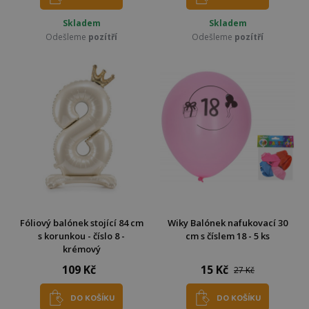
Skladem
Skladem
Odešleme
pozítří
Odešleme
pozítří
Fóliový balónek stojící 84 cm
Wiky Balónek nafukovací 30
s korunkou - číslo 8 -
cm s číslem 18 - 5 ks
krémový
109 Kč
15 Kč
27 Kč
DO KOŠÍKU
DO KOŠÍKU