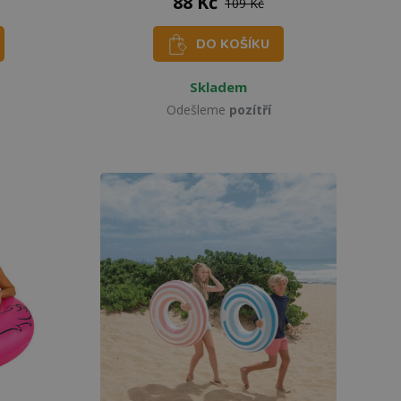
88 Kč
109 Kč
DO KOŠÍKU
Skladem
Odešleme
pozítří