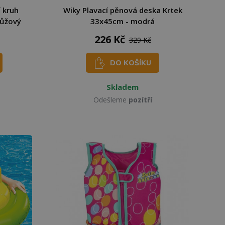
 kruh
Wiky Plavací pěnová deska Krtek
růžový
33x45cm - modrá
226 Kč
329 Kč
DO KOŠÍKU
Skladem
Odešleme
pozítří