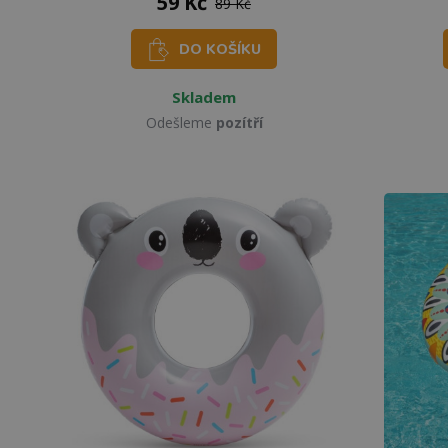
59 Kč
89 Kč
DO KOŠÍKU
Skladem
Odešleme
pozítří