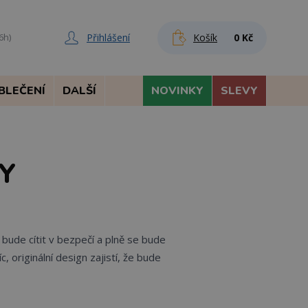
Přihlášení
Košík
0 Kč
6h)
BLEČENÍ
DALŠÍ
NOVINKY
SLEVY
Y
bude cítit v bezpečí a plně se bude
víc, originální design zajistí, že bude