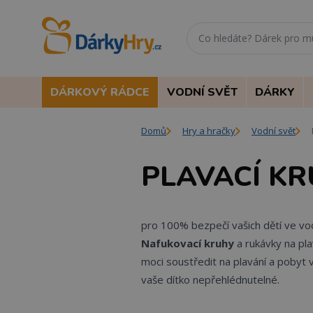
DÁRKOVÝ RÁDCE
VODNÍ SVĚT
DÁRKY
Domů
Hry a hračky
Vodní svět
PLAVACÍ KR
pro 100% bezpečí vašich dětí ve vod
Nafukovací kruhy
a rukávky na pl
moci soustředit na plavání a pobyt 
vaše dítko nepřehlédnutelné.