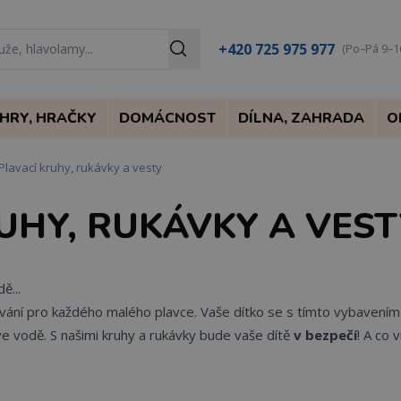
+420 725 975 977
(Po–Pá 9–1
HRY, HRAČKY
DOMÁCNOST
DÍLNA, ZAHRADA
O
Plavací kruhy, rukávky a vesty
UHY, RUKÁVKY A VEST
ě...
avání pro každého malého plavce.
Vaše dítko se s tímto vybavením 
ve vodě. S našimi kruhy a rukávky bude vaše dítě
v bezpečí
! A co 