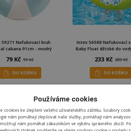
x 59271 Nafukovací kruh
Intex 56588 Nafukovací 
al cabana 91cm - modrý
Baby Float dětské do vod
79 Kč
233 Kč
99 Kč
289 Kč
DO KOŠÍKU
DO KOŠÍKU
Skladem
Skladem
Odešleme
pozítří
Odešleme
pozítří
Používáme cookies
 cookies ke zlepšení vašeho uživatelského zážitku. Soubory cooki
ogie nám pomáhají zlepšovat naše služby, pomáhají nám analyzov
možňují nám pomáhat zákazníkům ve výběru správného zboží. P
 webových stránek souhlasíte se všemi soubory cookie v souladu s