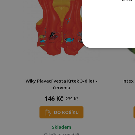
Wiky Plavací vesta Krtek 3-6 let -
Intex
červená
146 Kč
239 Kč
DO KOŠÍKU
Skladem
Odešleme
pozítří