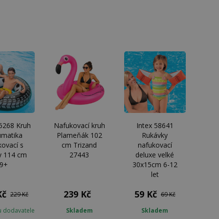
56268 Kruh
Nafukovací kruh
Intex 58641
umatika
Plameňák 102
Rukávky
kovací s
cm Trizand
nafukovací
y 114 cm
27443
deluxe velké
9+
30x15cm 6-12
let
Kč
239 Kč
59 Kč
229 Kč
69 Kč
u dodavatele
Skladem
Skladem