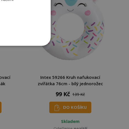
ovací
Intex 59266 Kruh nafukovací
ňák
zvířátka 76cm - bílý jednorožec
99 Kč
139 Kč
DO KOŠÍKU
Skladem
Odešleme
pozítří