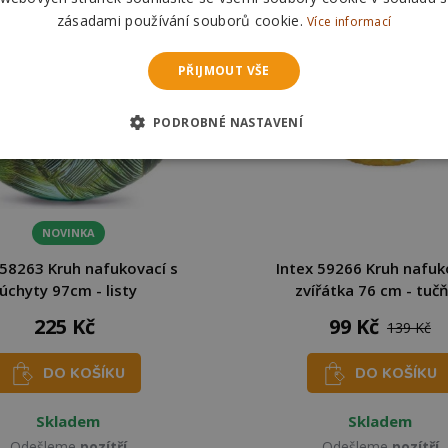
zásadami používání souborů cookie.
Více informací
PŘIJMOUT VŠE
PODROBNÉ NASTAVENÍ
NOVINKA
 58263 Kruh nafukovací s
Intex 59266 Kruh nafuk
úchyty 97cm - listy
zvířátka 76 cm - tuč
225 Kč
99 Kč
139 Kč
DO KOŠÍKU
DO KOŠÍKU
Skladem
Skladem
Odešleme
pozítří
Odešleme
pozítří