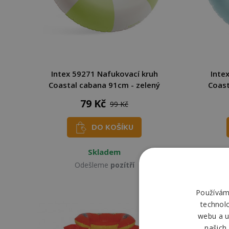
Intex 59271 Nafukovací kruh
Inte
Coastal cabana 91cm - zelený
Coast
79 Kč
99 Kč
DO KOŠÍKU
Skladem
Odešleme
pozítří
Používáme
technol
webu a u
našich