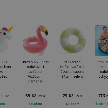
59221
Intex 59220 Kruh
Intex 59271
Intex 
cí kruh
nafukovací
Nafukovací kruh
pne
ko -
zvířátko
Coastal cabana
nafu
ožec
76x55cm -
91cm - zelený
úchyt
plameňák
59 Kč
79 Kč
176 
119 Kč
89 Kč
99 Kč
dem
Skladem
Skladem
Skladem 