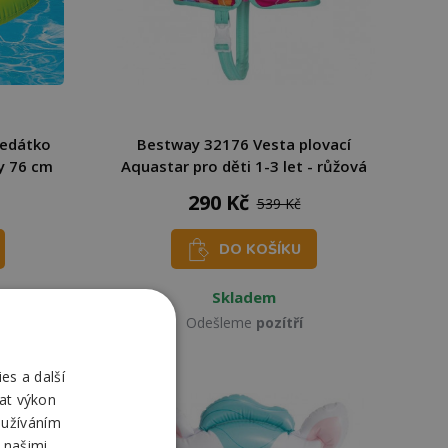
sedátko
Bestway 32176 Vesta plovací
y 76 cm
Aquastar pro děti 1-3 let - růžová
290 Kč
539 Kč
DO KOŠÍKU
Skladem
Odešleme
pozítří
es a další
at výkon
oužíváním
 našimi