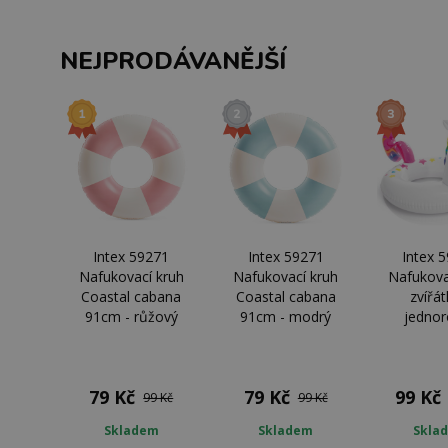
NEJPRODÁVANĚJŠÍ
Intex 59271
Intex 59271
Intex 
Nafukovací kruh
Nafukovací kruh
Nafukova
Coastal cabana
Coastal cabana
zvířát
91cm - růžový
91cm - modrý
jednor
79 Kč
79 Kč
99 Kč
99 Kč
99 Kč
Skladem
Skladem
Skla