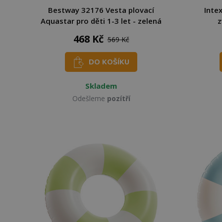
Bestway 32176 Vesta plovací
Inte
Aquastar pro děti 1-3 let - zelená
z
468 Kč
569 Kč
DO KOŠÍKU
Skladem
Odešleme
pozítří