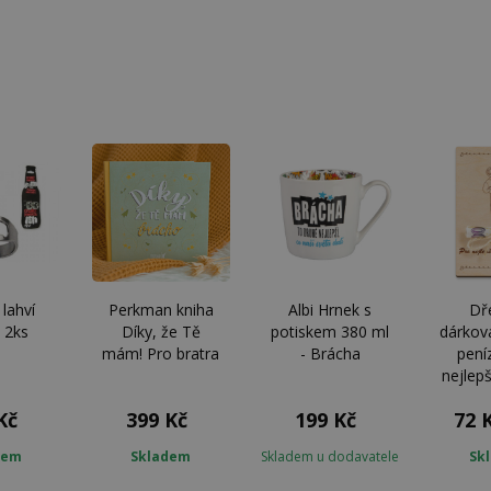
 lahví
Perkman kniha
Albi Hrnek s
Dř
 2ks
Díky, že Tě
potiskem 380 ml
dárkov
mám! Pro bratra
- Brácha
pení
nejlep
Kč
399 Kč
199 Kč
72 
dem
Skladem
Skladem u dodavatele
Sk