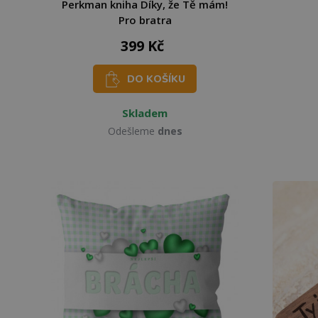
Perkman kniha Díky, že Tě mám!
Pro bratra
399 Kč
DO KOŠÍKU
Skladem
Odešleme
dnes