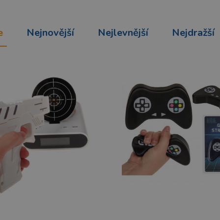
e
Nejnovější
Nejlevnější
Nejdražší