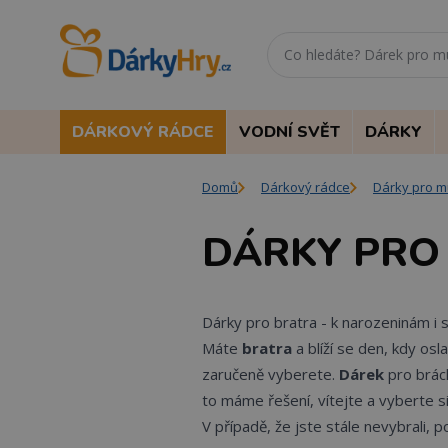
DÁRKOVÝ RÁDCE
VODNÍ SVĚT
DÁRKY
Domů
Dárkový rádce
Dárky pro 
DÁRKY PRO
Dárky pro bratra - k narozeninám i 
Máte
bratra
a blíží se den, kdy os
zaručeně vyberete.
Dárek
pro brách
to máme řešení, vítejte a vyberte si
V případě, že jste stále nevybrali, 