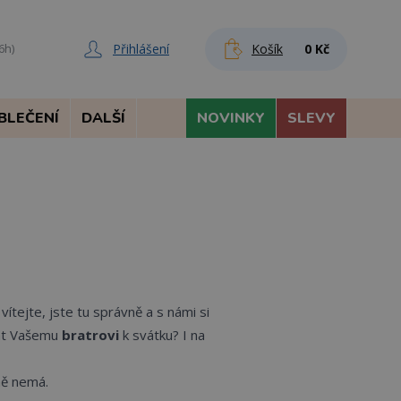
Přihlášení
Košík
0 Kč
6h)
BLEČENÍ
DALŠÍ
NOVINKY
SLEVY
ítejte, jste tu správně a s námi si
dát Vašemu
bratrovi
k svátku? I na
ně nemá.