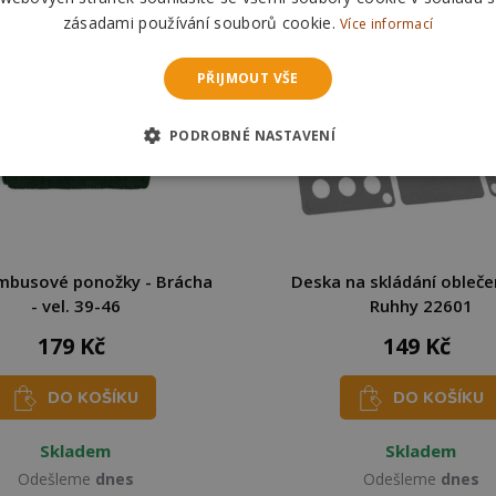
zásadami používání souborů cookie.
Více informací
PŘIJMOUT VŠE
PODROBNÉ NASTAVENÍ
ambusové ponožky - Brácha
Deska na skládání obleče
- vel. 39-46
Ruhhy 22601
179 Kč
149 Kč
DO KOŠÍKU
DO KOŠÍKU
Skladem
Skladem
Odešleme
dnes
Odešleme
dnes