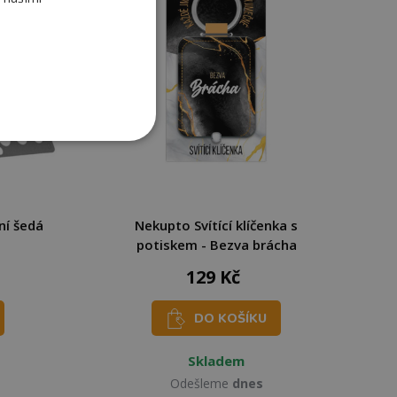
ní šedá
Nekupto Svítící klíčenka s
potiskem - Bezva brácha
129 Kč
DO KOŠÍKU
Skladem
Odešleme
dnes