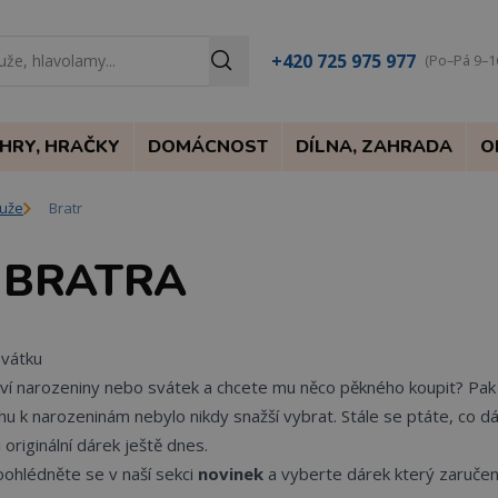
+420 725 975 977
(Po–Pá 9–1
HRY, HRAČKY
DOMÁCNOST
DÍLNA, ZAHRADA
O
muže
Bratr
 BRATRA
svátku
laví narozeniny nebo svátek a chcete mu něco pěkného koupit? Pak v
u k narozeninám nebylo nikdy snažší vybrat. Stále se ptáte, co 
 originální dárek ještě dnes.
poohlédněte se v naší sekci
novinek
a vyberte dárek který zaruče