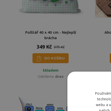
Polštář 40 x 40 cm - Nejlepší
Aho
brácha
349 Kč
379 Kč
DO KOŠÍKU
Skladem
Odešleme
dnes
Používáme
technol
webu a u
našich