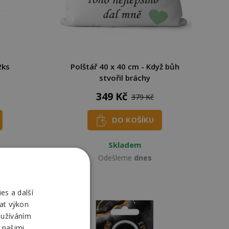
2ks
Polštář 40 x 40 cm - Když bůh
stvořil bráchy
349 Kč
379 Kč
DO KOŠÍKU
Skladem
Odešleme
dnes
es a další
at výkon
oužíváním
 našimi