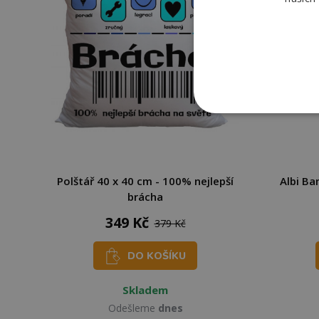
Polštář 40 x 40 cm - 100% nejlepší
Albi B
brácha
349 Kč
379 Kč
DO KOŠÍKU
Skladem
Odešleme
dnes