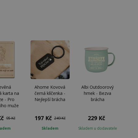
evěná
Ahome Kovová
Albi Outdoorový
á karta na
černá klíčenka -
hrnek - Bezva
ze - Pro
Nejlepší brácha
brácha
šího muže
Kč
197 Kč
229 Kč
95 Kč
249 Kč
ladem
Skladem
Skladem u dodavatele