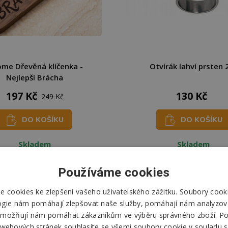
me Dřevěná klíčenka -
Otvírák lahví prsten 
Nejlepší Brácha
197 Kč
130 Kč
249 Kč
DO KOŠÍKU
DO KOŠÍKU
Skladem
Skladem
Odešleme
dnes
Odešleme
dnes
Používáme cookies
 cookies ke zlepšení vašeho uživatelského zážitku. Soubory cooki
ogie nám pomáhají zlepšovat naše služby, pomáhají nám analyzov
možňují nám pomáhat zákazníkům ve výběru správného zboží. P
 webových stránek souhlasíte se všemi soubory cookie v souladu s