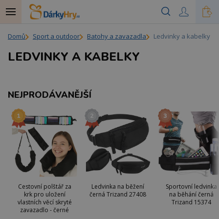
Domů
Sport a outdoor
Batohy a zavazadla
Ledvinky a kabelky
LEDVINKY A KABELKY
NEJPRODÁVANĚJŠÍ
Cestovní polštář za
Ledvinka na běžení
Sportovní ledvinka
krk pro uložení
černá Trizand 27408
na běhání černá
vlastních věcí skryté
Trizand 15374
zavazadlo - černé