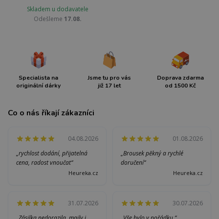
Skladem u dodavatele
Odešleme
17.08.
Specialista na
Jsme tu pro vás
Doprava zdarma
originální dárky
již 17 let
od 1500 Kč
Co o nás říkají zákazníci
04.08.2026
01.08.2026
„rychlost dodání, přijatelná
„Brousek pěkný a rychlé
cena, radost vnoučat“
doručení“
Heureka.cz
Heureka.cz
31.07.2026
30.07.2026
„Zásilka nedorazila ,maily i
„Vše bylo v pořádku.“