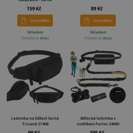
159 Kč
89 Kč
DO KOŠÍKU
DO KOŠÍKU
Skladem
Skladem
Odešleme
dnes
Odešleme
dnes
Ledvinka na běžení černá
Běžecká ledvinka s
Trizand 27408
vodítkem Purlov 24689
99 Kč
395 Kč