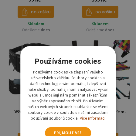
DO KOŠÍKU
DO KOŠÍKU
Skladem
Skladem
Odešleme
dnes
Odešleme
dnes
Používáme cookies
Používáme cookies ke zlepšení vašeho
uživatelského zážitku. Soubory cookies a
další technologie nám pomáhají zlepšovat
naše služby, pomáhají nám analyzovat výkon
webu a umožňují nám pomáhat zákazníkům
ve výběru správného zboží. Používáním
našich webových stránek souhlasíte se všemi
Běžecká ledvinka černá
Brašna na řídítka 33x19cm -
soubory cookie v souladu s našimi zásadami
Trizand 27409
barevná
používání souborů cookie.
Více informací
139 Kč
49 Kč
PŘIJMOUT VŠE