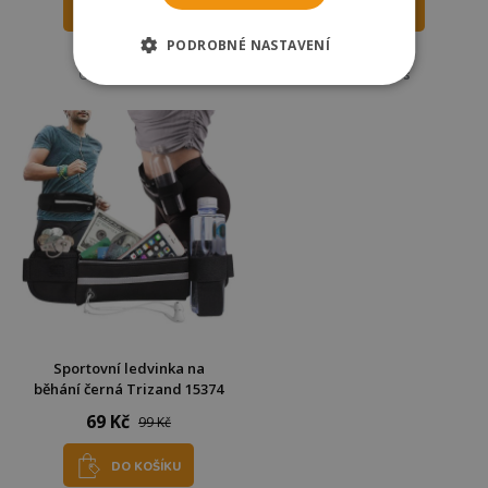
DO KOŠÍKU
DO KOŠÍKU
PODROBNÉ NASTAVENÍ
Skladem
Skladem
Odešleme
dnes
Odešleme
dnes
Sportovní ledvinka na
běhání černá Trizand 15374
69 Kč
99 Kč
DO KOŠÍKU