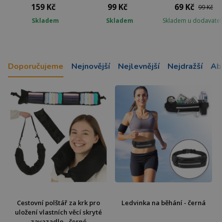
159 Kč
99 Kč
69 Kč
99 Kč
Skladem
Skladem
Skladem u dodavatel
Doporučujeme
Nejnovější
Nejlevnější
Nejdražší
Ab
Cestovní polštář za krk pro
Ledvinka na běhání - černá
uložení vlastních věcí skryté
zavazadlo - černé