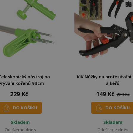
Teleskopický nástroj na
KIK Nůžky na prořezávání
yrývání kořenů 93cm
a keřů
229 Kč
149 Kč
224 Kč
DO KOŠÍKU
DO KOŠÍKU
Skladem
Skladem
Odešleme
dnes
Odešleme
dnes