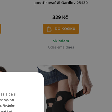
postřikovač 8l Gardlov 25430
329 Kč
DO KOŠÍKU
Skladem
Odešleme
dnes
es a další
at výkon
oužíváním
 našimi