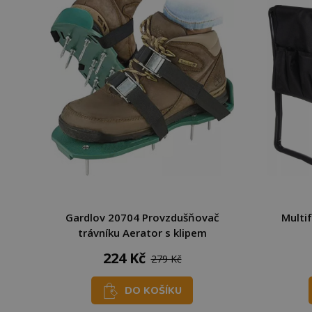
Gardlov 20704 Provzdušňovač
Multi
trávníku Aerator s klipem
224 Kč
279 Kč
DO KOŠÍKU