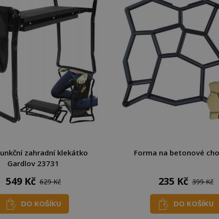
funkční zahradní klekátko
Forma na betonové cho
Gardlov 23731
549 Kč
235 Kč
629 Kč
399 Kč
DO KOŠÍKU
DO KOŠÍKU