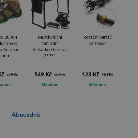
ov 20704
Multifunkční
Rotační kartáč
dušňovač
zahradní
na hadici
ku Aerator
klekátko Gardlov
klipem
23731
Kč
549 Kč
123 Kč
279 Kč
629 Kč
164 Kč
ladem
Skladem
Skladem
Abecedně