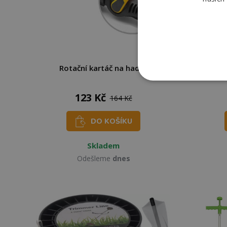
Rotační kartáč na hadici
Žací s
123 Kč
164 Kč
DO KOŠÍKU
Skladem
Odešleme
dnes