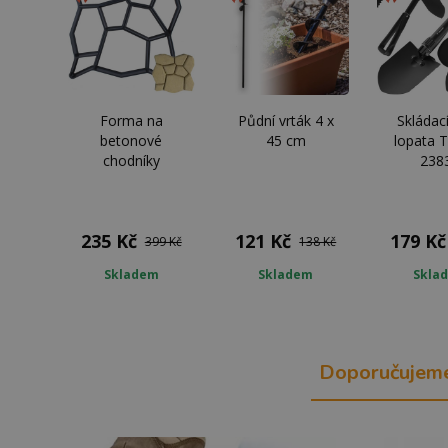
Forma na
Půdní vrták 4 x
Skládací
betonové
45 cm
lopata T
chodníky
238
235 Kč
121 Kč
179 Kč
399 Kč
138 Kč
Skladem
Skladem
Skla
Doporučujem