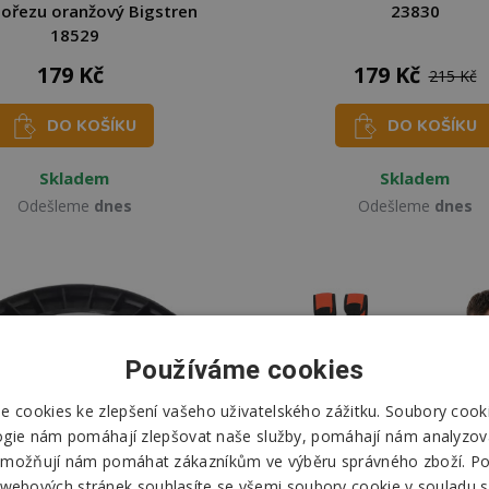
nořezu oranžový Bigstren
23830
18529
179 Kč
179 Kč
215 Kč
DO KOŠÍKU
DO KOŠÍKU
Skladem
Skladem
Odešleme
dnes
Odešleme
dnes
Používáme cookies
 cookies ke zlepšení vašeho uživatelského zážitku. Soubory cooki
ogie nám pomáhají zlepšovat naše služby, pomáhají nám analyzov
možňují nám pomáhat zákazníkům ve výběru správného zboží. P
 webových stránek souhlasíte se všemi soubory cookie v souladu s