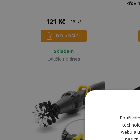
křovi
121 Kč
138 Kč
DO KOŠÍKU
Skladem
Odešleme
dnes
Používáme
technol
webu a u
našich