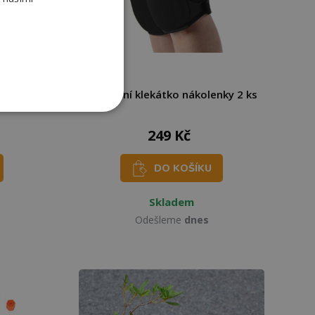
igstren
Zahradní klekátko nákolenky 2 ks
249 Kč
DO KOŠÍKU
Skladem
Odešleme
dnes