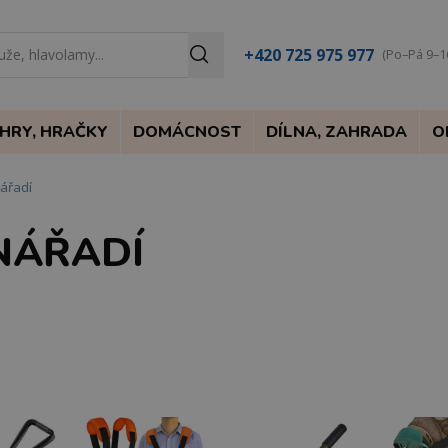
+420 725 975 977
(Po–Pá 9–1
HRY, HRAČKY
DOMÁCNOST
DÍLNA, ZAHRADA
O
ářadí
NÁŘADÍ