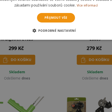
zásadami používání souborů cookie.
Více informací
PŘIJMOUT VŠE
NOVINKA
NOVINKA
PODROBNÉ NASTAVENÍ
truna do sekačky 3mm 100
Popruh ke křovinořezu B
m Bigstren 21025
28009
299 Kč
279 Kč
DO KOŠÍKU
DO KOŠÍKU
Skladem
Skladem
Odešleme
dnes
Odešleme
dnes