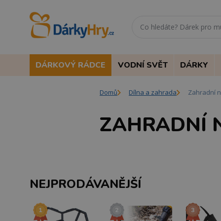
DÁRKOVÝ RÁDCE
VODNÍ SVĚT
DÁRKY
Domů
Dílna a zahrada
Zahradní n
ZAHRADNÍ 
NEJPRODÁVANĚJŠÍ