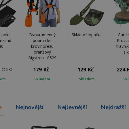
 polní
Dvouramenný
Skládací lopatka
Gardl
rizand
popruh ke
Provz
30
křovinořezu
trávní
oranžový
s 
Bigstren 18529
179 Kč
129 Kč
224 
215 Kč
dem
Skladem
Skladem
Sk
e
Nejnovější
Nejlevnější
Nejdražší