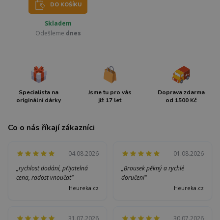
DO KOŠÍKU
Skladem
Odešleme
dnes
Specialista na
Jsme tu pro vás
Doprava zdarma
originální dárky
již 17 let
od 1500 Kč
Co o nás říkají zákazníci
04.08.2026
01.08.2026
„rychlost dodání, přijatelná
„Brousek pěkný a rychlé
cena, radost vnoučat“
doručení“
Heureka.cz
Heureka.cz
31.07.2026
30.07.2026