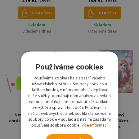
219 Kč
149 Kč
299 Kč
195 Kč
DO KOŠÍKU
DO KOŠÍKU
Skladem
Skladem
Odešleme
dnes
Odešleme
dnes
Používáme cookies
Používáme cookies ke zlepšení vašeho
uživatelského zážitku. Soubory cookies a
další technologie nám pomáhají zlepšovat
naše služby, pomáhají nám analyzovat výkon
webu a umožňují nám pomáhat zákazníkům
ve výběru správného zboží. Používáním
našich webových stránek souhlasíte se všemi
Norimpex Diamantový
Norimpex Diamantový
soubory cookie v souladu s našimi zásadami
obrázek malování 23x30cm -
obrázek malování 23x30cm -
používání souborů cookie.
Více informací
Růžový pejsek
Jednorožci v kočáru
149 Kč
149 Kč
195 Kč
195 Kč