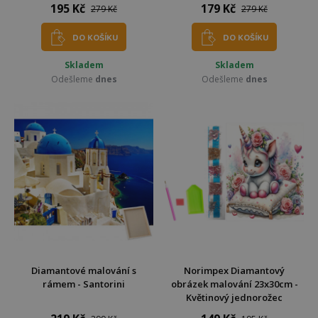
195 Kč
179 Kč
279 Kč
279 Kč
DO KOŠÍKU
DO KOŠÍKU
Skladem
Skladem
Odešleme
dnes
Odešleme
dnes
Diamantové malování s
Norimpex Diamantový
rámem - Santorini
obrázek malování 23x30cm -
Květinový jednorožec