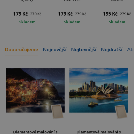
179 Kč
179 Kč
195 Kč
279 Kč
279 Kč
279 Kč
Skladem
Skladem
Skladem
Doporučujeme
Nejnovější
Nejlevnější
Nejdražší
Ab
Diamantové malování s
Diamantové malování s