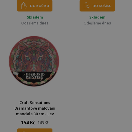
DO KOŠÍKU
DO KOŠÍKU
Skladem
Skladem
Odešleme
dnes
Odešleme
dnes
Craft Sensations
Diamantové malování
mandala 30 cm - Lev
154 Kč
169 Kč