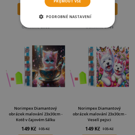
PŘIJMOUT VŠE
DO KOŠÍKU
DO KOŠÍKU
PODROBNÉ NASTAVENÍ
Skladem
Skladem
Odešleme
dnes
Odešleme
dnes
Norimpex Diamantový
Norimpex Diamantový
obrázek malování 23x30cm -
obrázek malování 23x30cm -
Kotě v čajovém šálku
Veselí pejsci
149 Kč
149 Kč
195 Kč
195 Kč