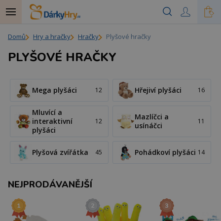
Domů
Hry a hračky
Hračky
Plyšové hračky
PLYŠOVÉ HRAČKY
Mega plyšáci
Hřejiví plyšáci
12
16
Mluvící a
Mazlíčci a
interaktivní
12
11
usínáčci
plyšáci
Plyšová zvířátka
Pohádkoví plyšáci
45
14
NEJPRODÁVANĚJŠÍ