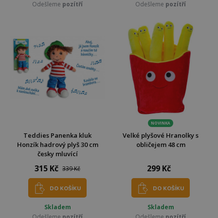
Odešleme
pozítří
Odešleme
pozítří
NOVINKA
Teddies Panenka kluk
Velké plyšové Hranolky s
Honzík hadrový plyš 30 cm
obličejem 48 cm
česky mluvící
315 Kč
299 Kč
339 Kč
DO KOŠÍKU
DO KOŠÍKU
Skladem
Skladem
Odešleme
pozítří
Odešleme
pozítří