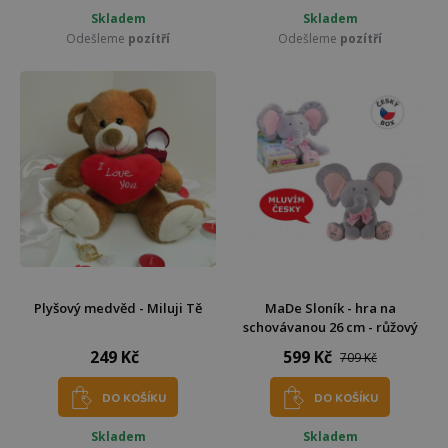
Skladem
Skladem
Odešleme
pozítří
Odešleme
pozítří
Plyšový medvěd - Miluji Tě
MaDe Sloník - hra na
schovávanou 26 cm - růžový
249 Kč
599 Kč
709 Kč
DO KOŠÍKU
DO KOŠÍKU
Skladem
Skladem