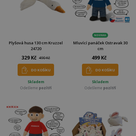
NOVINKA
Plyšová husa 130 cm Kruzzel
Mluvící panáček Ostravak 30
24720
cm
329 Kč
499 Kč
490 Kč
DO KOŠÍKU
DO KOŠÍKU
Skladem
Skladem
Odešleme
pozítří
Odešleme
pozítří