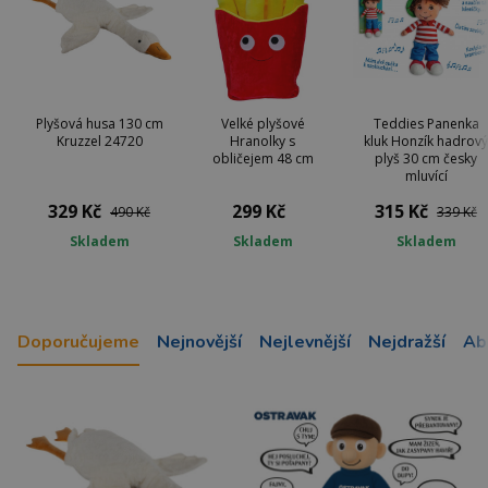
Plyšová husa 130 cm
Velké plyšové
Teddies Panenka
Kruzzel 24720
Hranolky s
kluk Honzík hadrový
obličejem 48 cm
plyš 30 cm česky
mluvící
329 Kč
299 Kč
315 Kč
490 Kč
339 Kč
Skladem
Skladem
Skladem
Doporučujeme
Nejnovější
Nejlevnější
Nejdražší
Ab