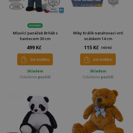
NOVINKA
Mluvící panáček Brňák s
Wiky Králík natahovací vrtí
hantecem 30 cm
ocáskem 14 cm
499 Kč
115 Kč
169 Kč
DO KOŠÍKU
DO KOŠÍKU
Skladem
Skladem
Odešleme
pozítří
Odešleme
pozítří