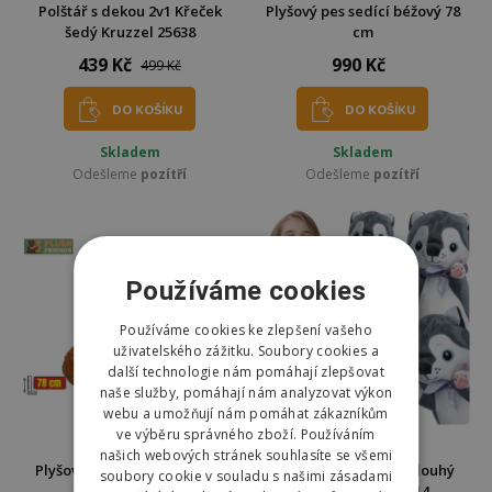
Polštář s dekou 2v1 Křeček
Plyšový pes sedící béžový 78
šedý Kruzzel 25638
cm
439 Kč
990 Kč
499 Kč
DO KOŠÍKU
DO KOŠÍKU
Skladem
Skladem
Odešleme
pozítří
Odešleme
pozítří
Používáme cookies
Používáme cookies ke zlepšení vašeho
uživatelského zážitku. Soubory cookies a
další technologie nám pomáhají zlepšovat
naše služby, pomáhají nám analyzovat výkon
webu a umožňují nám pomáhat zákazníkům
ve výběru správného zboží. Používáním
NOVINKA
našich webových stránek souhlasíte se všemi
Plyšový pes sedící hnědý 78
Plyšový polštář Pes dlouhý
soubory cookie v souladu s našimi zásadami
cm
70cm Kruzzel 24714