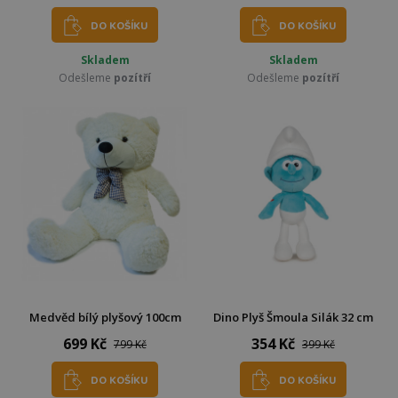
DO KOŠÍKU
DO KOŠÍKU
Skladem
Skladem
Odešleme
pozítří
Odešleme
pozítří
Medvěd bílý plyšový 100cm
Dino Plyš Šmoula Silák 32 cm
699 Kč
354 Kč
799 Kč
399 Kč
DO KOŠÍKU
DO KOŠÍKU