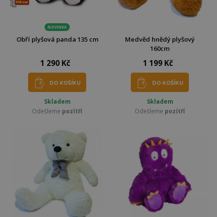
NOVINKA
Obří plyšová panda 135 cm
Medvěd hnědý plyšový
160cm
1 290 Kč
1 199 Kč
DO KOŠÍKU
DO KOŠÍKU
Skladem
Skladem
Odešleme
pozítří
Odešleme
pozítří