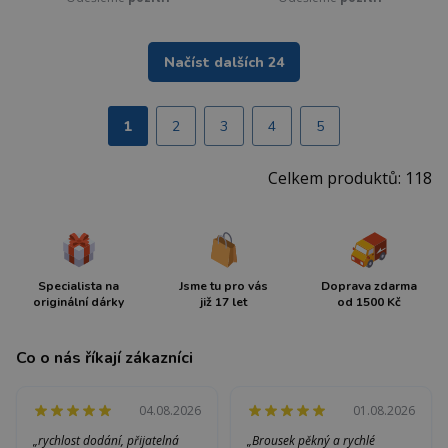
Načíst dalších 24
1
2
3
4
5
Celkem produktů: 118
Specialista na
Jsme tu pro vás
Doprava zdarma
originální dárky
již 17 let
od 1500 Kč
Co o nás říkají zákazníci
04.08.2026
01.08.2026
„rychlost dodání, přijatelná
„Brousek pěkný a rychlé