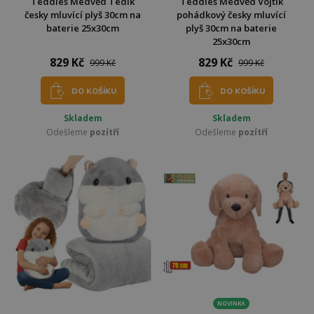
Teddies Medvěd Tedík
Teddies Medvěd Vojtík
česky mluvící plyš 30cm na
pohádkový česky mluvící
baterie 25x30cm
plyš 30cm na baterie
25x30cm
829 Kč
829 Kč
999 Kč
999 Kč
DO KOŠÍKU
DO KOŠÍKU
Skladem
Skladem
Odešleme
pozítří
Odešleme
pozítří
NOVINKA