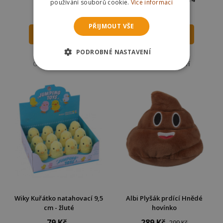
používání souborů cookie.
Více informací
990 Kč
268 Kč
319 Kč
PŘIJMOUT VŠE
DO KOŠÍKU
DO KOŠÍKU
PODROBNÉ NASTAVENÍ
Skladem
Skladem
Odešleme
pozítří
Odešleme
pozítří
Wiky Kuřátko natahovací 9,5
Albi Plyšák prdící Hnědé
cm - žluté
hovínko
79 Kč
289 Kč
299 Kč