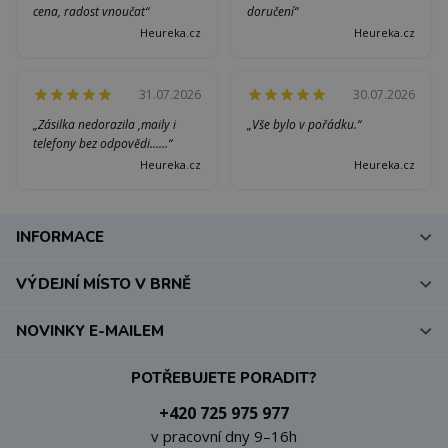
cena, radost vnoučat“
doručení“
Heureka.cz
Heureka.cz
31.07.2026
30.07.2026
„Zásilka nedorazila ,maily i
„Vše bylo v pořádku.“
telefony bez odpovědi......“
Heureka.cz
Heureka.cz
INFORMACE
VÝDEJNÍ MÍSTO V BRNĚ
NOVINKY E-MAILEM
POTŘEBUJETE PORADIT?
+420 725 975 977
v pracovní dny 9–16h