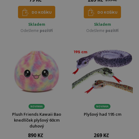
DO KOŠÍKU
DO KOŠÍKU
Skladem
Skladem
Odešleme
pozítří
Odešleme
pozítří
NOVINKA
NOVINKA
Plush Friends Kawaii Bao
Plyšový had 195 cm
knedlíček plyšový 60cm
duhový
890 Kč
269 Kč