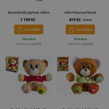
Medvěd bílý plyšový 160cm
Albi Hřejivá příšerka
1 199 Kč
419 Kč
524 Kč
DO KOŠÍKU
DO KOŠÍKU
Skladem
Skladem
Odešleme
pozítří
Odešleme
pozítří