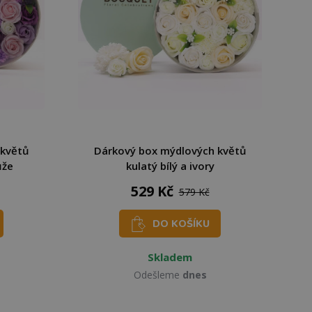
 květů
Dárkový box mýdlových květů
ůže
kulatý bílý a ivory
529 Kč
579 Kč
DO KOŠÍKU
Skladem
Odešleme
dnes