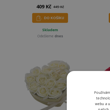
409 Kč
449 Kč
DO KOŠÍKU
Skladem
Odešleme
dnes
Používáme
technol
webu a u
našich