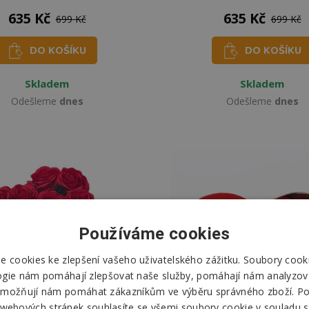
635 Kč
635 Kč
699 Kč
699 Kč
DO KOŠÍKU
DO KOŠÍKU
Skladem
Skladem
Odešleme
dnes
Odešleme
dnes
Používáme cookies
 cookies ke zlepšení vašeho uživatelského zážitku. Soubory cooki
ogie nám pomáhají zlepšovat naše služby, pomáhají nám analyzov
možňují nám pomáhat zákazníkům ve výběru správného zboží. P
 webových stránek souhlasíte se všemi soubory cookie v souladu s