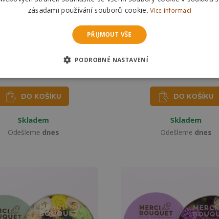
zásadami používání souborů cookie.
Více informací
PŘIJMOUT VŠE
vé květy růže v dárkovém
Dárkový box mýdlových
u srdce 13 ks červené
kulatý červené růž
PODROBNÉ NASTAVENÍ
615 Kč
529 Kč
679 Kč
579 Kč
DO KOŠÍKU
DO KOŠÍKU
Skladem
Skladem
Odešleme
dnes
Odešleme
dnes