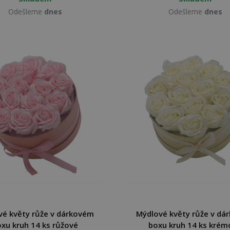
Odešleme
dnes
Odešleme
dnes
vé květy růže v dárkovém
Mýdlové květy růže v dá
xu kruh 14 ks růžové
boxu kruh 14 ks krém