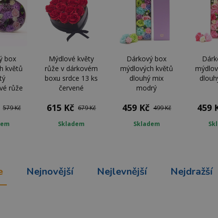
ý box
Mýdlové květy
Dárkový box
Dárk
h květů
růže v dárkovém
mýdlových květů
mýdlov
tý
boxu srdce 13 ks
dlouhý mix
dlouh
vé růže
červené
modrý
615 Kč
459 Kč
459 
579 Kč
679 Kč
499 Kč
dem
Skladem
Skladem
Sk
e
Nejnovější
Nejlevnější
Nejdražší