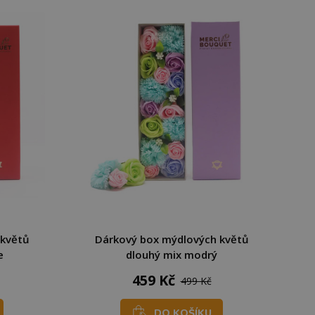
 květů
Dárkový box mýdlových květů
e
dlouhý mix modrý
459 Kč
499 Kč
DO KOŠÍKU