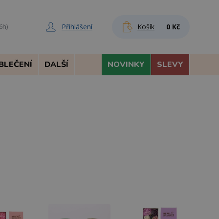
Přihlášení
Košík
0 Kč
6h)
BLEČENÍ
DALŠÍ
NOVINKY
SLEVY