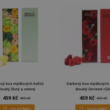
vý box mýdlových květů
Dárkový box mýdlových
louhý žlutý a zelený
dlouhý červené růž
459 Kč
459 Kč
499 Kč
499 Kč
DO KOŠÍKU
DO KOŠÍKU