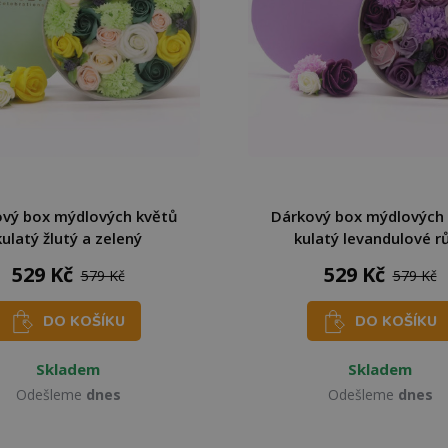
vý box mýdlových květů
Dárkový box mýdlových
kulatý žlutý a zelený
kulatý levandulové r
529 Kč
529 Kč
579 Kč
579 Kč
DO KOŠÍKU
DO KOŠÍKU
Skladem
Skladem
Odešleme
dnes
Odešleme
dnes