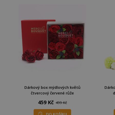
Dárkový box mýdlových květů
Dárko
čtvercový červené růže
d
459 Kč
499 Kč
DO KOŠÍKU