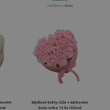
Odešleme
dnes
rkovém
Mýdlové květy růže v dárkovém
ové
boxu srdce 13 ks růžové