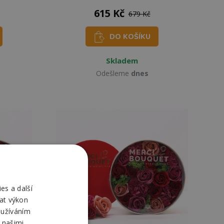
615 Kč
679 Kč
DO KOŠÍKU
Skladem
Odešleme
dnes
es a další
at výkon
oužíváním
 našimi