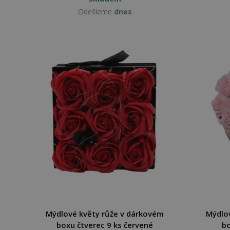
Odešleme
dnes
Mýdlové květy růže v dárkovém
Mýdlo
boxu čtverec 9 ks červené
bo