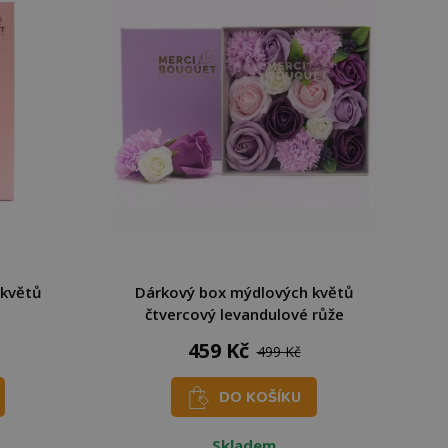
 květů
Dárkový box mýdlových květů
čtvercový levandulové růže
459 Kč
499 Kč
DO KOŠÍKU
Skladem