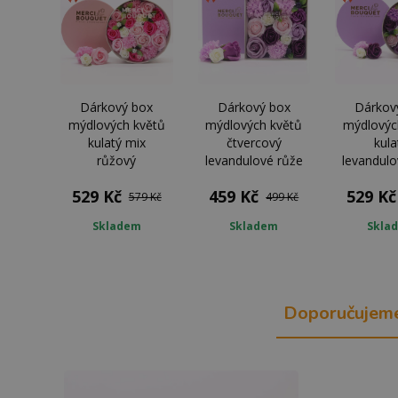
Dárkový box
Dárkový box
Dárkov
mýdlových květů
mýdlových květů
mýdlovýc
kulatý mix
čtvercový
kula
růžový
levandulové růže
levandulo
529 Kč
459 Kč
529 Kč
579 Kč
499 Kč
Skladem
Skladem
Skla
Doporučujem