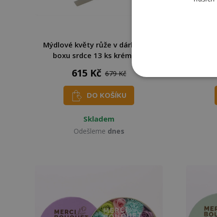
Mýdlové květy růže v dárkovém
Mýdlo
boxu srdce 13 ks krémové
box
615 Kč
679 Kč
DO KOŠÍKU
Skladem
Odešleme
dnes