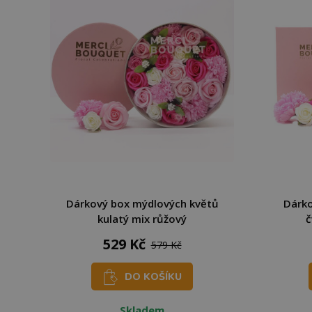
Dárkový box mýdlových květů
Dárko
kulatý mix růžový
č
529 Kč
579 Kč
DO KOŠÍKU
Skladem