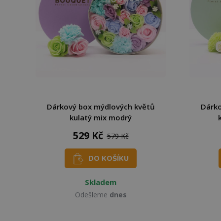
Dárkový box mýdlových květů
Dárko
kulatý mix modrý
529 Kč
579 Kč
DO KOŠÍKU
Skladem
Odešleme
dnes