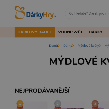
DÁRKOVÝ RÁDCE
VODNÍ SVĚT
DÁRKY
Domů
Dárky
Mýdlové květy
Mý
MÝDLOVÉ K
NEJPRODÁVANĚJŠÍ