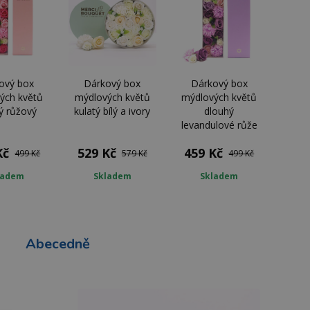
ový box
Dárkový box
Dárkový box
ých květů
mýdlových květů
mýdlových květů
ý růžový
kulatý bílý a ivory
dlouhý
levandulové růže
Kč
529 Kč
459 Kč
499 Kč
579 Kč
499 Kč
ladem
Skladem
Skladem
Abecedně