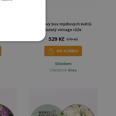
 květů
Dárkový box mýdlových květů
e
kulatý vintage růže
529 Kč
579 Kč
DO KOŠÍKU
Skladem
Odešleme
dnes