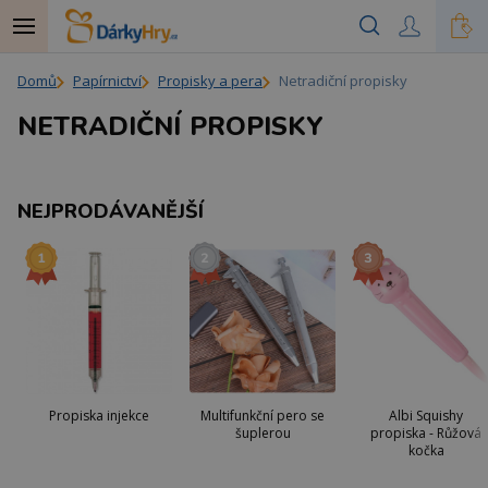
Domů
Papírnictví
Propisky a pera
Netradiční propisky
NETRADIČNÍ PROPISKY
NEJPRODÁVANĚJŠÍ
Propiska injekce
Multifunkční pero se
Albi Squishy
šuplerou
propiska - Růžová
kočka