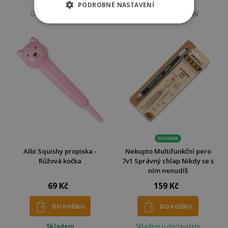
Skladem
Skladem
PODROBNÉ NASTAVENÍ
Odešleme
v pondělí
Odešleme
v pondělí
NOVINKA
Albi Squishy propiska -
Nekupto Multifunkční pero
Růžová kočka
7v1 Správný chlap Nikdy se s
ním nenudíš
69 Kč
159 Kč
DO KOŠÍKU
DO KOŠÍKU
Skladem
Skladem u dodavatele