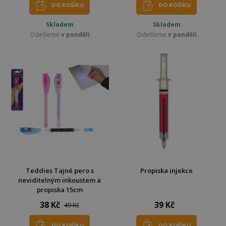
DO KOŠÍKU
DO KOŠÍKU
Skladem
Skladem
Odešleme
v pondělí
Odešleme
v pondělí
Teddies Tajné pero s
Propiska injekce
neviditelným inkoustem a
propiska 15cm
38 Kč
39 Kč
49 Kč
DO KOŠÍKU
DO KOŠÍKU