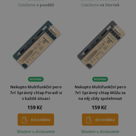
Odešleme
v pondělí
Odešleme
ve čtvrtek
NOVINKA
NOVINKA
Nekupto Multifunkční pero
Nekupto Multifunkční pero
7v1 Správný chlap Poradí si
7v1 Správný chlap Můžu se
v každé situaci
na něj vždy spolehnout
159 Kč
159 Kč
DO KOŠÍKU
DO KOŠÍKU
Skladem u dodavatele
Skladem u dodavatele