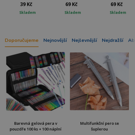
39 Kč
69 Kč
69 Kč
Skladem
Skladem
Skladem
Doporučujeme
Nejnovější
Nejlevnější
Nejdražší
Ab
Barevná gelová pera v
Multifunkční pero se
pouzdře 100 ks + 100 náplní
šuplerou