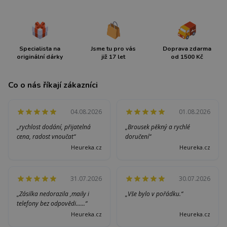
Specialista na
Jsme tu pro vás
Doprava zdarma
originální dárky
již 17 let
od 1500 Kč
Co o nás říkají zákazníci
04.08.2026
01.08.2026
„rychlost dodání, přijatelná
„Brousek pěkný a rychlé
cena, radost vnoučat“
doručení“
Heureka.cz
Heureka.cz
31.07.2026
30.07.2026
„Zásilka nedorazila ,maily i
„Vše bylo v pořádku.“
telefony bez odpovědi......“
Heureka.cz
Heureka.cz