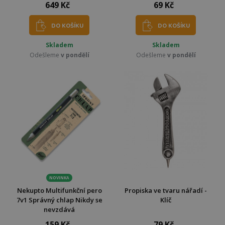
649 Kč
69 Kč
DO KOŠÍKU
DO KOŠÍKU
Skladem
Skladem
Odešleme
v pondělí
Odešleme
v pondělí
NOVINKA
Nekupto Multifunkční pero
Propiska ve tvaru nářadí -
7v1 Správný chlap Nikdy se
Klíč
nevzdává
159 Kč
79 Kč