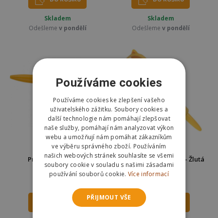
Skladem
Skladem
Odešleme
v pondělí
Odešleme
v pondělí
Používáme cookies
Používáme cookies ke zlepšení vašeho
uživatelského zážitku. Soubory cookies a
další technologie nám pomáhají zlepšovat
naše služby, pomáhají nám analyzovat výkon
webu a umožňují nám pomáhat zákazníkům
ve výběru správného zboží. Používáním
našich webových stránek souhlasíte se všemi
Propiska s tahákem
Albi Squishy propiska - Žlutá
soubory cookie v souladu s našimi zásadami
kočka
používání souborů cookie.
Více informací
45 Kč
69 Kč
PŘIJMOUT VŠE
DO KOŠÍKU
DO KOŠÍKU