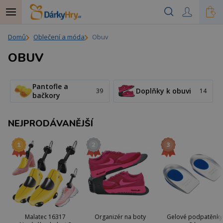
Domů
Oblečení a móda
Obuv
OBUV
Pantofle a
Doplňky k obuvi
39
14
bačkory
NEJPRODÁVANĚJŠÍ
Malatec 16317
Organizér na boty
Gelové podpatěnky