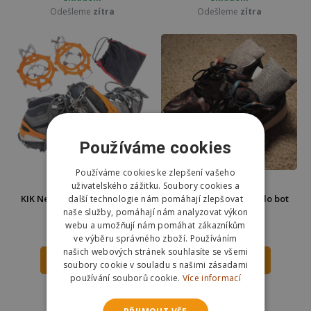
Odešleme
zítra
Odešleme
zítra
Používáme cookies
Používáme cookies ke zlepšení vašeho
uživatelského zážitku. Soubory cookies a
KIK Nesmeky na boty s hroty
Sáčky proti zápachu do bot
další technologie nám pomáhají zlepšovat
Univerzální
2 ks
naše služby, pomáhají nám analyzovat výkon
webu a umožňují nám pomáhat zákazníkům
249 Kč
49 Kč
ve výběru správného zboží. Používáním
našich webových stránek souhlasíte se všemi
DO KOŠÍKU
DO KOŠÍKU
soubory cookie v souladu s našimi zásadami
používání souborů cookie.
Více informací
Skladem
Skladem
Odešleme
zítra
Odešleme
zítra