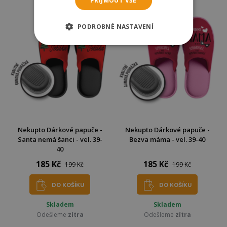
PŘIJMOUT VŠE
PODROBNÉ NASTAVENÍ
Nekupto Dárkové papuče -
Nekupto Dárkové papuče -
Santa nemá šanci - vel. 39-
Bezva máma - vel. 39-40
40
185 Kč
185 Kč
199 Kč
199 Kč
DO KOŠÍKU
DO KOŠÍKU
Skladem
Skladem
Odešleme
zítra
Odešleme
zítra