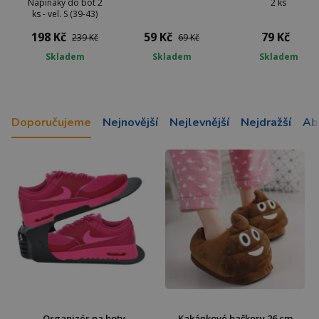
Napínáky do bot 2
2 ks
ks - vel. S (39-43)
198 Kč
59 Kč
79 Kč
239 Kč
69 Kč
Skladem
Skladem
Skladem
Doporučujeme
Nejnovější
Nejlevnější
Nejdražší
Ab
Organizér na boty
Kakánkové bačkory 26 cm