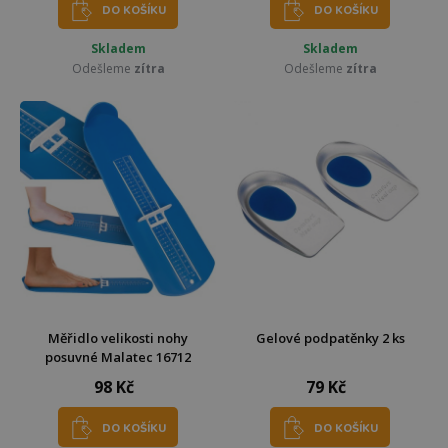
DO KOŠÍKU
DO KOŠÍKU
Skladem
Skladem
Odešleme
zítra
Odešleme
zítra
Měřidlo velikosti nohy
Gelové podpatěnky 2 ks
posuvné Malatec 16712
98 Kč
79 Kč
DO KOŠÍKU
DO KOŠÍKU