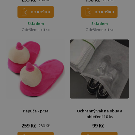
DO KOŠÍKU
DO KOŠÍKU
Skladem
Skladem
Odešleme
zítra
Odešleme
zítra
Papuče - prsa
Ochranný vak na obuv a
oblečení 10 ks
259 Kč
99 Kč
280 Kč