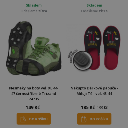
Skladem
Skladem
Odešleme
zítra
Odešleme
zítra
Nesmeky na boty vel. XL 44-
Nekupto Dárkové papuče -
47 černostříbrné Trizand
Miluji Tě - vel. 43-44
24735
149 Kč
185 Kč
199 Kč
DO KOŠÍKU
DO KOŠÍKU