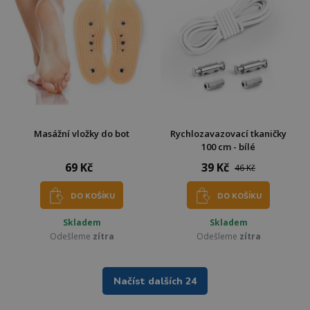
Masážní vložky do bot
Rychlozavazovací tkaničky
100 cm - bílé
69 Kč
39 Kč
46 Kč
DO KOŠÍKU
DO KOŠÍKU
Skladem
Skladem
Odešleme
zítra
Odešleme
zítra
Načíst dalších 24