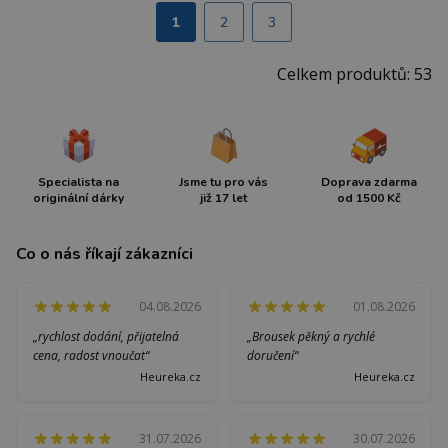
1
2
3
Celkem produktů: 53
Specialista na
Jsme tu pro vás
Doprava zdarma
originální dárky
již 17 let
od 1500 Kč
Co o nás říkají zákazníci
04.08.2026
01.08.2026
„rychlost dodání, přijatelná
„Brousek pěkný a rychlé
cena, radost vnoučat“
doručení“
Heureka.cz
Heureka.cz
31.07.2026
30.07.2026