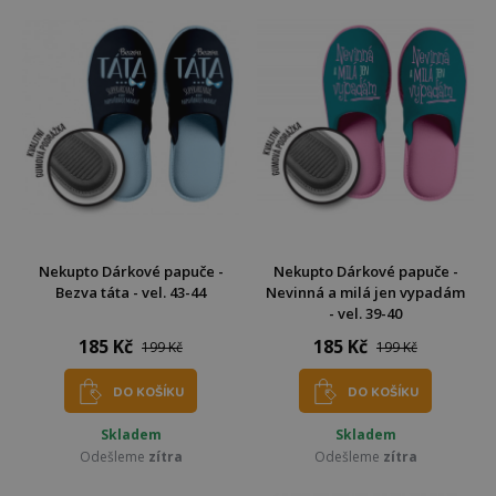
Nekupto Dárkové papuče -
Nekupto Dárkové papuče -
Bezva táta - vel. 43-44
Nevinná a milá jen vypadám
- vel. 39-40
185 Kč
185 Kč
199 Kč
199 Kč
DO KOŠÍKU
DO KOŠÍKU
Skladem
Skladem
Odešleme
zítra
Odešleme
zítra