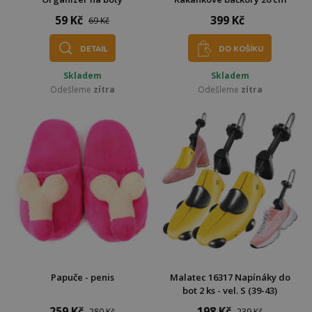
59 Kč
399 Kč
69 Kč
DETAIL
DO KOŠÍKU
Skladem
Skladem
Odešleme
zítra
Odešleme
zítra
Papuče - penis
Malatec 16317 Napínáky do
bot 2 ks - vel. S (39-43)
259 Kč
198 Kč
280 Kč
239 Kč