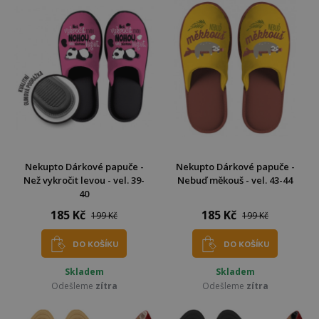
Nekupto Dárkové papuče -
Nekupto Dárkové papuče -
Než vykročit levou - vel. 39-
Nebuď měkouš - vel. 43-44
40
185 Kč
185 Kč
199 Kč
199 Kč
DO KOŠÍKU
DO KOŠÍKU
Skladem
Skladem
Odešleme
zítra
Odešleme
zítra