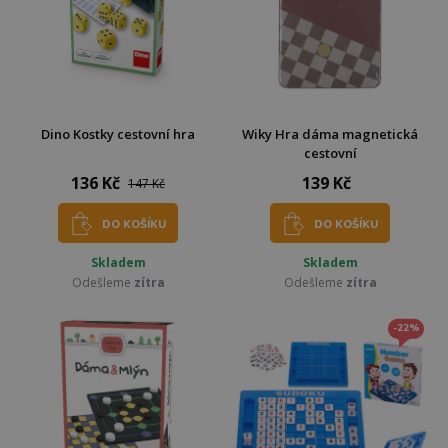
Dino Kostky cestovní hra
Wiky Hra dáma magnetická
cestovní
136 Kč
139 Kč
147 Kč
DO KOŠÍKU
DO KOŠÍKU
Skladem
Skladem
Odešleme
zítra
Odešleme
zítra
-22%