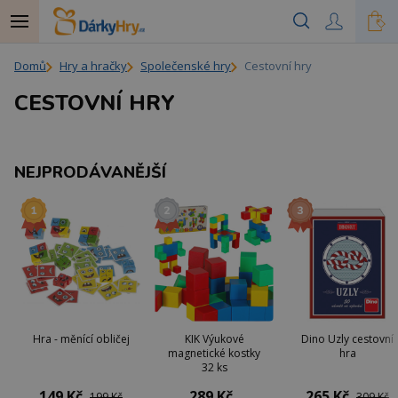
Domů
Hry a hračky
Společenské hry
Cestovní hry
CESTOVNÍ HRY
NEJPRODÁVANĚJŠÍ
Hra - měnící obličej
KIK Výukové
Dino Uzly cestovní
magnetické kostky
hra
32 ks
149 Kč
289 Kč
265 Kč
199 Kč
309 Kč