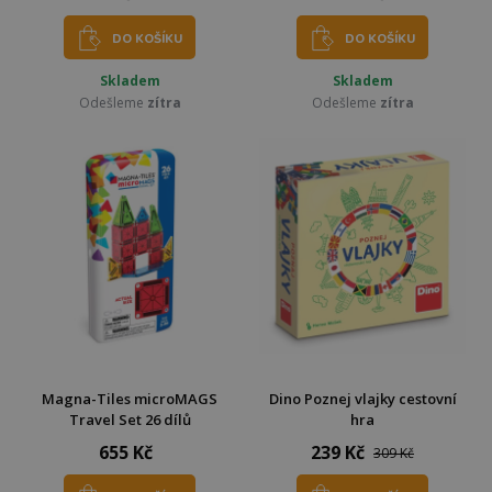
DO KOŠÍKU
DO KOŠÍKU
Skladem
Skladem
Odešleme
zítra
Odešleme
zítra
Magna-Tiles microMAGS
Dino Poznej vlajky cestovní
Travel Set 26 dílů
hra
655 Kč
239 Kč
309 Kč