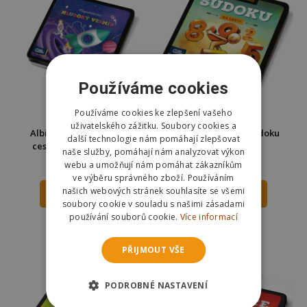
Používáme cookies
Používáme cookies ke zlepšení vašeho
uživatelského zážitku. Soubory cookies a
Albi Magnetická hra na
Albi Magnetické Sudoku
další technologie nám pomáhají zlepšovat
cesty - Hluboký vesmír
naše služby, pomáhají nám analyzovat výkon
webu a umožňují nám pomáhat zákazníkům
149 Kč
149 Kč
ve výběru správného zboží. Používáním
našich webových stránek souhlasíte se všemi
DO KOŠÍKU
DO KOŠÍKU
soubory cookie v souladu s našimi zásadami
používání souborů cookie.
Více informací
Skladem
Skladem
Odešleme
zítra
Odešleme
zítra
PŘIJMOUT VŠE
PODROBNÉ NASTAVENÍ