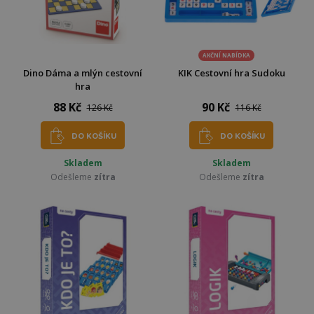
AKČNÍ NABÍDKA
Dino Dáma a mlýn cestovní
KIK Cestovní hra Sudoku
hra
88 Kč
90 Kč
126 Kč
116 Kč
DO KOŠÍKU
DO KOŠÍKU
Skladem
Skladem
Odešleme
zítra
Odešleme
zítra