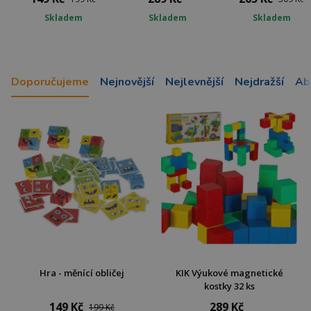
Skladem
Skladem
Skladem
Doporučujeme
Nejnovější
Nejlevnější
Nejdražší
Ab
Hra - měnící obličej
KIK Výukové magnetické
kostky 32 ks
149 Kč
289 Kč
199 Kč