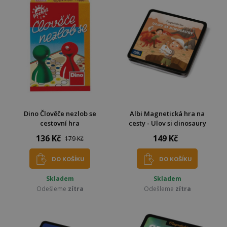
Dino Člověče nezlob se
Albi Magnetická hra na
cestovní hra
cesty - Ulov si dinosaury
136 Kč
149 Kč
179 Kč
DO KOŠÍKU
DO KOŠÍKU
Skladem
Skladem
Odešleme
zítra
Odešleme
zítra