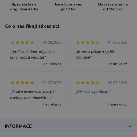
Specialista na
Jsme tu pro vás
Doprava zdarma
originální dárky
již 17 let
od 1500 Kč
Co o nás říkají zákazníci
04.08.2026
01.08.2026
„rychlost dodání, přijatelná
„Brousek pěkný a rychlé
cena, radost vnoučat“
doručení“
Heureka.cz
Heureka.cz
31.07.2026
30.07.2026
„Zásilka nedorazila ,maily i
„Vše bylo v pořádku.“
telefony bez odpovědi......“
Heureka.cz
Heureka.cz
INFORMACE