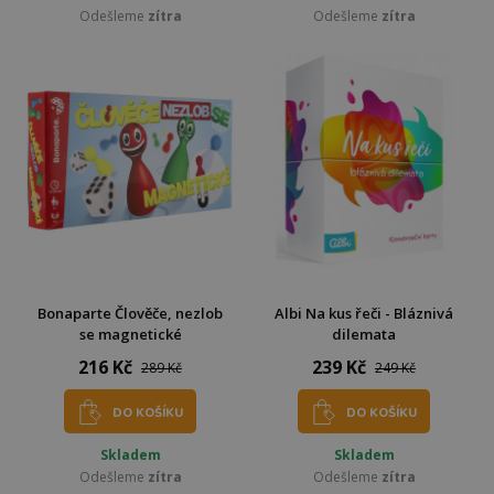
Odešleme
zítra
Odešleme
zítra
Bonaparte Člověče, nezlob
Albi Na kus řeči - Bláznivá
se magnetické
dilemata
216 Kč
239 Kč
289 Kč
249 Kč
DO KOŠÍKU
DO KOŠÍKU
Skladem
Skladem
Odešleme
zítra
Odešleme
zítra