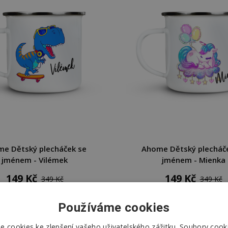
e Dětský plecháček se
Ahome Dětský plecháč
jménem - Vilémek
jménem - Mienka
149 Kč
149 Kč
349 Kč
349 Kč
DO KOŠÍKU
DO KOŠÍKU
Používáme cookies
Skladem
Skladem
 cookies ke zlepšení vašeho uživatelského zážitku. Soubory cooki