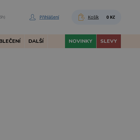
Přihlášení
Košík
0 Kč
6h)
BLEČENÍ
DALŠÍ
NOVINKY
SLEVY