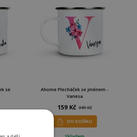
ek se
Ahome Plecháček se jménem -
Vanesa
159 Kč
349 Kč
DO KOŠÍKU
Skladem
es a další