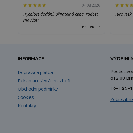
04.08.2026
„rychlost dodání, přijatelná cena, radost
„Brousek 
vnoučat“
Heureka.cz
INFORMACE
VÝDEJNÍ 
Rostislavo
Doprava a platba
612 00 Brn
Reklamace / vrácení zboží
Po–Pá 9–1
Obchodní podmínky
Cookies
Zobrazit n
Kontakty