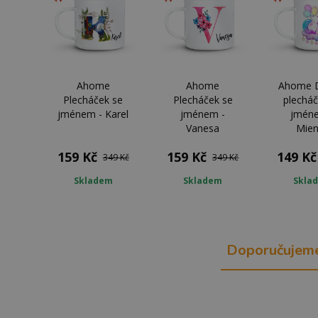
Ahome
Ahome
Ahome 
Plecháček se
Plecháček se
plecháč
jménem - Karel
jménem -
jmén
Vanesa
Mie
159 Kč
159 Kč
149 Kč
349 Kč
349 Kč
Skladem
Skladem
Skla
Doporučujem