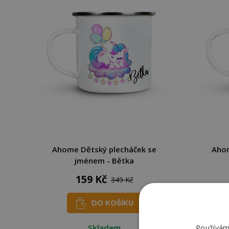
Ahome Dětský plecháček se
Ahom
jménem - Bětka
159 Kč
349 Kč
DO KOŠÍKU
Skladem
Používáme