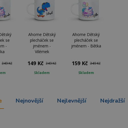
Dětský
Ahome Dětský
Ahome Dětský
ek se
plecháček se
plecháček se
em -
jménem -
jménem - Bětka
nka
Vilémek
149 Kč
159 Kč
349 Kč
349 Kč
349 Kč
dem
Skladem
Skladem
e
Nejnovější
Nejlevnější
Nejdražší