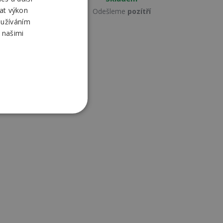
at výkon
Odešleme
pozítří
oužíváním
 našimi