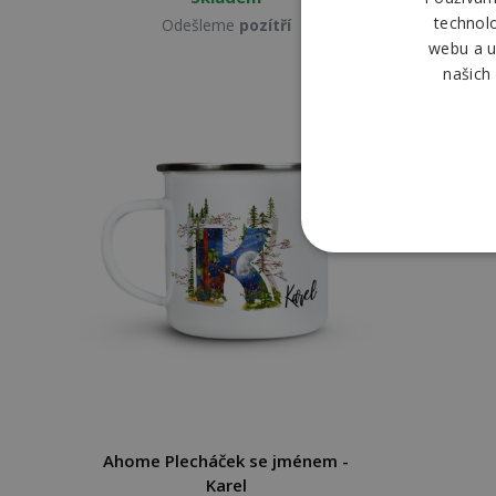
technol
Odešleme
pozítří
webu a u
našich
Ahome Plecháček se jménem -
Karel