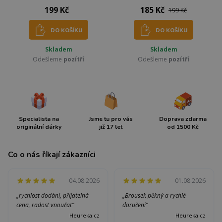
199 Kč
185 Kč
199 Kč
DO KOŠÍKU
DO KOŠÍKU
Skladem
Skladem
Odešleme
pozítří
Odešleme
pozítří
Specialista na
Jsme tu pro vás
Doprava zdarma
originální dárky
již 17 let
od 1500 Kč
Co o nás říkají zákazníci
04.08.2026
01.08.2026
„rychlost dodání, přijatelná
„Brousek pěkný a rychlé
cena, radost vnoučat“
doručení“
Heureka.cz
Heureka.cz