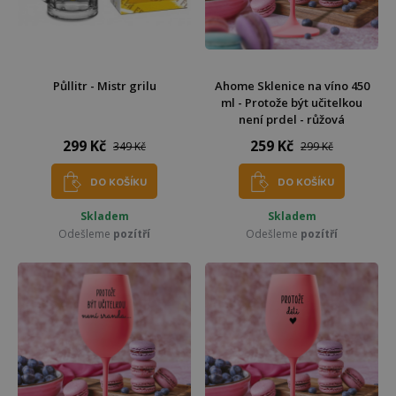
Půllitr - Mistr grilu
Ahome Sklenice na víno 450
ml - Protože být učitelkou
není prdel - růžová
299 Kč
259 Kč
349 Kč
299 Kč
DO KOŠÍKU
DO KOŠÍKU
Skladem
Skladem
Odešleme
pozítří
Odešleme
pozítří