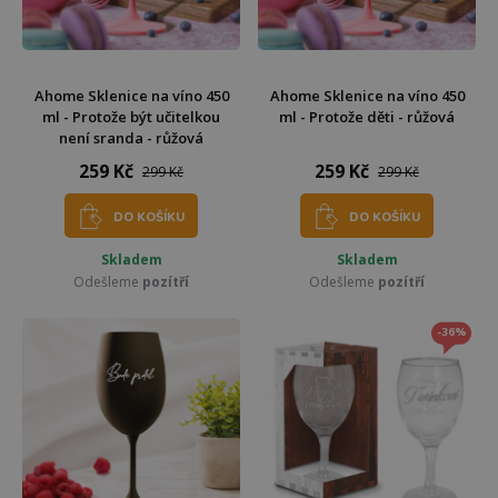
Ahome Sklenice na víno 450
Ahome Sklenice na víno 450
ml - Protože být učitelkou
ml - Protože děti - růžová
není sranda - růžová
259 Kč
259 Kč
299 Kč
299 Kč
DO KOŠÍKU
DO KOŠÍKU
Skladem
Skladem
Odešleme
pozítří
Odešleme
pozítří
-36%