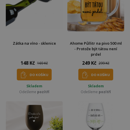
Zátka na víno - sklenice
Ahome Půllitr na pivo 500 ml
- Protože být tátou není
prdel
148 Kč
249 Kč
169 Kč
299 Kč
DO KOŠÍKU
DO KOŠÍKU
Skladem
Skladem
Odešleme
pozítří
Odešleme
pozítří