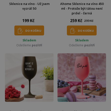
Sklenice na víno - Už jsem
Ahome Sklenice na víno 450
vyzrál 50
ml - Protože být tátou není
prdel - černá
199 Kč
259 Kč
299 Kč
DO KOŠÍKU
DO KOŠÍKU
Skladem
Skladem
Odešleme
pozítří
Odešleme
pozítří