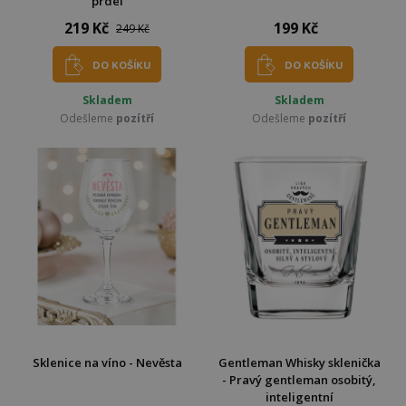
prdel
219 Kč
199 Kč
249 Kč
DO KOŠÍKU
DO KOŠÍKU
Skladem
Skladem
Odešleme
pozítří
Odešleme
pozítří
Sklenice na víno - Nevěsta
Gentleman Whisky sklenička
- Pravý gentleman osobitý,
inteligentní