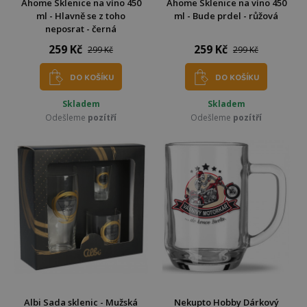
Ahome Sklenice na víno 450
Ahome Sklenice na víno 450
ml - Hlavně se z toho
ml - Bude prdel - růžová
neposrat - černá
259 Kč
259 Kč
299 Kč
299 Kč
DO KOŠÍKU
DO KOŠÍKU
Skladem
Skladem
Odešleme
pozítří
Odešleme
pozítří
Albi Sada sklenic - Mužská
Nekupto Hobby Dárkový