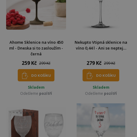
Ahome Sklenice na víno 450
Nekupto Vtipná sklenice na
ml - Dneska si to zasloužím -
víno 0,44 l - Ani se neptej…
černá
259 Kč
279 Kč
299 Kč
299 Kč
DO KOŠÍKU
DO KOŠÍKU
Skladem
Skladem
Odešleme
pozítří
Odešleme
pozítří