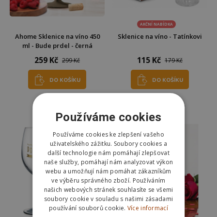
AKČNÍ NABÍDKA
Ahome Sklenice na víno 450
Sklenice na víno - Tatínkovi
ml - Bude prdel - černá
259 Kč
115 Kč
299 Kč
179 Kč
DO KOŠÍKU
DO KOŠÍKU
Skladem
Skladem
Odešleme
pozítří
Odešleme
pozítří
Používáme cookies
Používáme cookies ke zlepšení vašeho
uživatelského zážitku. Soubory cookies a
další technologie nám pomáhají zlepšovat
naše služby, pomáhají nám analyzovat výkon
webu a umožňují nám pomáhat zákazníkům
ve výběru správného zboží. Používáním
našich webových stránek souhlasíte se všemi
soubory cookie v souladu s našimi zásadami
používání souborů cookie.
Více informací