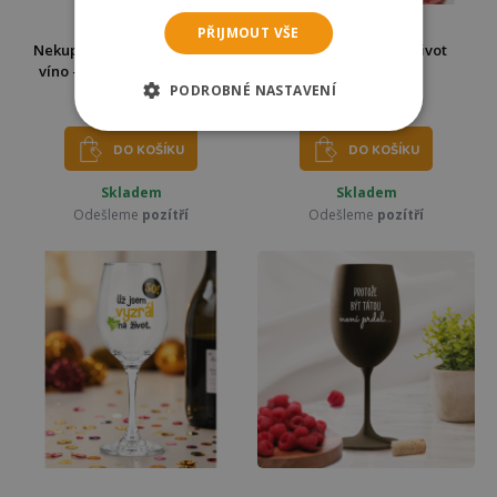
PŘIJMOUT VŠE
Nekupto Párové sklenice na
Sklenice na víno - Život
víno - Pan a paní Dokonalý
začíná ve 40
PODROBNÉ NASTAVENÍ
469 Kč
199 Kč
499 Kč
DO KOŠÍKU
DO KOŠÍKU
Skladem
Skladem
Odešleme
pozítří
Odešleme
pozítří