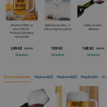
Ahome Půllitr na
Sklenice na víno - V
Zátka na víno -
pivo 500 ml -
50ti to teprve začíná
sklenice
Protože být tátou
není prdel
249 Kč
199 Kč
148 Kč
299 Kč
169 Kč
Skladem
Skladem
Skladem
Doporučujeme
Nejnovější
Nejlevnější
Nejdražší
Ab