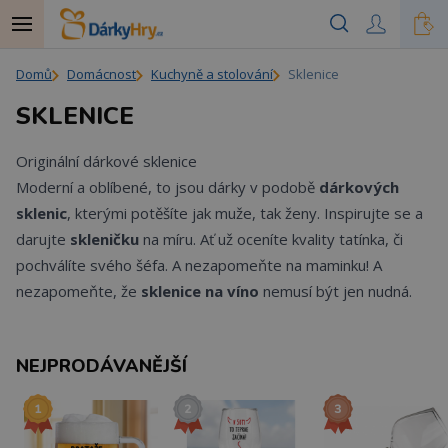
Domů
Domácnost
Kuchyně a stolování
Sklenice
SKLENICE
Originální dárkové sklenice
Moderní a oblíbené, to jsou dárky v podobě
dárkových
sklenic
, kterými potěšíte jak muže, tak ženy. Inspirujte se a
darujte
skleničku
na míru. Ať už oceníte kvality tatínka, či
pochválíte svého šéfa. A nezapomeňte na maminku! A
nezapomeňte, že
sklenice na víno
nemusí být jen nudná.
NEJPRODÁVANĚJŠÍ