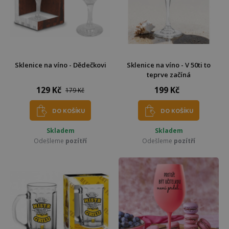
Sklenice na víno - Dědečkovi
Sklenice na víno - V 50ti to
teprve začíná
129 Kč
199 Kč
179 Kč
DO KOŠÍKU
DO KOŠÍKU
Skladem
Skladem
Odešleme
pozítří
Odešleme
pozítří