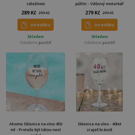
záležitost
půllitr - Vášnivý motorkář
289 Kč
279 Kč
299 Kč
299 Kč
DO KOŠÍKU
DO KOŠÍKU
Skladem
Skladem
Odešleme
pozítří
Odešleme
pozítří
Ahome Sklenice na víno 450
Sklenice na víno - 40let
ml - Protože být tátou není
zraješ krásně