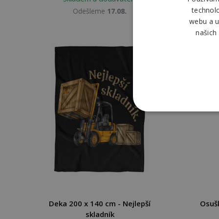
technol
Odešleme
17.08.
webu a u
našich
Deka 200 x 140 cm - Nejlepší
Osušk
skladník