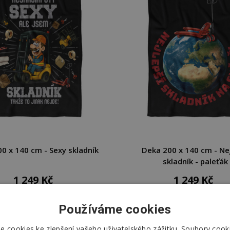
0 x 140 cm - Sexy skladník
Deka 200 x 140 cm - Nej
skladník - paleťák
1 249 Kč
1 249 Kč
DO KOŠÍKU
DO KOŠÍKU
Používáme cookies
Skladem u dodavatele
Skladem u dodavatel
 cookies ke zlepšení vašeho uživatelského zážitku. Soubory cooki