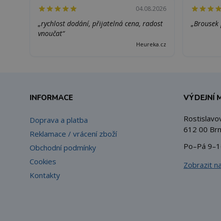
04.08.2026
„rychlost dodání, přijatelná cena, radost
„Brousek 
vnoučat“
Heureka.cz
INFORMACE
VÝDEJNÍ 
Rostislavo
Doprava a platba
612 00 Brn
Reklamace / vrácení zboží
Po–Pá 9–1
Obchodní podmínky
Cookies
Zobrazit n
Kontakty