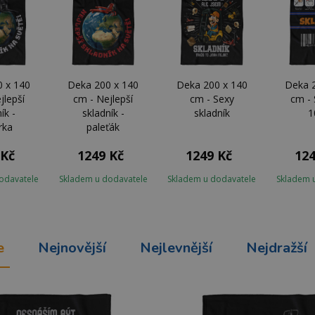
 x 140
Deka 200 x 140
Deka 200 x 140
Deka 
jlepší
cm - Nejlepší
cm - Sexy
cm - 
ík -
skladník -
skladník
1
rka
paleťák
 Kč
1249 Kč
1249 Kč
124
odavatele
Skladem u dodavatele
Skladem u dodavatele
Skladem 
e
Nejnovější
Nejlevnější
Nejdražší