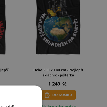
lepší
Deka 200 x 140 cm - Nejlepší
skladník - ještěrka
1 249 Kč
DO KOŠÍKU
e
Skladem u dodavatele
es a další