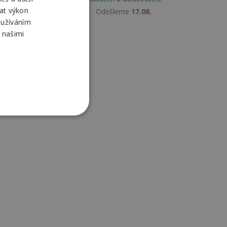
at výkon
Odešleme
17.08.
oužíváním
 našimi