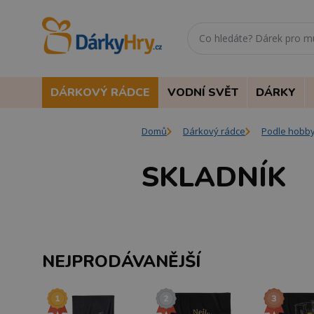
DÁRKOVÝ RÁDCE
VODNÍ SVĚT
DÁRKY
Domů
Dárkový rádce
Podle hobb
SKLADNÍK
NEJPRODÁVANĚJŠÍ