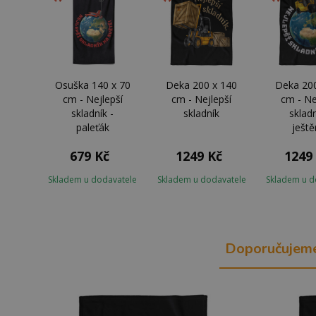
Osuška 140 x 70
Deka 200 x 140
Deka 200
cm - Nejlepší
cm - Nejlepší
cm - Ne
skladník -
skladník
skladn
paleťák
ještě
679 Kč
1249 Kč
1249
Skladem u dodavatele
Skladem u dodavatele
Skladem u d
Doporučujem