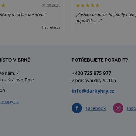
01.08.2026
pěkný a rychlé doručení“
„Zásilka nedorazila ,maily i tel
odpovědi......“
Heureka.cz
MÍSTO V BRNĚ
POTŘEBUJETE PORADIT?
vo nám. 7
+420 725 975 977
o - Královo Pole
v pracovní dny 9–16h
6h
info@darkyhry.cz
a mapy.cz
Facebook
Ins