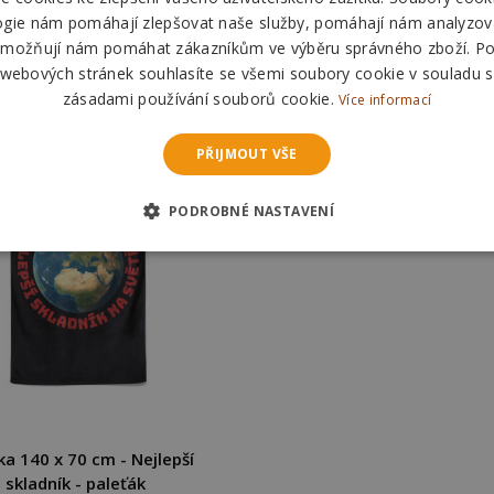
ogie nám pomáhají zlepšovat naše služby, pomáhají nám analyzov
Odešleme
17.08.
Odešleme
17.08.
možňují nám pomáhat zákazníkům ve výběru správného zboží. P
 webových stránek souhlasíte se všemi soubory cookie v souladu s
zásadami používání souborů cookie.
Více informací
PŘIJMOUT VŠE
PODROBNÉ NASTAVENÍ
a 140 x 70 cm - Nejlepší
skladník - paleťák