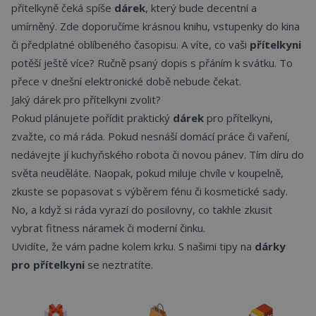
přítelkyně čeká spíše
dárek
, který bude decentní a
umírněný. Zde doporučíme krásnou knihu, vstupenky do kina
či předplatné oblíbeného časopisu. A víte, co vaši
přítelkyni
potěší ještě více? Ručně psaný dopis s přáním k svátku. To
přece v dnešní elektronické době nebude čekat.
Jaký dárek pro přítelkyni zvolit?
Pokud plánujete pořídit praktický
dárek
pro přítelkyni,
zvažte, co má ráda. Pokud nesnáší domácí práce či vaření,
nedávejte jí kuchyňského robota či novou pánev. Tím díru do
světa neuděláte. Naopak, pokud miluje chvíle v koupelně,
zkuste se popasovat s výběrem fénu či kosmetické sady.
No, a když si ráda vyrazí do posilovny, co takhle zkusit
vybrat fitness náramek či moderní činku.
Uvidíte, že vám padne kolem krku. S našimi tipy na
dárky
pro přítelkyni
se neztratíte.