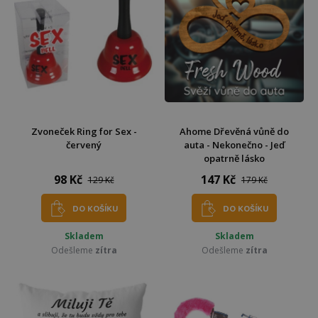
Zvoneček Ring for Sex -
Ahome Dřevěná vůně do
červený
auta - Nekonečno - Jeď
opatrně lásko
98 Kč
147 Kč
129 Kč
179 Kč
DO KOŠÍKU
DO KOŠÍKU
Skladem
Skladem
Odešleme
zítra
Odešleme
zítra