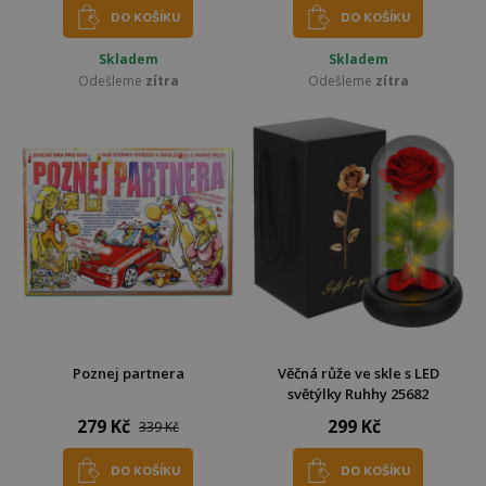
DO KOŠÍKU
DO KOŠÍKU
Skladem
Skladem
Odešleme
zítra
Odešleme
zítra
Poznej partnera
Věčná růže ve skle s LED
světýlky Ruhhy 25682
279 Kč
299 Kč
339 Kč
DO KOŠÍKU
DO KOŠÍKU