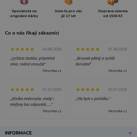
Specialista na
Jsme tu pro vás
Doprava zdarma
originální dárky
již 17 let
od 1500 Kč
Co o nás říkají zákazníci
04.08.2026
01.08.2026
„rychlost dodání, přijatelná
„Brousek pěkný a rychlé
cena, radost vnoučat“
doručení“
Heureka.cz
Heureka.cz
31.07.2026
30.07.2026
„Zásilka nedorazila ,maily i
„Vše bylo v pořádku.“
telefony bez odpovědi......“
Heureka.cz
Heureka.cz
INFORMACE