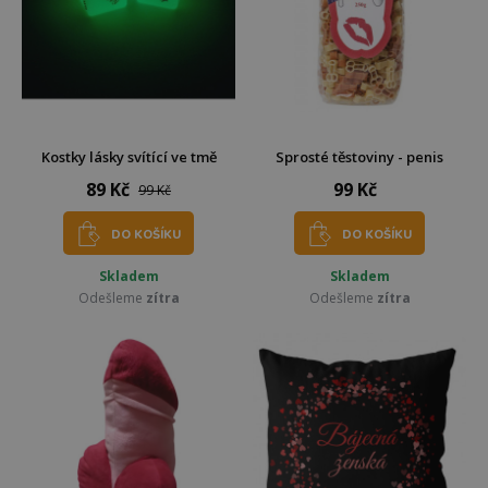
Kostky lásky svítící ve tmě
Sprosté těstoviny - penis
89 Kč
99 Kč
99 Kč
DO KOŠÍKU
DO KOŠÍKU
Skladem
Skladem
Odešleme
zítra
Odešleme
zítra