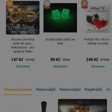
Ahome Dřevěná
Kostky lásky svítící ve
Polštář 40 x 40 cm -
vůně do auta -
tmě
Někdy na tobě
Nekonečno - Jeď
opatrně lásko
147 Kč
89 Kč
349 Kč
179 Kč
99 Kč
379 Kč
Skladem
Skladem
Skladem
Doporučujeme
Nejnovější
Nejlevnější
Nejdražší
Ab