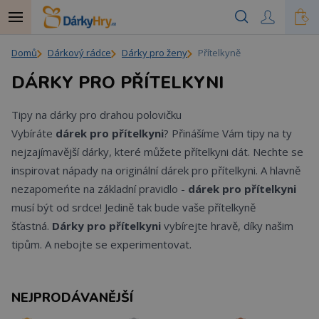
Domů
Dárkový rádce
Dárky pro ženy
Přítelkyně
DÁRKY PRO PŘÍTELKYNI
Tipy na dárky pro drahou polovičku
Vybíráte
dárek pro přítelkyni
? Přinášíme Vám tipy na ty
nejzajímavější dárky, které můžete přítelkyni dát. Nechte se
inspirovat nápady na originální dárek pro přítelkyni. A hlavně
nezapomeńte na základní pravidlo -
dárek pro přítelkyni
musí být od srdce! Jedině tak bude vaše přítelkyně
šťastná.
Dárky
pro přítelkyni
vybírejte hravě, díky našim
tipům. A nebojte se experimentovat.
NEJPRODÁVANĚJŠÍ