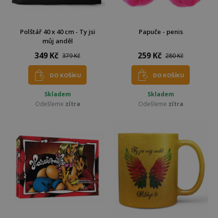
Polštář 40 x 40 cm - Ty jsi
Papuče - penis
můj anděl
349 Kč
259 Kč
379 Kč
280 Kč
DO KOŠÍKU
DO KOŠÍKU
Skladem
Skladem
Odešleme
zítra
Odešleme
zítra