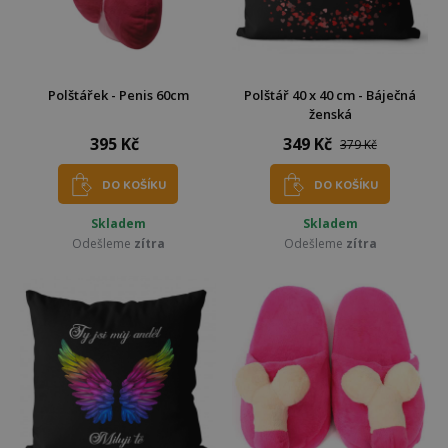
Polštářek - Penis 60cm
Polštář 40 x 40 cm - Báječná
ženská
395 Kč
349 Kč
379 Kč
DO KOŠÍKU
DO KOŠÍKU
Skladem
Skladem
Odešleme
zítra
Odešleme
zítra