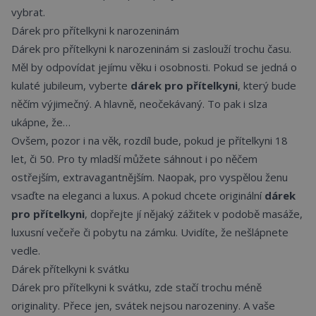
vybrat.
Dárek pro přítelkyni k narozeninám
Dárek pro přítelkyni k narozeninám si zaslouží trochu času.
Měl by odpovídat jejímu věku i osobnosti. Pokud se jedná o
kulaté jubileum, vyberte
dárek pro přítelkyni
, který bude
něčím výjimečný. A hlavně, neočekávaný. To pak i slza
ukápne, že…
Ovšem, pozor i na věk, rozdíl bude, pokud je přítelkyni 18
let, či 50. Pro ty mladší můžete sáhnout i po něčem
ostřejším, extravagantnějším. Naopak, pro vyspělou ženu
vsaďte na eleganci a luxus. A pokud chcete originální
dárek
pro přítelkyni
, dopřejte jí nějaký zážitek v podobě masáže,
luxusní večeře či pobytu na zámku. Uvidíte, že nešlápnete
vedle.
Dárek přítelkyni k svátku
Dárek pro přítelkyni k svátku, zde stačí trochu méně
originality. Přece jen, svátek nejsou narozeniny. A vaše