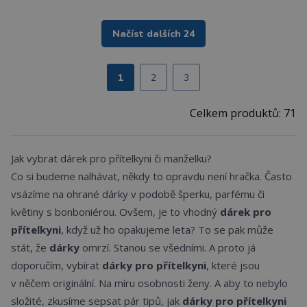
Načíst dalších 24
1
2
3
Celkem produktů: 71
Jak vybrat dárek pro přítelkyni či manželku?
Co si budeme nalhávat, někdy to opravdu není hračka. Často
vsázíme na ohrané dárky v podobě šperku, parfému či
květiny s bonboniérou. Ovšem, je to vhodný
dárek pro
přítelkyni
, když už ho opakujeme leta? To se pak může
stát, že
dárky
omrzí. Stanou se všedními. A proto já
doporučím, vybírat
dárky pro přítelkyni
, které jsou
v něčem originální. Na míru osobnosti ženy. A aby to nebylo
složité, zkusíme sepsat pár tipů, jak
dárky pro přítelkyni