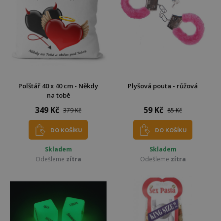
Polštář 40 x 40 cm - Někdy
Plyšová pouta - růžová
na tobě
349 Kč
59 Kč
379 Kč
85 Kč
DO KOŠÍKU
DO KOŠÍKU
Skladem
Skladem
Odešleme
zítra
Odešleme
zítra