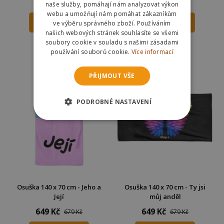
349 Kč
269 Kč
280 Kč
naše služby, pomáhají nám analyzovat výkon
webu a umožňují nám pomáhat zákazníkům
ve výběru správného zboží. Používáním
DO KOŠÍKU
DO KOŠÍKU
našich webových stránek souhlasíte se všemi
soubory cookie v souladu s našimi zásadami
Skladem
Skladem
používání souborů cookie.
Více informací
Odešleme
zítra
Odešleme
zítra
PŘIJMOUT VŠE
PODROBNÉ NASTAVENÍ
Osuška 140 x 70 cm - Jeho a
Osuška 140 x 70 cm - Ty jsi
Její
můj anděl
649 Kč
649 Kč
679 Kč
679 Kč