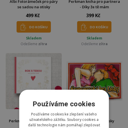
Albi Fotorámeček pro páry
Perkman kniha pro partnera
se sadou na otisky
- Díky že tě mám
499 Kč
399 Kč
DO KOŠÍKU
DO KOŠÍKU
Skladem
Skladem
Odešleme
zítra
Odešleme
zítra
Používáme cookies
Používáme cookies ke zlepšení vašeho
uživatelského zážitku. Soubory cookies a
Perkman Kniha Rok s Tebou
Francouzská hra lásky
další technologie nám pomáhají zlepšovat