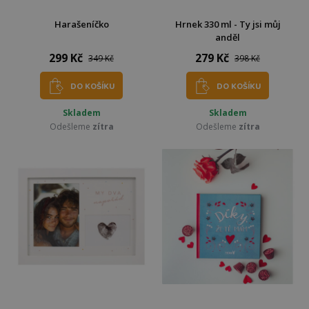
Harašeníčko
Hrnek 330 ml - Ty jsi můj
anděl
299 Kč
279 Kč
349 Kč
398 Kč
DO KOŠÍKU
DO KOŠÍKU
Skladem
Skladem
Odešleme
zítra
Odešleme
zítra