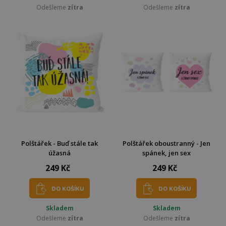
Odešleme
zítra
Odešleme
zítra
Polštářek - Buď stále tak
Polštářek oboustranný - Jen
úžasná
spánek, jen sex
249 Kč
249 Kč
DO KOŠÍKU
DO KOŠÍKU
Skladem
Skladem
Odešleme
zítra
Odešleme
zítra