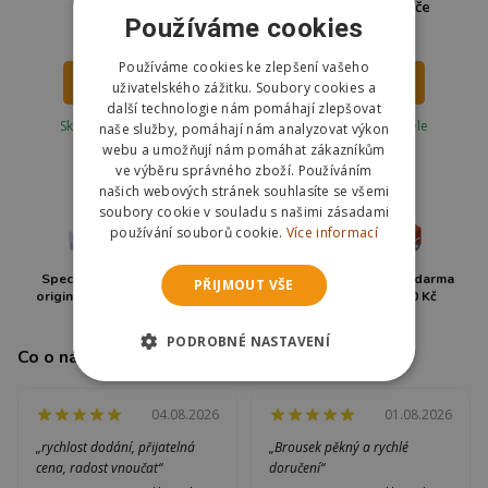
psí pamlsky
bydlí nejlepší rodiče
Používáme cookies
699 Kč
699 Kč
Používáme cookies ke zlepšení vašeho
DO KOŠÍKU
DO KOŠÍKU
uživatelského zážitku. Soubory cookies a
další technologie nám pomáhají zlepšovat
Skladem u dodavatele
Skladem u dodavatele
naše služby, pomáhají nám analyzovat výkon
Odešleme
17.08.
Odešleme
17.08.
webu a umožňují nám pomáhat zákazníkům
ve výběru správného zboží. Používáním
našich webových stránek souhlasíte se všemi
soubory cookie v souladu s našimi zásadami
používání souborů cookie.
Více informací
Specialista na
Jsme tu pro vás
Doprava zdarma
PŘIJMOUT VŠE
originální dárky
již 17 let
od 1500 Kč
PODROBNÉ NASTAVENÍ
Co o nás říkají zákazníci
04.08.2026
01.08.2026
„rychlost dodání, přijatelná
„Brousek pěkný a rychlé
cena, radost vnoučat“
doručení“