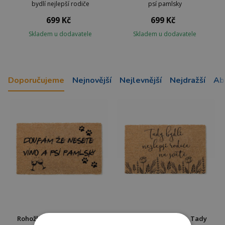
bydlí nejlepší rodiče
psí pamlsky
699 Kč
699 Kč
Skladem u dodavatele
Skladem u dodavatele
Doporučujeme
Nejnovější
Nejlevnější
Nejdražší
Ab
Rohožka 40 x 60 cm - Víno a
Rohožka 40 x 60 cm - Tady