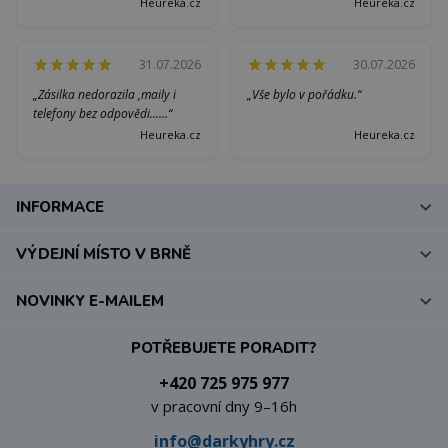
Heureka.cz
Heureka.cz
31.07.2026
30.07.2026
„Zásilka nedorazila ,maily i
„Vše bylo v pořádku.“
telefony bez odpovědi......“
Heureka.cz
Heureka.cz
INFORMACE
VÝDEJNÍ MÍSTO V BRNĚ
NOVINKY E-MAILEM
POTŘEBUJETE PORADIT?
+420 725 975 977
v pracovní dny 9–16h
info@darkyhry.cz