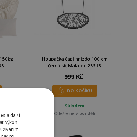
 150kg
Houpačka čapí hnízdo 100 cm
88
černá síť Malatec 23513
999 Kč
DO KOŠÍKU
Skladem
Odešleme
v pondělí
es a další
at výkon
oužíváním
 našimi