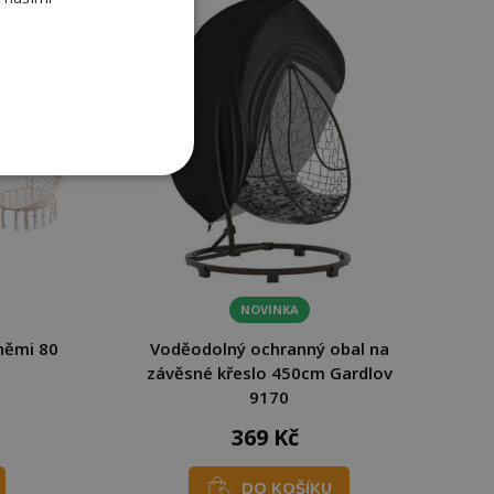
NOVINKA
němi 80
Voděodolný ochranný obal na
závěsné křeslo 450cm Gardlov
9170
369 Kč
DO KOŠÍKU