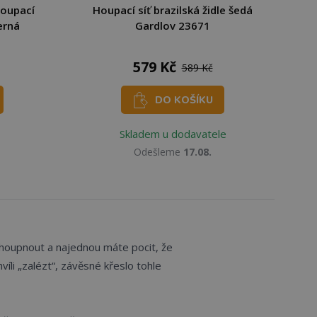
houpací
Houpací síť brazilská židle šedá
erná
Gardlov 23671
579 Kč
589 Kč
DO KOŠÍKU
Skladem u dodavatele
Odešleme
17.08.
 zhoupnout a najednou máte pocit, že
hvíli „zalézt“, závěsné křeslo tohle