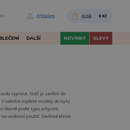
Přihlášení
Košík
0 Kč
6h)
BLEČENÍ
DALŠÍ
NOVINKY
SLEVY
avdu vypnout. Stačí je zavěsit do
i. V nabídce najdete modely do bytu
 si hlavně podle typu uchycení,
ý na venkovní použití. Závěsná křesla