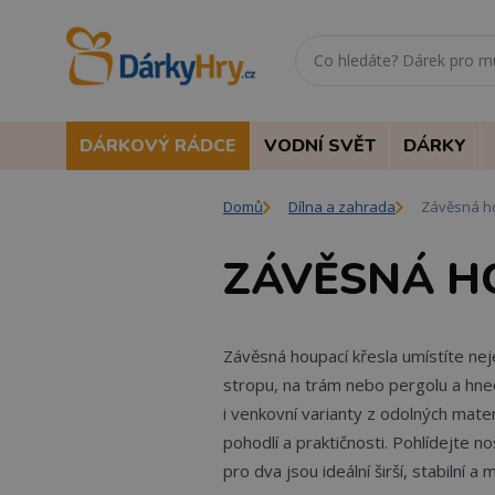
DÁRKOVÝ RÁDCE
VODNÍ SVĚT
DÁRKY
Domů
Dílna a zahrada
Závěsná ho
ZÁVĚSNÁ H
Závěsná houpací křesla umístíte nej
stropu, na trám nebo pergolu a hned
i venkovní varianty z odolných mater
pohodlí a praktičnosti. Pohlídejte n
pro dva jsou ideální širší, stabilní a