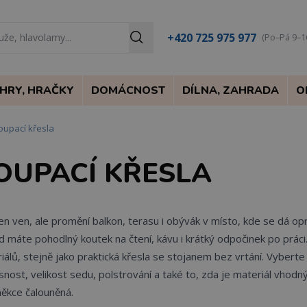
+420 725 975 977
(Po–Pá 9–1
HRY, HRAČKY
DOMÁCNOST
DÍLNA, ZAHRADA
O
upací křesla
OUPACÍ KŘESLA
en ven, ale promění balkon, terasu i obývák v místo, kde se dá opr
 máte pohodlný koutek na čtení, kávu i krátký odpočinek po prác
iálů, stejně jako praktická křesla se stojanem bez vrtání. Vyberte
osnost, velikost sedu, polstrování a také to, zda je materiál vhodn
 měkce čalouněná.