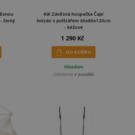
věsnou
KIK Závěsná houpačka Čapí
- černý
hnízdo s polštářem 60x80x120cm
- béžové
1 290 Kč
DO KOŠÍKU
Skladem
Odešleme
v pondělí