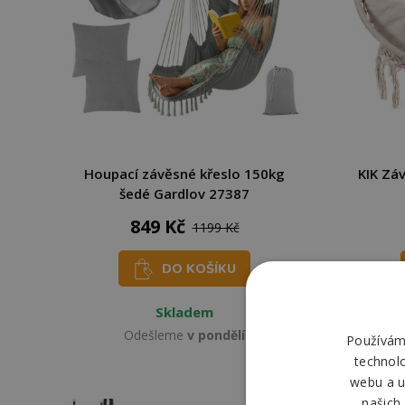
Houpací závěsné křeslo 150kg
KIK Zá
šedé Gardlov 27387
849 Kč
1199 Kč
DO KOŠÍKU
Skladem
Odešleme
v pondělí
Používáme
technol
webu a u
našich