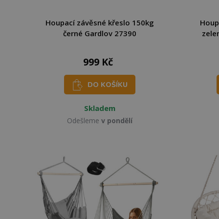
Houpací závěsné křeslo 150kg
Houp
černé Gardlov 27390
zele
999 Kč
DO KOŠÍKU
Skladem
Odešleme
v pondělí