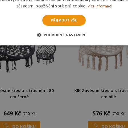
zásadami používání souborů cookie.
Více informací
PŘIJMOUT VŠE
PODROBNÉ NASTAVENÍ
věsné křeslo s třásněmi 80
KIK Závěsné křeslo s třás
cm černé
cm bílé
649 Kč
576 Kč
790 Kč
790 Kč
DO KOŠÍKU
DO KOŠÍKU