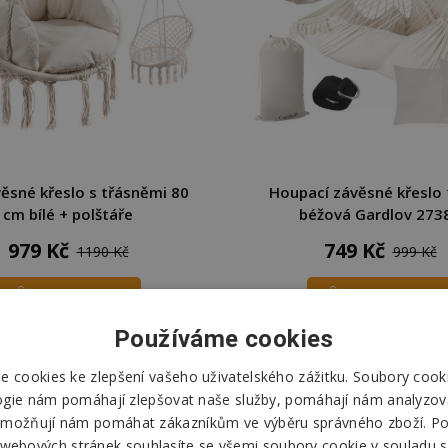
věsné křeslo s třásněmi 80
Houpací závěsné křeslo
cm bílé + polštáře
béžová Gardlov 273
979 Kč
749 Kč
1190 Kč
999 Kč
DO KOŠÍKU
DO KOŠÍKU
Používáme cookies
Skladem
Skladem
Odešleme
v pondělí
Odešleme
v pondělí
 cookies ke zlepšení vašeho uživatelského zážitku. Soubory cooki
ogie nám pomáhají zlepšovat naše služby, pomáhají nám analyzov
možňují nám pomáhat zákazníkům ve výběru správného zboží. P
 webových stránek souhlasíte se všemi soubory cookie v souladu s