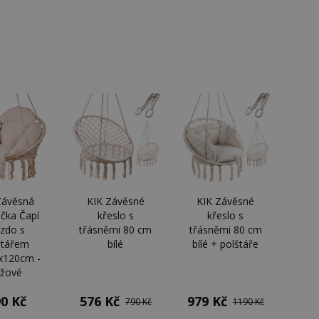
Závěsná
KIK Závěsné
KIK Závěsné
čka Čapí
křeslo s
křeslo s
ízdo s
třásněmi 80 cm
třásněmi 80 cm
štářem
bílé
bílé + polštáře
x120cm -
žové
0 Kč
576 Kč
979 Kč
790 Kč
1190 Kč