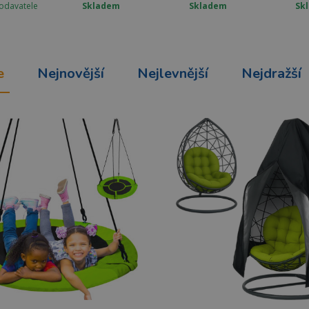
odavatele
Skladem
Skladem
Sk
e
Nejnovější
Nejlevnější
Nejdražší