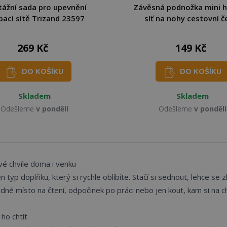
ážní sada pro upevnění
Závěsná podnožka mini 
ací sítě Trizand 23597
síť na nohy cestovní č
269 Kč
149 Kč
DO KOŠÍKU
DO KOŠÍKU
Skladem
Skladem
Odešleme
v pondělí
Odešleme
v pondělí
é chvíle doma i venku
 typ doplňku, který si rychle oblíbíte. Stačí si sednout, lehce se
 klidné místo na čtení, odpočinek po práci nebo jen kout, kam si na c
ho chtít