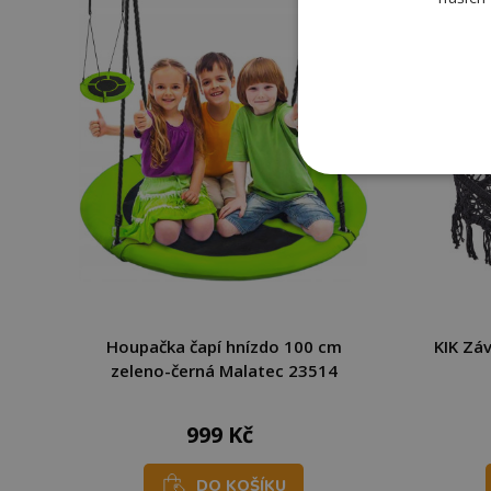
Houpačka čapí hnízdo 100 cm
KIK Zá
zeleno-černá Malatec 23514
999 Kč
DO KOŠÍKU