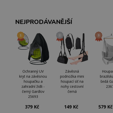
NEJPRODÁVANĚJŠÍ
Ochranný UV
Závěsná
Houpac
kryt na závěsnou
podnožka mini
brazilsk
houpačku a
houpací síť na
šedá Ga
zahradní židli -
nohy cestovní
236
černý Gardlov
černá
25693
379 Kč
149 Kč
579 Kč