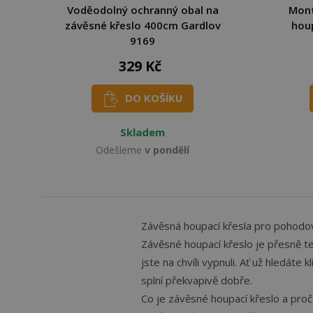
Voděodolný ochranný obal na
Mont
závěsné křeslo 400cm Gardlov
houp
9169
329 Kč
DO KOŠÍKU
Skladem
Odešleme
v pondělí
Závěsná houpací křesla pro pohodov
Závěsné houpací křeslo je přesně ten
jste na chvíli vypnuli. Ať už hledáte
splní překvapivě dobře.
Co je závěsné houpací křeslo a proč 