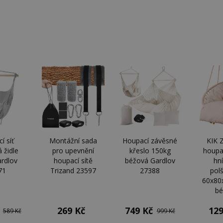
í síť
Montážní sada
Houpací závěsné
KIK 
á židle
pro upevnění
křeslo 150kg
houpa
rdlov
houpací sítě
béžová Gardlov
hn
71
Trizand 23597
27388
pol
60x80
bé
269 Kč
749 Kč
129
589 Kč
999 Kč