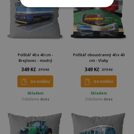
Polštář 40 x 40 cm -
Polštář oboustranný 40 x 40
Brejlovec - modrý
cm - Vlaky
349 Kč
349 Kč
379 Kč
379 Kč
DO KOŠÍKU
DO KOŠÍKU
Skladem
Skladem
Odešleme
dnes
Odešleme
dnes