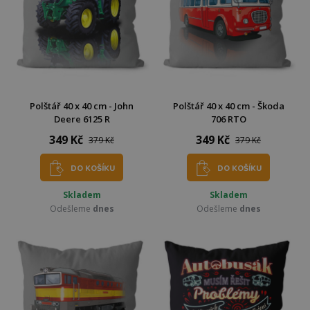
Polštář 40 x 40 cm - John
Polštář 40 x 40 cm - Škoda
Deere 6125 R
706 RTO
349 Kč
349 Kč
379 Kč
379 Kč
DO KOŠÍKU
DO KOŠÍKU
Skladem
Skladem
Odešleme
dnes
Odešleme
dnes