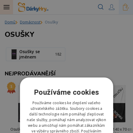
Domů
Domácnost
Osušky
OSUŠKY
Osušky se
182
jménem
NEJPRODÁVANĚJŠÍ
Používáme cookies
Používáme cookies ke zlepšení vašeho
uživatelského zážitku. Soubory cookies a
další technologie nám pomáhají zlepšovat
naše služby, pomáhají nám analyzovat výkon
webu a umožňují nám pomáhat zákazníkům
Osuška 140 x 70 cm
Osuška 140 x 70 cm
Osuška 140 x 70 cm
ve výběru správného zboží. Používáním