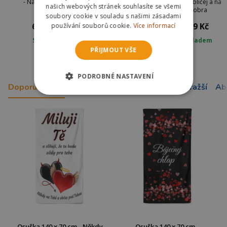
- Na obličej a na
- NEON - Jana
- Na obličej a na
našich webových stránek souhlasíte se všemi
úhoře
bobra
soubory cookie v souladu s našimi zásadami
679 Kč
679 Kč
679 Kč
používání souborů cookie.
Více informací
Skladem
Skladem u dodavatele
Skladem
PŘIJMOUT VŠE
PODROBNÉ NASTAVENÍ
Doporučujeme
Nejnovější
Nejlevnější
Nejdražší
Ab
Osuška 140 x 70 cm - Někdy
Osuška 140 x 70 cm -