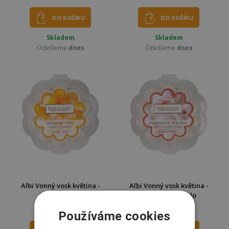
DO KOŠÍKU
DO KOŠÍKU
Skladem
Skladem
Odešleme
dnes
Odešleme
dnes
Albi Vonný vosk květina -
Albi Vonný vosk květina -
Tropické léto
Květinové kouzlo
79 Kč
79 Kč
Používáme cookies