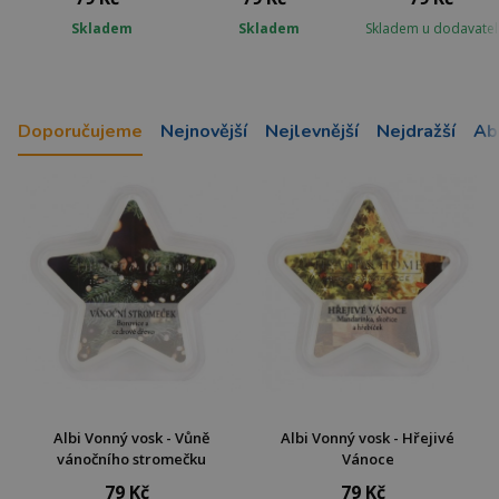
Skladem
Skladem
Skladem u dodavatel
Doporučujeme
Nejnovější
Nejlevnější
Nejdražší
Ab
Albi Vonný vosk - Vůně
Albi Vonný vosk - Hřejivé
vánočního stromečku
Vánoce
79 Kč
79 Kč