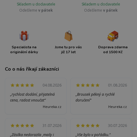
Skladem u dodavatele
Skladem u dodavatele
Odešleme
v pátek
Odešleme
v pátek
Specialista na
Jsme tu pro vás
Doprava zdarma
originální dárky
již 17 let
od 1500 Kč
Co o nás říkají zákazníci
04.08.2026
01.08.2026
„rychlost dodání, přijatelná
„Brousek pěkný a rychlé
cena, radost vnoučat“
doručení“
Heureka.cz
Heureka.cz
31.07.2026
30.07.2026
„Zásilka nedorazila ,maily i
„Vše bylo v pořádku.“