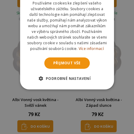
DO KOŠÍKU
DO KOŠÍKU
Používáme cookies ke zlepšení vašeho
uživatelského zážitku. Soubory cookies a
Skladem u dodavatele
Skladem u dodavatele
další technologie nám pomáhají zlepšovat
Odešleme
v pátek
Odešleme
v pátek
naše služby, pomáhají nám analyzovat výkon
webu a umožňují nám pomáhat zákazníkům
ve výběru správného zboží. Používáním
našich webových stránek souhlasíte se všemi
soubory cookie v souladu s našimi zásadami
používání souborů cookie.
Více informací
PŘIJMOUT VŠE
PODROBNÉ NASTAVENÍ
Albi Vonný vosk květina -
Albi Vonný vosk květina -
Svěží vánek
Západ slunce
79 Kč
79 Kč
DO KOŠÍKU
DO KOŠÍKU