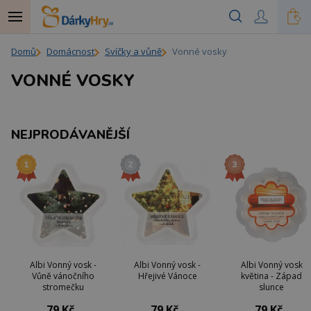
Domů
Domácnost
Svíčky a vůně
Vonné vosky
VONNÉ VOSKY
NEJPRODÁVANĚJŠÍ
Albi Vonný vosk -
Albi Vonný vosk -
Albi Vonný vosk
Vůně vánočního
Hřejivé Vánoce
květina - Západ
stromečku
slunce
79 Kč
79 Kč
79 Kč