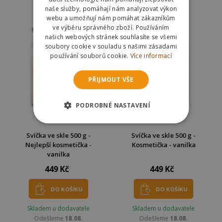
Odešleme
18.08.
Odešleme
18.08.
naše služby, pomáhají nám analyzovat výkon
webu a umožňují nám pomáhat zákazníkům
ve výběru správného zboží. Používáním
našich webových stránek souhlasíte se všemi
soubory cookie v souladu s našimi zásadami
používání souborů cookie.
Více informací
PŘIJMOUT VŠE
PODROBNÉ NASTAVENÍ
Svíčka ve skle 500 g -
Svíčka ve skle 500 g -
Nejlepší kosmetička -
Kosmetička - vanilka
vanilka
449 Kč
449 Kč
DO KOŠÍKU
DO KOŠÍKU
Skladem u dodavatele
Skladem u dodavatele
Odešleme
18.08.
Odešleme
18.08.