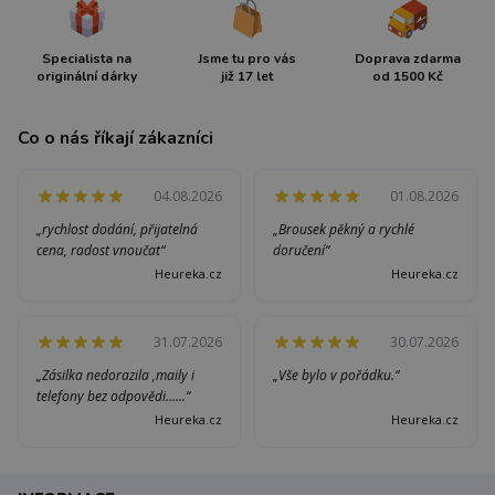
Specialista na
Jsme tu pro vás
Doprava zdarma
originální dárky
již 17 let
od 1500 Kč
Co o nás říkají zákazníci
04.08.2026
01.08.2026
„rychlost dodání, přijatelná
„Brousek pěkný a rychlé
cena, radost vnoučat“
doručení“
Heureka.cz
Heureka.cz
31.07.2026
30.07.2026
„Zásilka nedorazila ,maily i
„Vše bylo v pořádku.“
telefony bez odpovědi......“
Heureka.cz
Heureka.cz