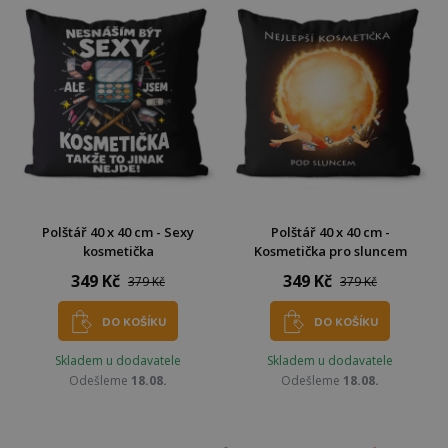
Polštář 40 x 40 cm - Sexy
Polštář 40 x 40 cm -
kosmetička
Kosmetička pro sluncem
349 Kč
349 Kč
379 Kč
379 Kč
DO KOŠÍKU
DO KOŠÍKU
Skladem u dodavatele
Skladem u dodavatele
Odešleme
18.08.
Odešleme
18.08.