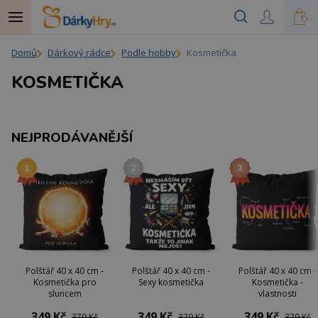
Domů
Dárkový rádce
Podle hobby
Kosmetička
KOSMETIČKA
NEJPRODÁVANĚJŠÍ
Polštář 40 x 40 cm -
Polštář 40 x 40 cm -
Polštář 40 x 40 cm -
Kosmetička pro
Sexy kosmetička
Kosmetička -
sluncem
vlastnosti
349 Kč
349 Kč
349 Kč
379 Kč
379 Kč
379 Kč