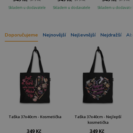
Skladem u dodavatele
Skladem u dodavatele
Skladem u dodavatel
Doporučujeme
Nejnovější
Nejlevnější
Nejdražší
Ab
Taška 37x40cm - Kosmetička
Taška 37x40cm - Nejlepší
kosmetička
349 Kč
349 Kč