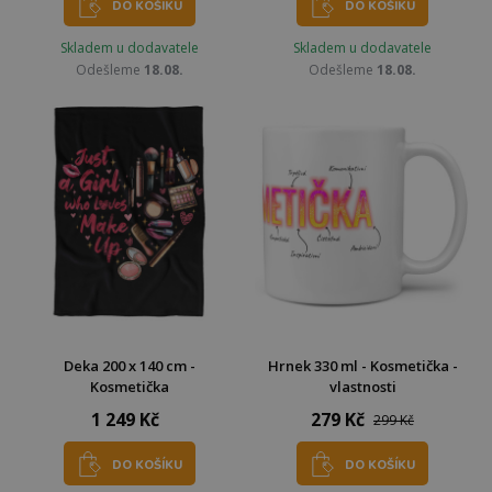
DO KOŠÍKU
DO KOŠÍKU
Skladem u dodavatele
Skladem u dodavatele
Odešleme
18.08.
Odešleme
18.08.
Deka 200 x 140 cm -
Hrnek 330 ml - Kosmetička -
Kosmetička
vlastnosti
1 249 Kč
279 Kč
299 Kč
DO KOŠÍKU
DO KOŠÍKU