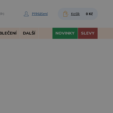
Přihlášení
Košík
0 Kč
6h)
BLEČENÍ
DALŠÍ
NOVINKY
SLEVY