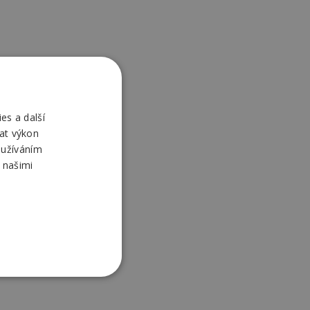
es a další
at výkon
oužíváním
 našimi