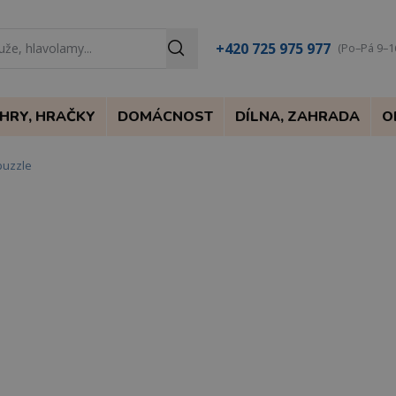
+420 725 975 977
(Po–Pá 9–1
HRY, HRAČKY
DOMÁCNOST
DÍLNA, ZAHRADA
O
puzzle