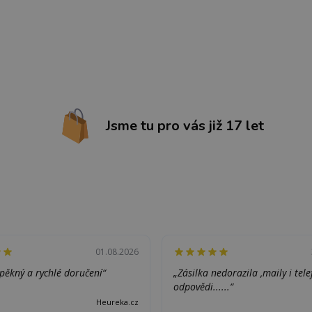
Jsme tu pro vás již 17 let
01.08.2026
pěkný a rychlé doručení“
„Zásilka nedorazila ,maily i tel
odpovědi......“
Heureka.cz