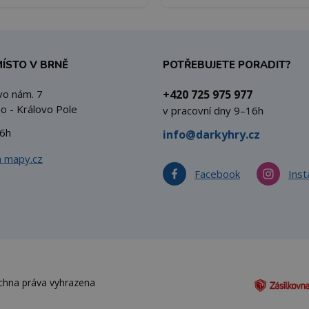
MÍSTO V BRNĚ
POTŘEBUJETE PORADIT?
vo nám. 7
+420 725 975 977
o - Královo Pole
v pracovní dny 9–16h
6h
info@darkyhry.cz
a mapy.cz
Facebook
Ins
echna práva vyhrazena