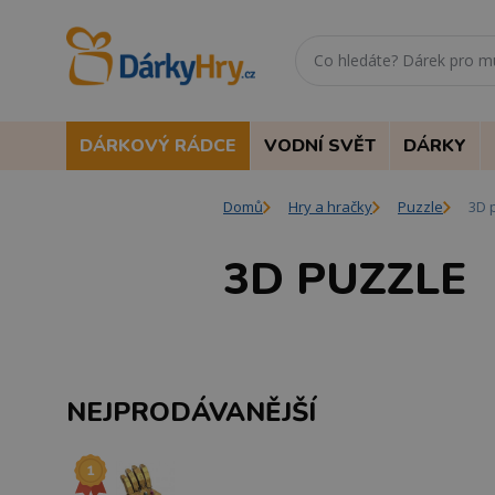
DÁRKOVÝ RÁDCE
VODNÍ SVĚT
DÁRKY
Domů
Hry a hračky
Puzzle
3D 
3D PUZZLE
NEJPRODÁVANĚJŠÍ