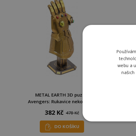
Používáme
technol
webu a u
našich
METAL EARTH 3D puzzle
Avengers: Rukavice nekonečna
382 Kč
478 Kč
DO KOŠÍKU