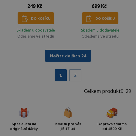
249 Kč
699 Kč
DO KOŠÍKU
DO KOŠÍKU
Skladem u dodavatele
Skladem u dodavatele
Odešleme
ve středu
Odešleme
ve středu
Načíst dalších 24
1
2
Celkem produktů: 29
Specialista na
Jsme tu pro vás
Doprava zdarma
originální dárky
již 17 let
od 1500 Kč