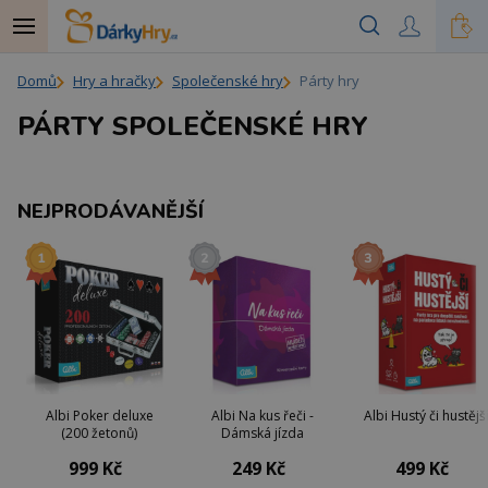
Domů
Hry a hračky
Společenské hry
Párty hry
PÁRTY SPOLEČENSKÉ HRY
NEJPRODÁVANĚJŠÍ
Albi Poker deluxe
Albi Na kus řeči -
Albi Hustý či hustějš
(200 žetonů)
Dámská jízda
999 Kč
249 Kč
499 Kč