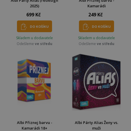
Albi Párty Alias (redesign
Albi Přiznej barvu -
2025)
Kamarádi
699 Kč
249 Kč
DO KOŠÍKU
DO KOŠÍKU
Skladem u dodavatele
Skladem u dodavatele
Odešleme
ve středu
Odešleme
ve středu
Albi Přiznej barvu -
Albi Párty Alias Ženy vs.
Kamarádi 18+
muži