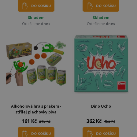
DO KOŠÍKU
DO KOŠÍKU
Skladem
Skladem
Odešleme
dnes
Odešleme
dnes
Alkoholová hra s prakem -
Dino Ucho
střílej plechovky piva
161 Kč
362 Kč
215 Kč
453 Kč
DO KOŠÍKU
DO KOŠÍKU