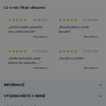
Co o nás říkají zákazníci
04.08.2026
01.08.2026
„rychlost dodání, přijatelná
„Brousek pěkný a rychlé
cena, radost vnoučat“
doručení“
Heureka.cz
Heureka.cz
31.07.2026
30.07.2026
„Zásilka nedorazila ,maily i
„Vše bylo v pořádku.“
telefony bez odpovědi......“
Heureka.cz
Heureka.cz
INFORMACE
VÝDEJNÍ MÍSTO V BRNĚ