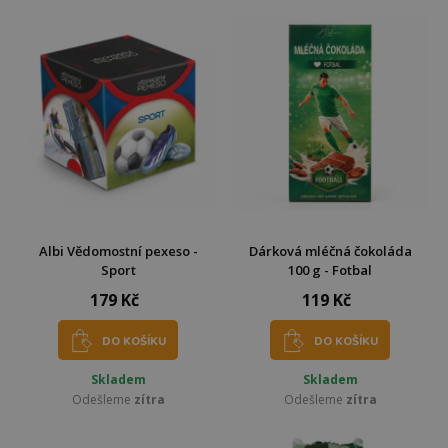
Albi Vědomostní pexeso -
Dárková mléčná čokoláda
Sport
100 g - Fotbal
179 Kč
119 Kč
DO KOŠÍKU
DO KOŠÍKU
Skladem
Skladem
Odešleme
zítra
Odešleme
zítra