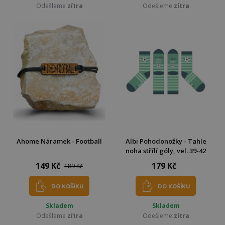
Odešleme
zítra
Odešleme
zítra
Ahome Náramek - Football
Albi Pohodonožky - Tahle
noha střílí góly, vel. 39-42
149 Kč
179 Kč
189 Kč
DO KOŠÍKU
DO KOŠÍKU
Skladem
Skladem
Odešleme
zítra
Odešleme
zítra