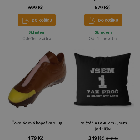
699 Kč
679 Kč
DO KOŠÍKU
DO KOŠÍKU
Skladem
Skladem
Odešleme
zítra
Odešleme
zítra
Čokoládová kopačka 130g
Polštář 40 x 40 cm - Jsem
jednička
179 Kč
349 Kč
379 Kč