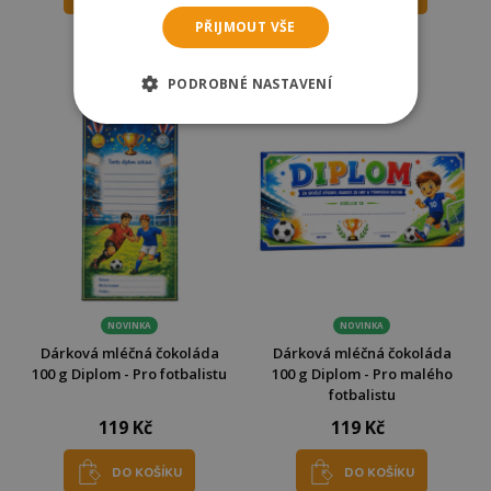
PŘIJMOUT VŠE
Skladem
Skladem
Odešleme
zítra
Odešleme
zítra
PODROBNÉ NASTAVENÍ
NOVINKA
NOVINKA
Dárková mléčná čokoláda
Dárková mléčná čokoláda
100 g Diplom - Pro fotbalistu
100 g Diplom - Pro malého
fotbalistu
119 Kč
119 Kč
DO KOŠÍKU
DO KOŠÍKU