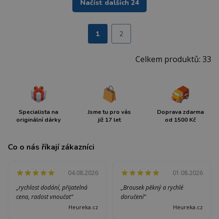
Načíst dalších 24
1
2
Celkem produktů: 33
Specialista na
Jsme tu pro vás
Doprava zdarma
originální dárky
již 17 let
od 1500 Kč
Co o nás říkají zákazníci
04.08.2026
01.08.2026
„rychlost dodání, přijatelná
„Brousek pěkný a rychlé
cena, radost vnoučat“
doručení“
Heureka.cz
Heureka.cz