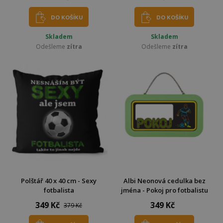
DO KOŠÍKU
DO KOŠÍKU
Skladem
Skladem
Odešleme
zítra
Odešleme
zítra
Polštář 40 x 40 cm - Sexy
Albi Neonová cedulka bez
fotbalista
jména - Pokoj pro fotbalistu
349 Kč
349 Kč
379 Kč