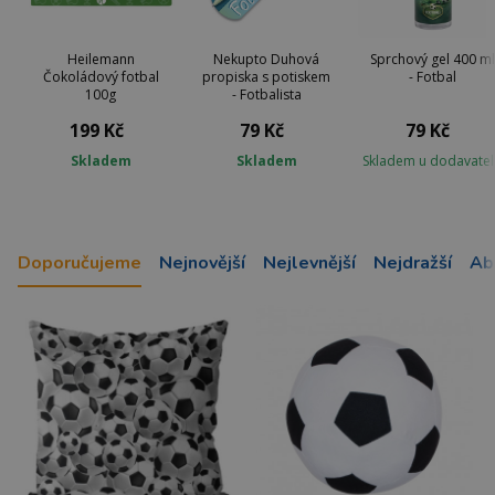
Heilemann
Nekupto Duhová
Sprchový gel 400 ml
Čokoládový fotbal
propiska s potiskem
- Fotbal
100g
- Fotbalista
199 Kč
79 Kč
79 Kč
Skladem
Skladem
Skladem u dodavatel
Doporučujeme
Nejnovější
Nejlevnější
Nejdražší
Ab