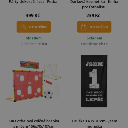
Párty dekorační set - Fotbal
Dárková kosmetika - Kniha
pro fotbalistu
399 Kč
239 Kč
DO KOŠÍKU
DO KOŠÍKU
Skladem
Skladem
Odešleme
zítra
Odešleme
zítra
KIK Fotbalová cvičná branka
Osuška 140 x 70 cm - Jsem
s míčem 156x70x107cm
jednička