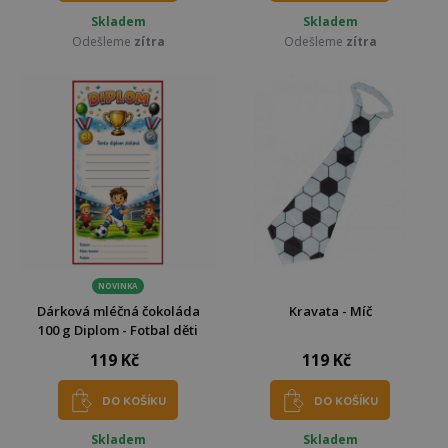
Skladem
Skladem
Odešleme
zítra
Odešleme
zítra
NOVINKA
Dárková mléčná čokoláda
Kravata - Míč
100 g Diplom - Fotbal děti
119 Kč
119 Kč
DO KOŠÍKU
DO KOŠÍKU
Skladem
Skladem