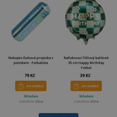
Nekupto Duhová propiska s
Nafukovací fóliový balónek
potiskem - Fotbalista
35 cm Happy Birthday
Fotbal
79 Kč
39 Kč
DO KOŠÍKU
DO KOŠÍKU
Skladem
Skladem
Odešleme
zítra
Odešleme
zítra