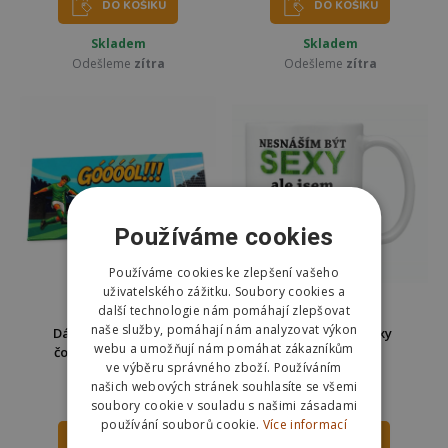
DO KOŠÍKU
DO KOŠÍKU
Skladem
Skladem
Odešleme
zítra
Odešleme
zítra
Používáme cookies
Používáme cookies ke zlepšení vašeho
uživatelského zážitku. Soubory cookies a
další technologie nám pomáhají zlepšovat
naše služby, pomáhají nám analyzovat výkon
Dárková interaktivní
Hrnek 330 ml - Sexy
webu a umožňují nám pomáhat zákazníkům
čokoláda 100 g - Žiju
fotbalista
ve výběru správného zboží. Používáním
fotbalem
našich webových stránek souhlasíte se všemi
139 Kč
279 Kč
299 Kč
soubory cookie v souladu s našimi zásadami
používání souborů cookie.
Více informací
DO KOŠÍKU
DO KOŠÍKU