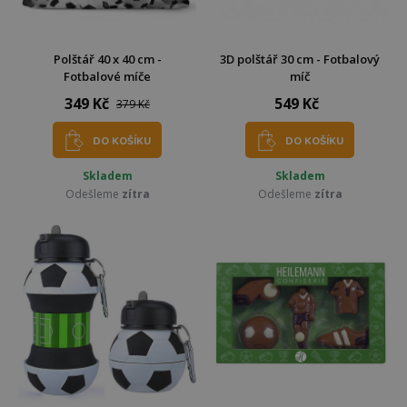
Polštář 40 x 40 cm -
3D polštář 30 cm - Fotbalový
Fotbalové míče
míč
349 Kč
549 Kč
379 Kč
DO KOŠÍKU
DO KOŠÍKU
Skladem
Skladem
Odešleme
zítra
Odešleme
zítra