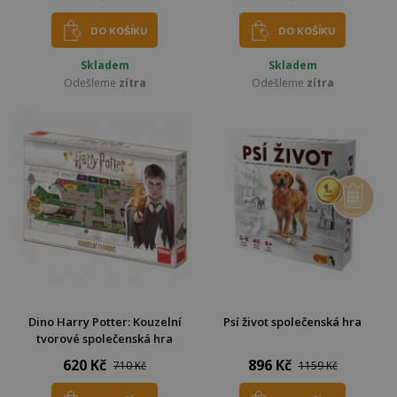
DO KOŠÍKU
DO KOŠÍKU
Skladem
Skladem
Odešleme
zítra
Odešleme
zítra
Dino Harry Potter: Kouzelní
Psí život společenská hra
tvorové společenská hra
620 Kč
896 Kč
710 Kč
1159 Kč