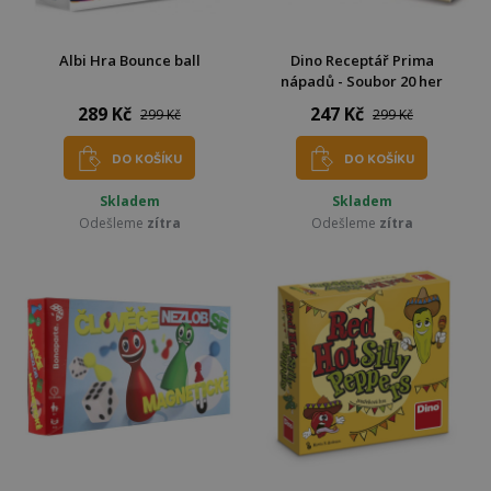
Albi Hra Bounce ball
Dino Receptář Prima
nápadů - Soubor 20 her
289 Kč
247 Kč
299 Kč
299 Kč
DO KOŠÍKU
DO KOŠÍKU
Skladem
Skladem
Odešleme
zítra
Odešleme
zítra