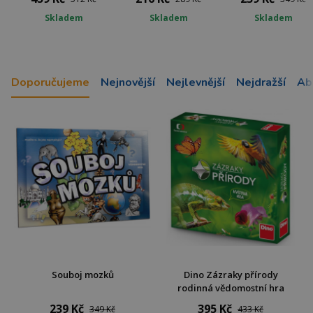
Skladem
Skladem
Skladem
Doporučujeme
Nejnovější
Nejlevnější
Nejdražší
Ab
Souboj mozků
Dino Zázraky přírody
rodinná vědomostní hra
239 Kč
395 Kč
349 Kč
433 Kč