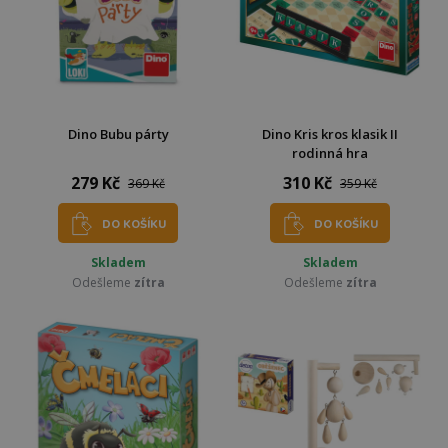
Dino Bubu párty
Dino Kris kros klasik II
rodinná hra
279 Kč
310 Kč
369 Kč
359 Kč
DO KOŠÍKU
DO KOŠÍKU
Skladem
Skladem
Odešleme
zítra
Odešleme
zítra