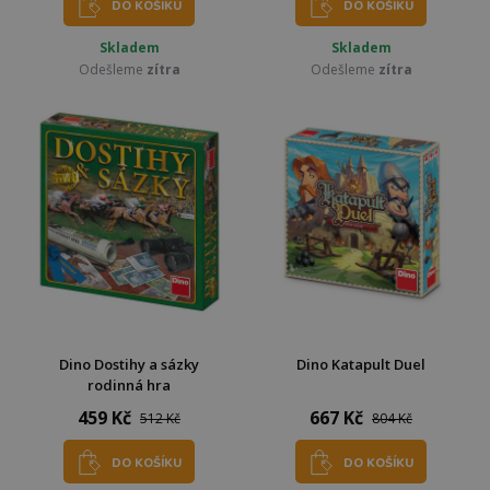
DO KOŠÍKU
DO KOŠÍKU
Skladem
Skladem
Odešleme
zítra
Odešleme
zítra
Dino Dostihy a sázky
Dino Katapult Duel
rodinná hra
459 Kč
667 Kč
512 Kč
804 Kč
DO KOŠÍKU
DO KOŠÍKU