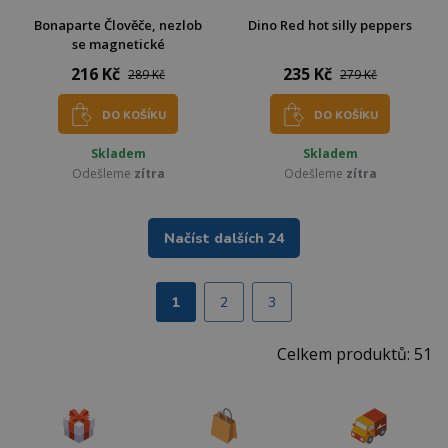
Bonaparte Člověče, nezlob
Dino Red hot silly peppers
se magnetické
216 Kč
235 Kč
289 Kč
279 Kč
DO KOŠÍKU
DO KOŠÍKU
Skladem
Skladem
Odešleme
zítra
Odešleme
zítra
Načíst dalších 24
1
2
3
Celkem produktů: 51