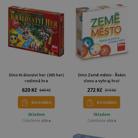
Dino Království her (365 her)
Dino Země město - Řekni
rodinná hra
slovo a vyhraj hru!
620 Kč
272 Kč
649 Kč
319 Kč
DO KOŠÍKU
DO KOŠÍKU
Skladem
Skladem
Odešleme
zítra
Odešleme
zítra