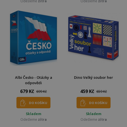
Odešleme
zítra
Odešleme
zítra
Albi Česko - Otázky a
Dino Velký soubor her
odpovědi
679 Kč
459 Kč
699 Kč
659 Kč
DO KOŠÍKU
DO KOŠÍKU
Skladem
Skladem
Odešleme
zítra
Odešleme
zítra