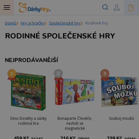
Domů
Hry a hračky
Společenské hry
Rodinné hry
RODINNÉ SPOLEČENSKÉ HRY
NEJPRODÁVANĚJŠÍ
Dino Dostihy a sázky
Bonaparte Člověče,
Souboj mozků
rodinná hra
nezlob se
magnetické
459 Kč
216 Kč
239 Kč
512 Kč
289 Kč
349 Kč