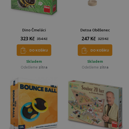
Dino Čmeláci
Detoa Oběšenec
323 Kč
247 Kč
354 Kč
329 Kč
DO KOŠÍKU
DO KOŠÍKU
Skladem
Skladem
Odešleme
zítra
Odešleme
zítra