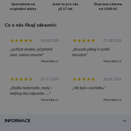
Specialista na
Jsme tu pro vás
Doprava zdarma
originální dárky
již 17 let
od 1500 Kč
Co o nás říkají zákazníci
04.08.2026
01.08.2026
„rychlost dodání, přijatelná
„Brousek pěkný a rychlé
cena, radost vnoučat“
doručení“
Heureka.cz
Heureka.cz
31.07.2026
30.07.2026
„Zásilka nedorazila ,maily i
„Vše bylo v pořádku.“
telefony bez odpovědi......“
Heureka.cz
Heureka.cz
INFORMACE