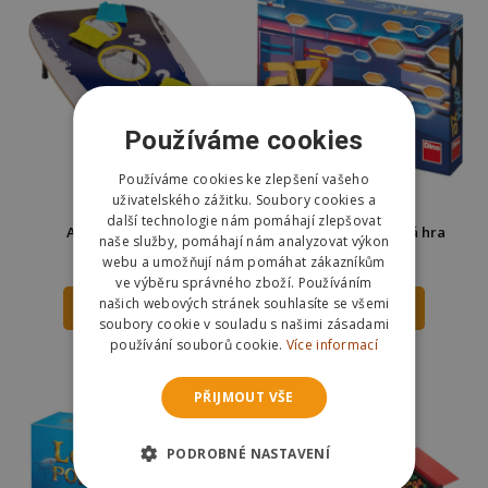
Používáme cookies
Používáme cookies ke zlepšení vašeho
uživatelského zážitku. Soubory cookies a
další technologie nám pomáhají zlepšovat
Albi Hra Bean bag
Dino AZ kvíz rodinná hra
naše služby, pomáhají nám analyzovat výkon
webu a umožňují nám pomáhat zákazníkům
589 Kč
372 Kč
599 Kč
469 Kč
ve výběru správného zboží. Používáním
našich webových stránek souhlasíte se všemi
DO KOŠÍKU
DO KOŠÍKU
soubory cookie v souladu s našimi zásadami
používání souborů cookie.
Více informací
Skladem
Skladem
Odešleme
zítra
Odešleme
zítra
PŘIJMOUT VŠE
PODROBNÉ NASTAVENÍ