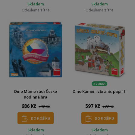
Skladem
Skladem
Odešleme
zítra
Odešleme
zítra
NOVINKA
Dino Máme rádi Česko
Dino Kámen, zbraně, papír II
Rodinná hra
686 Kč
597 Kč
749 Kč
699 Kč
DO KOŠÍKU
DO KOŠÍKU
Skladem
Skladem