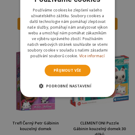
2x20 dílků
Používáme cookies ke zlepšení vašeho
128 Kč
138 Kč
139 Kč
uživatelského zážitku. Soubory cookies a
další technologie nám pomáhají zlepšovat
DO KOŠÍKU
DO KOŠÍKU
naše služby, pomáhají nám analyzovat výkon
webu a umožňují nám pomáhat zákazníkům
Skladem
Skladem
ve výběru správného zboží. Používáním
Odešleme
zítra
Odešleme
zítra
našich webových stránek souhlasíte se všemi
soubory cookie v souladu s našimi zásadami
používání souborů cookie.
Více informací
PŘIJMOUT VŠE
PODROBNÉ NASTAVENÍ
Trefl Černý Petr Gábinin
CLEMENTONI Puzzle
kouzelný domek
Gábinin kouzelný domek 30
dílků