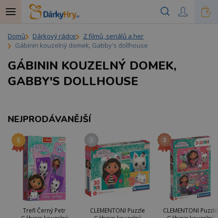
Domů
Dárkový rádce
Z filmů, seriálů a her
Gábinin kouzelný domek, Gabby's dollhouse
GÁBININ KOUZELNÝ DOMEK,
GABBY'S DOLLHOUSE
NEJPRODÁVANĚJŠÍ
Trefl Černý Petr
CLEMENTONI Puzzle
CLEMENTONI Puzzle