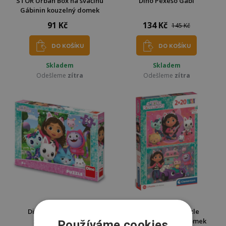
STOR Urban Box na svačinu
Dino Pexeso Gábi
Gábinin kouzelný domek
91 Kč
134 Kč
145 Kč
DO KOŠÍKU
DO KOŠÍKU
Skladem
Skladem
Odešleme
zítra
Odešleme
zítra
Dino Puzzle Gábi na
CLEMENTONI Puzzle
záhradě 24 dílků
Gábinin kouzelný domek
Používáme cookies