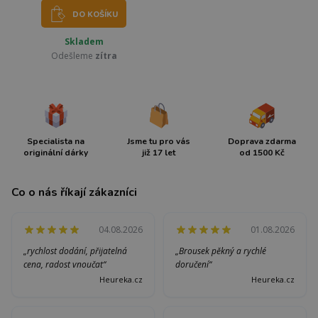
DO KOŠÍKU
Skladem
Odešleme
zítra
Specialista na
Jsme tu pro vás
Doprava zdarma
originální dárky
již 17 let
od 1500 Kč
Co o nás říkají zákazníci
04.08.2026
01.08.2026
„rychlost dodání, přijatelná
„Brousek pěkný a rychlé
cena, radost vnoučat“
doručení“
Heureka.cz
Heureka.cz