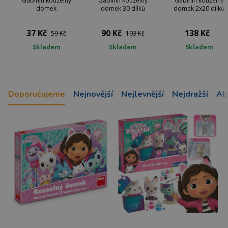
Gábinin kouzelný
Gábinin kouzelný
Gábinin kouzelný
domek
domek 30 dílků
domek 2x20 dílků
37 Kč
90 Kč
138 Kč
59 Kč
103 Kč
Skladem
Skladem
Skladem
Doporučujeme
Nejnovější
Nejlevnější
Nejdražší
Ab