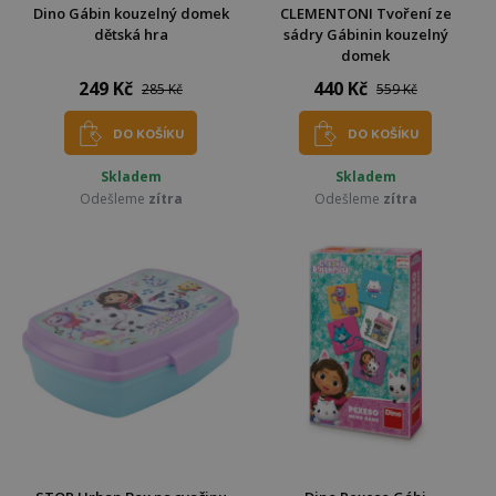
Dino Gábin kouzelný domek
CLEMENTONI Tvoření ze
dětská hra
sádry Gábinin kouzelný
domek
249 Kč
440 Kč
285 Kč
559 Kč
DO KOŠÍKU
DO KOŠÍKU
Skladem
Skladem
Odešleme
zítra
Odešleme
zítra