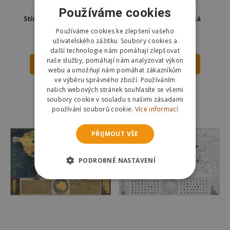
Používáme cookies
Stírací mapa CityBreak
Stírací mapa Česká
speciál
republika
Používáme cookies ke zlepšení vašeho
uživatelského zážitku. Soubory cookies a
179 Kč
295 Kč
239 Kč
420 Kč
další technologie nám pomáhají zlepšovat
naše služby, pomáhají nám analyzovat výkon
DO KOŠÍKU
DO KOŠÍKU
webu a umožňují nám pomáhat zákazníkům
ve výběru správného zboží. Používáním
Skladem
Skladem
našich webových stránek souhlasíte se všemi
Odešleme
dnes
Odešleme
dnes
soubory cookie v souladu s našimi zásadami
používání souborů cookie.
Více informací
PŘIJMOUT VŠE
PODROBNÉ NASTAVENÍ