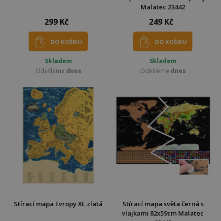
Malatec 23442
299 Kč
249 Kč
DO KOŠÍKU
DO KOŠÍKU
Skladem
Skladem
Odešleme
dnes
Odešleme
dnes
Stírací mapa Evropy XL zlatá
Stírací mapa světa černá s
vlajkami 82x59cm Malatec