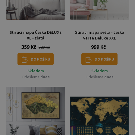
Stírací mapa Česka DELUXE
Stírací mapa světa - česká
XL - zlatá
verze Deluxe XXL
359 Kč
999 Kč
529 Kč
DO KOŠÍKU
DO KOŠÍKU
Skladem
Skladem
Odešleme
dnes
Odešleme
dnes