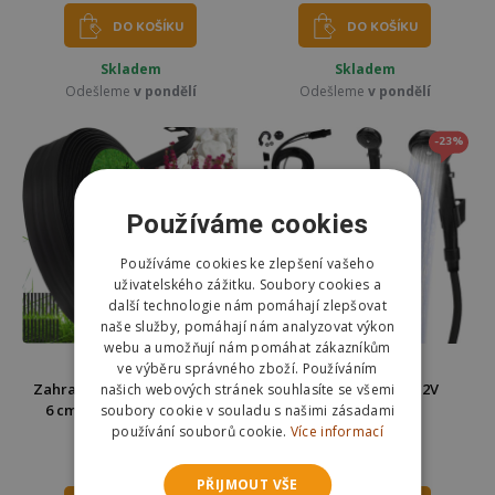
DO KOŠÍKU
DO KOŠÍKU
Skladem
Skladem
Odešleme
v pondělí
Odešleme
v pondělí
-23%
Používáme cookies
Používáme cookies ke zlepšení vašeho
uživatelského zážitku. Soubory cookies a
další technologie nám pomáhají zlepšovat
naše služby, pomáhají nám analyzovat výkon
webu a umožňují nám pomáhat zákazníkům
AKČNÍ NABÍDKA
ve výběru správného zboží. Používáním
Zahradní plastový obrubník
Sprcha přenosná 12V
našich webových stránek souhlasíte se všemi
6 cm černý 10 m Gardlov
soubory cookie v souladu s našimi zásadami
24562
používání souborů cookie.
Více informací
389 Kč
453 Kč
587 Kč
PŘIJMOUT VŠE