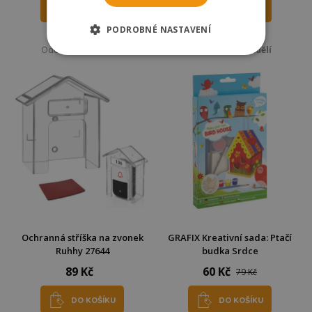
DO KOŠÍKU
DO KOŠÍKU
PODROBNÉ NASTAVENÍ
Skladem
Skladem
Odešleme
v pondělí
Odešleme
v pondělí
Ochranná stříška na zvonek
GRAFIX Kreativní sada: Ptačí
Ruhhy 27644
budka Srdce
89 Kč
60 Kč
79 Kč
DO KOŠÍKU
DO KOŠÍKU