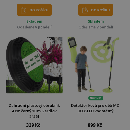
DO KOŠÍKU
DO KOŠÍKU
Skladem
Skladem
Odešleme
v pondělí
Odešleme
v pondělí
NOVINKA
Zahradní plastový obrubník
Detektor kovů pro děti MD-
4 cm černý 10 m Gardlov
3006 LED vodotěsný
24561
329 Kč
899 Kč