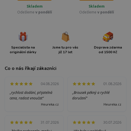
Skladem
Skladem
Odešleme
v pondělí
Odešleme
v pondělí
Specialista na
Jsme tu pro vás
Doprava zdarma
originální dárky
již 17 let
od 1500 Kč
Co o nás říkají zákazníci
04.08.2026
01.08.2026
„rychlost dodání, přijatelná
„Brousek pěkný a rychlé
cena, radost vnoučat“
doručení“
Heureka.cz
Heureka.cz
31.07.2026
30.07.2026