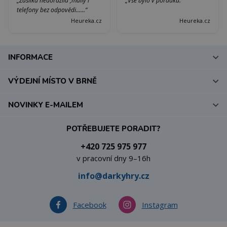
„Zásilka nedorazila ,maily i
„Vše bylo v pořádku.“
telefony bez odpovědi......“
Heureka.cz
Heureka.cz
INFORMACE
VÝDEJNÍ MÍSTO V BRNĚ
NOVINKY E-MAILEM
POTŘEBUJETE PORADIT?
+420 725 975 977
v pracovní dny 9–16h
info@darkyhry.cz
Facebook
Instagram