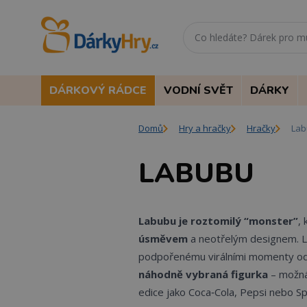
DÁRKOVÝ RÁDCE
VODNÍ SVĚT
DÁRKY
Domů
Hry a hračky
Hračky
Lab
LABUBU
Labubu je roztomilý “monster”
,
úsměvem
a neotřelým designem. La
podpořenému virálními momenty od i
náhodně vybraná figurka
– možná 
edice jako Coca‑Cola, Pepsi nebo Sp