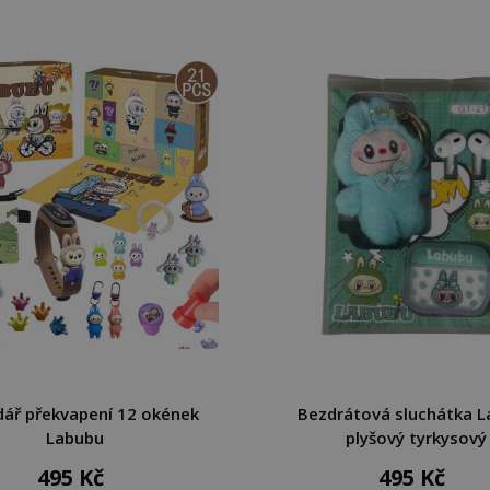
dář překvapení 12 okének
Bezdrátová sluchátka 
Labubu
plyšový tyrkysový
495 Kč
495 Kč