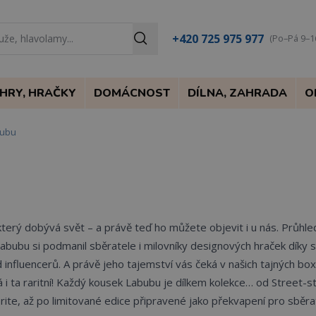
+420 725 975 977
(Po–Pá 9–1
HRY, HRAČKY
DOMÁCNOST
DÍLNA, ZAHRADA
O
ubu
 který dobývá svět – a právě teď ho můžete objevit i u nás. Průhl
bubu si podmanil sběratele i milovníky designových hraček díky 
nfluencerů. A právě jeho tajemství vás čeká v našich tajných box
i ta raritní! Každý kousek Labubu je dílkem kolekce… od Street-st
rite, až po limitované edice připravené jako překvapení pro sběra