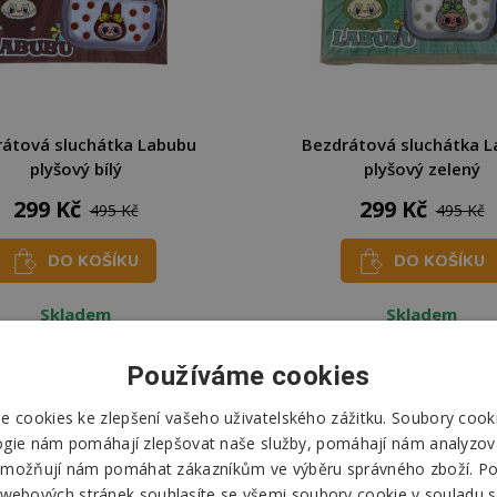
átová sluchátka Labubu
Bezdrátová sluchátka 
plyšový bílý
plyšový zelený
299 Kč
299 Kč
495 Kč
495 Kč
DO KOŠÍKU
DO KOŠÍKU
Skladem
Skladem
Odešleme
zítra
Odešleme
zítra
Používáme cookies
 cookies ke zlepšení vašeho uživatelského zážitku. Soubory cooki
ogie nám pomáhají zlepšovat naše služby, pomáhají nám analyzov
možňují nám pomáhat zákazníkům ve výběru správného zboží. P
 webových stránek souhlasíte se všemi soubory cookie v souladu s