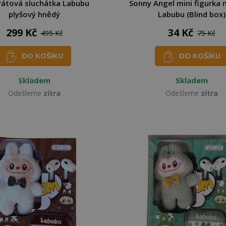
átová sluchátka Labubu
Sonny Angel mini figurka 
plyšový hnědý
Labubu (Blind box)
299 Kč
34 Kč
495 Kč
75 Kč
DO KOŠÍKU
DO KOŠÍKU
Skladem
Skladem
Odešleme
zítra
Odešleme
zítra