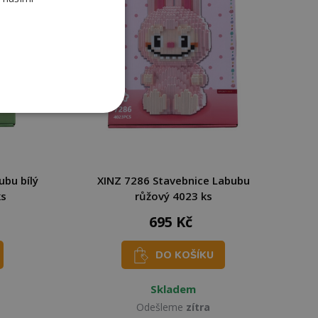
ubu bílý
XINZ 7286 Stavebnice Labubu
ks
růžový 4023 ks
695 Kč
DO KOŠÍKU
Skladem
Odešleme
zítra