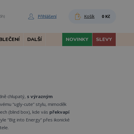
Přihlášení
Košík
0 Kč
6h)
BLEČENÍ
DALŠÍ
NOVINKY
SLEVY
edně chlupatý,
s výrazným
svému “ugly‑cute” stylu, mimoděk
ech (blind box), kde vás
překvapí
yle “Big into Energy” přes ikonické
tele.