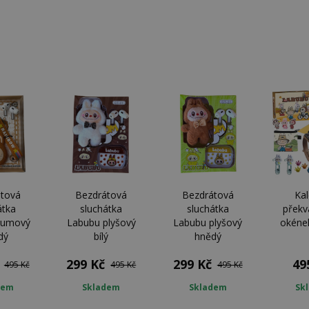
tová
Bezdrátová
Bezdrátová
Ka
átka
sluchátka
sluchátka
překv
gumový
Labubu plyšový
Labubu plyšový
okéne
dý
bílý
hnědý
299 Kč
299 Kč
49
495 Kč
495 Kč
495 Kč
dem
Skladem
Skladem
Sk