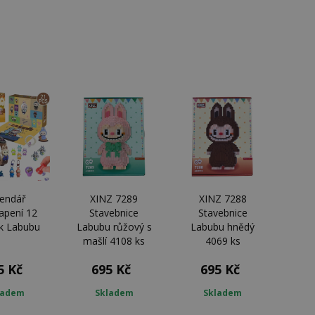
lendář
XINZ 7289
XINZ 7288
apení 12
Stavebnice
Stavebnice
k Labubu
Labubu růžový s
Labubu hnědý
mašlí 4108 ks
4069 ks
5 Kč
695 Kč
695 Kč
ladem
Skladem
Skladem