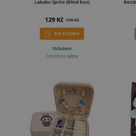
Labubu Sprite (Blind box)
Bezdr
129 Kč
198 Kč
DO KOŠÍKU
Skladem
Odešleme
zítra