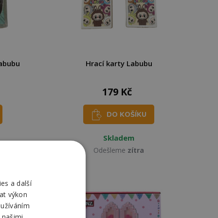
Labubu
Hrací karty Labubu
179 Kč
DO KOŠÍKU
Skladem
Odešleme
zítra
es a další
at výkon
oužíváním
 našimi