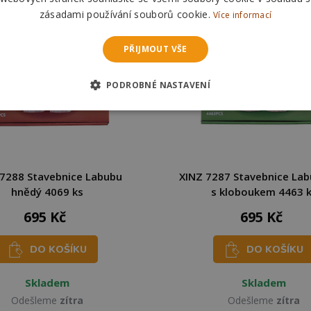
zásadami používání souborů cookie.
Více informací
PŘIJMOUT VŠE
PODROBNÉ NASTAVENÍ
 7288 Stavebnice Labubu
XINZ 7287 Stavebnice Lab
hnědý 4069 ks
s kloboukem 4463 
695 Kč
695 Kč
DO KOŠÍKU
DO KOŠÍKU
Skladem
Skladem
Odešleme
zítra
Odešleme
zítra