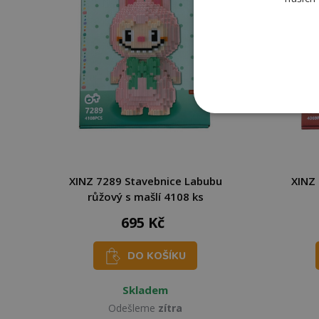
XINZ 7289 Stavebnice Labubu
XINZ
růžový s mašlí 4108 ks
695 Kč
DO KOŠÍKU
Skladem
Odešleme
zítra