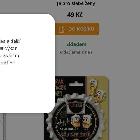
je pro slabé ženy
49 Kč
DO KOŠÍKU
es a další
Skladem
at výkon
Odešleme
dnes
oužíváním
 našimi
-25%