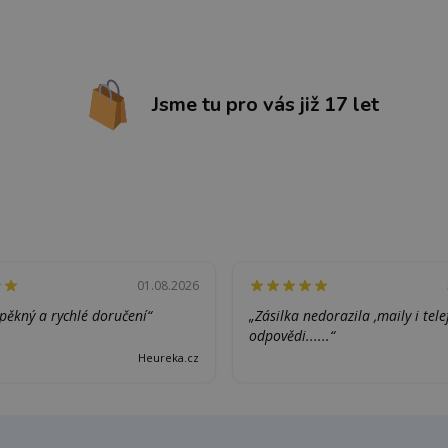
Jsme tu pro vás již 17 let
01.08.2026
pěkný a rychlé doručení“
„Zásilka nedorazila ,maily i tel
odpovědi......“
Heureka.cz