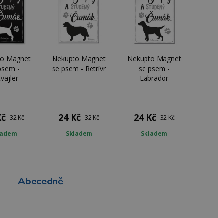
o Magnet
Nekupto Magnet
Nekupto Magnet
psem -
se psem - Retrívr
se psem -
vajler
Labrador
Kč
24 Kč
24 Kč
32 Kč
32 Kč
32 Kč
ladem
Skladem
Skladem
Abecedně