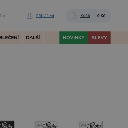
Přihlášení
Košík
0 Kč
6h)
BLEČENÍ
DALŠÍ
NOVINKY
SLEVY