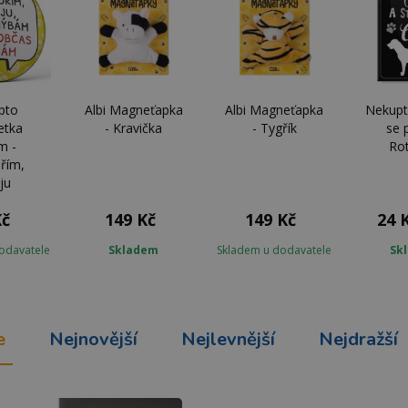
pto
Albi Magneťapka
Albi Magneťapka
Nekupt
etka
- Kravička
- Tygřík
se 
m -
Rot
řím,
ju
Kč
149 Kč
149 Kč
24 
odavatele
Skladem
Skladem u dodavatele
Sk
e
Nejnovější
Nejlevnější
Nejdražší