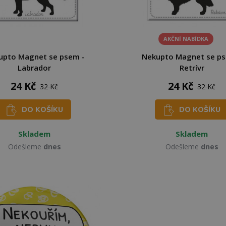
AKČNÍ NABÍDKA
upto Magnet se psem -
Nekupto Magnet se ps
Labrador
Retrívr
24 Kč
24 Kč
32 Kč
32 Kč
DO KOŠÍKU
DO KOŠÍKU
Skladem
Skladem
Odešleme
dnes
Odešleme
dnes