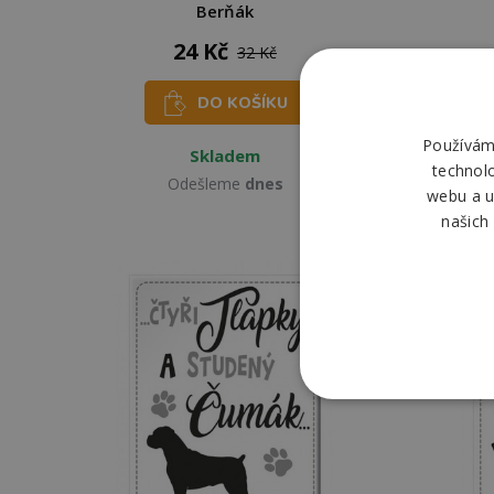
Berňák
24 Kč
32 Kč
DO KOŠÍKU
Používáme
Skladem
technol
Odešleme
dnes
webu a u
našich