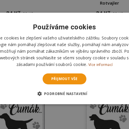
Rotvajler
24 Kč
24 Kč
32 Kč
32 Kč
Používáme cookies
DO KOŠÍKU
DO KOŠÍKU
 cookies ke zlepšení vašeho uživatelského zážitku. Soubory cooki
Skladem
Skladem
ogie nám pomáhají zlepšovat naše služby, pomáhají nám analyzov
Odešleme
dnes
Odešleme
dnes
možňují nám pomáhat zákazníkům ve výběru správného zboží. P
 webových stránek souhlasíte se všemi soubory cookie v souladu s
zásadami používání souborů cookie.
Více informací
PŘIJMOUT VŠE
PODROBNÉ NASTAVENÍ