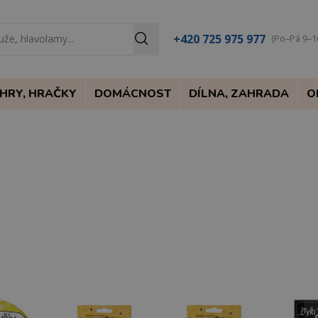
+420 725 975 977
(Po–Pá 9–1
HRY, HRAČKY
DOMÁCNOST
DÍLNA, ZAHRADA
O