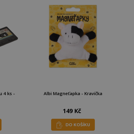
 4 ks -
Albi Magneťapka - Kravička
149 Kč
DO KOŠÍKU