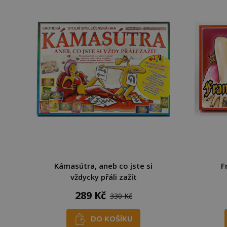
Kámasútra, aneb co jste si
F
vždycky přáli zažít
289 Kč
330 Kč
DO KOŠÍKU