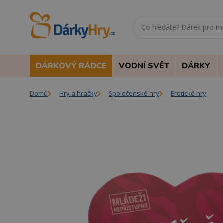
DÁRKOVÝ RÁDCE
VODNÍ SVĚT
DÁRKY
Domů
Hry a hračky
Společenské hry
Erotické hry