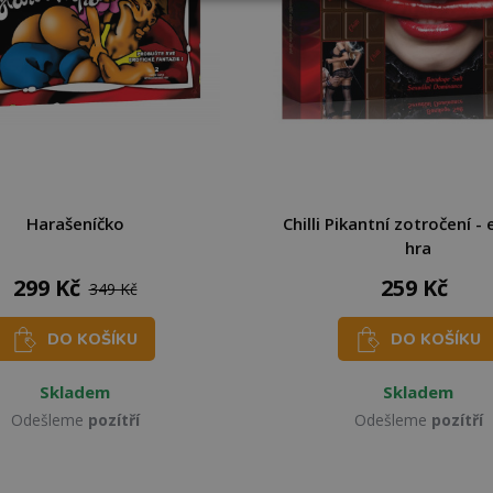
Harašeníčko
Chilli Pikantní zotročení -
hra
299 Kč
259 Kč
349 Kč
DO KOŠÍKU
DO KOŠÍKU
Skladem
Skladem
Odešleme
pozítří
Odešleme
pozítří