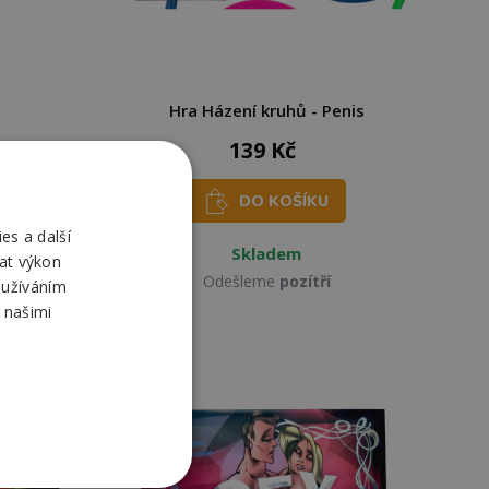
Hra Házení kruhů - Penis
139 Kč
DO KOŠÍKU
es a další
Skladem
at výkon
Odešleme
pozítří
oužíváním
 našimi