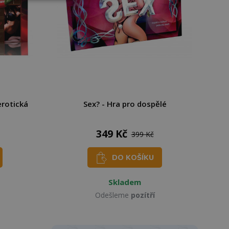
 erotická
Sex? - Hra pro dospělé
349 Kč
399 Kč
DO KOŠÍKU
Skladem
Odešleme
pozítří