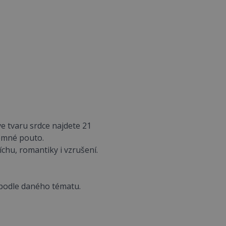
ve tvaru srdce najdete 21
emné pouto.
hu, romantiky i vzrušení.
ší podle daného tématu.