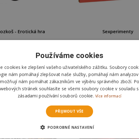
ozkoš - Erotická hra
Sexperimenty
365 Kč
299 Kč
349 Kč
Používáme cookies
DO KOŠÍKU
DO KOŠÍKU
 cookies ke zlepšení vašeho uživatelského zážitku. Soubory cooki
Skladem
Skladem
ogie nám pomáhají zlepšovat naše služby, pomáhají nám analyzov
Odešleme
pozítří
Odešleme
pozítří
možňují nám pomáhat zákazníkům ve výběru správného zboží. P
 webových stránek souhlasíte se všemi soubory cookie v souladu s
zásadami používání souborů cookie.
Více informací
PŘIJMOUT VŠE
PODROBNÉ NASTAVENÍ