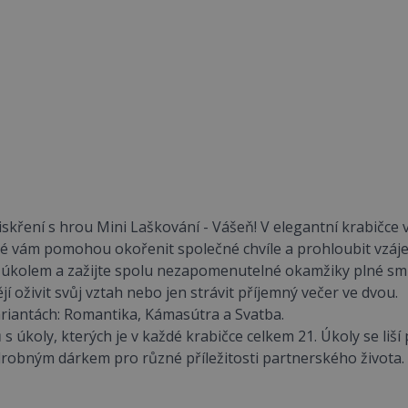
skření s hrou Mini Laškování - Vášeň! V elegantní krabičce 
ré vám pomohou okořenit společné chvíle a prohloubit vzáj
kolem a zažijte spolu nezapomenutelné okamžiky plné smíc
ějí oživit svůj vztah nebo jen strávit příjemný večer ve dvou.
variantách: Romantika, Kámasútra a Svatba.
ů s úkoly, kterých je v každé krabičce celkem 21. Úkoly se li
drobným dárkem pro různé příležitosti partnerského života.