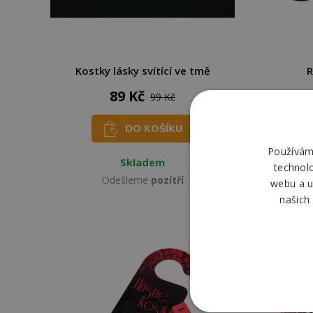
Kostky lásky svítící ve tmě
R
89 Kč
99 Kč
DO KOŠÍKU
Používáme
Skladem
technol
Odešleme
pozítří
webu a u
našich