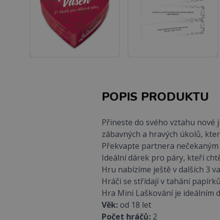
POPIS PRODUKTU
Přineste do svého vztahu nové ji
zábavných a hravých úkolů, kte
Překvapte partnera nečekaným ú
Ideální dárek pro páry, kteří cht
Hru nabízíme ještě v dalších 3 
Hráči se střídají v tahání papírk
Hra Mini Laškování je ideálním 
Věk:
od 18 let
Počet hráčů:
2