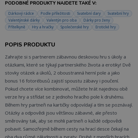
PODOBNÉ PRODUKTY NAJDETE TAKÉ V:
Dárkový rádce
Podle příležitosti
Svatební dary
Svatební hry
Valentýnské dárky
Valentýn pro oba
Dárky pro ženy
Přítelkyně
Hry a hračky
Společenské hry
Erotické hry
POPIS PRODUKTU
Zahrajte si s partnerem zábavnou deskovou hru s úkoly a
otázkami, které se týkají partnerského života a erotiky! Dvě
stovky otázek a úkolů, 2 oboustranná herní pole a jako
bonus 16 fotorébusů zajistí spoustu zábavy i poučení.
Pokud chcete více kombinovat, můžete hrát najednou obě
verze hry a střídat se z jednoho hracího pole k druhému.
Během hry partneři na kartičky odpovídají a tím se poznávají.
Otázky a odpovědi jsou většinou zábavné, ale přesto
směrovány tak, aby se mohli partneři o každé odpovědi
pobavit. Samozřejmě během cesty na hrací desce čekají na
oba dva různé záludnosti a zvraty. Druhé z menších hracích