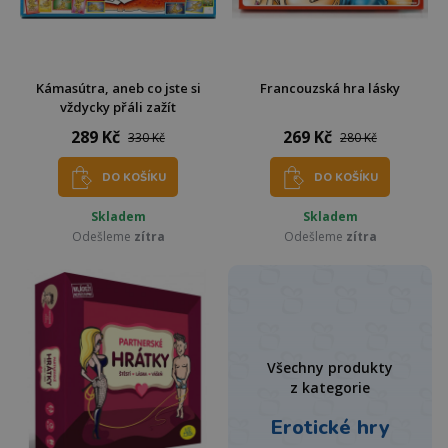
Kámasútra, aneb co jste si
Francouzská hra lásky
vždycky přáli zažít
289 Kč
269 Kč
330 Kč
280 Kč
DO KOŠÍKU
DO KOŠÍKU
Skladem
Skladem
Odešleme
zítra
Odešleme
zítra
Všechny produkty
z kategorie
Erotické hry