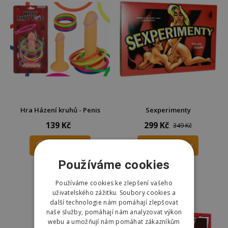
Hra Házení kruhů - Penis
Sexperimenty
139 Kč
299 Kč
349 Kč
DO KOŠÍKU
DO KOŠÍKU
Používáme cookies
Skladem
Skladem
Odešleme
zítra
Odešleme
zítra
Používáme cookies ke zlepšení vašeho
uživatelského zážitku. Soubory cookies a
další technologie nám pomáhají zlepšovat
naše služby, pomáhají nám analyzovat výkon
webu a umožňují nám pomáhat zákazníkům