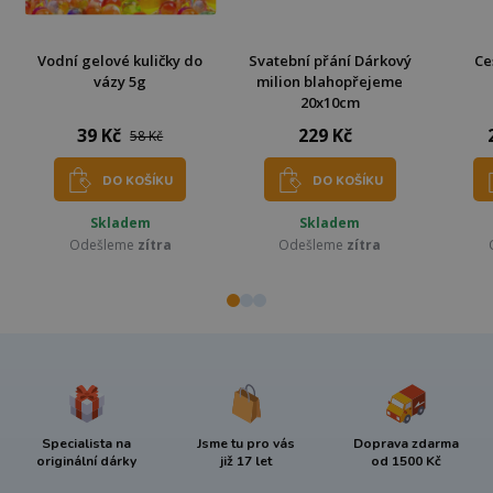
Vodní gelové kuličky do
Svatební přání Dárkový
Ce
vázy 5g
milion blahopřejeme
20x10cm
39 Kč
229 Kč
58 Kč
DO KOŠÍKU
DO KOŠÍKU
Skladem
Skladem
Odešleme
zítra
Odešleme
zítra
Specialista na
Jsme tu pro vás
Doprava zdarma
originální dárky
již 17 let
od 1500 Kč