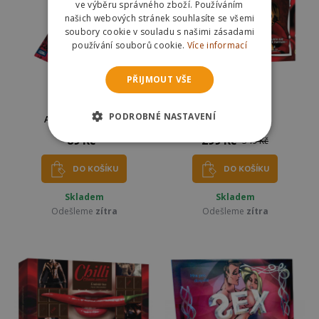
ve výběru správného zboží. Používáním
našich webových stránek souhlasíte se všemi
soubory cookie v souladu s našimi zásadami
používání souborů cookie.
Více informací
PŘIJMOUT VŠE
PODROBNÉ NASTAVENÍ
Albi Hříšné kostky
Harašeníčko
89 Kč
299 Kč
349 Kč
DO KOŠÍKU
DO KOŠÍKU
Skladem
Skladem
Odešleme
zítra
Odešleme
zítra