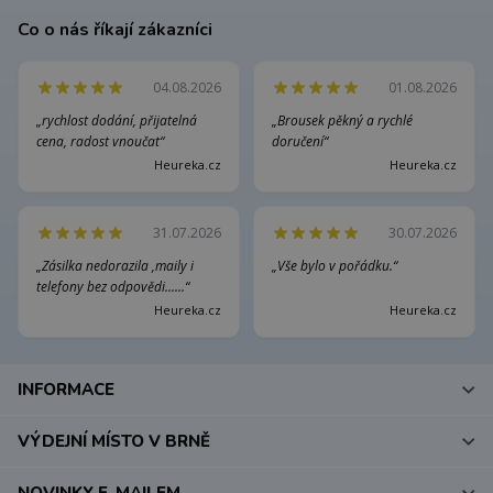
Co o nás říkají zákazníci
04.08.2026
01.08.2026
„rychlost dodání, přijatelná
„Brousek pěkný a rychlé
cena, radost vnoučat“
doručení“
Heureka.cz
Heureka.cz
31.07.2026
30.07.2026
„Zásilka nedorazila ,maily i
„Vše bylo v pořádku.“
telefony bez odpovědi......“
Heureka.cz
Heureka.cz
INFORMACE
VÝDEJNÍ MÍSTO V BRNĚ