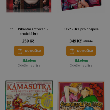
Chilli Pikantní zotročení -
Sex? - Hra pro dospělé
erotická hra
259 Kč
349 Kč
399 Kč
DO KOŠÍKU
DO KOŠÍKU
Skladem
Skladem
Odešleme
zítra
Odešleme
zítra