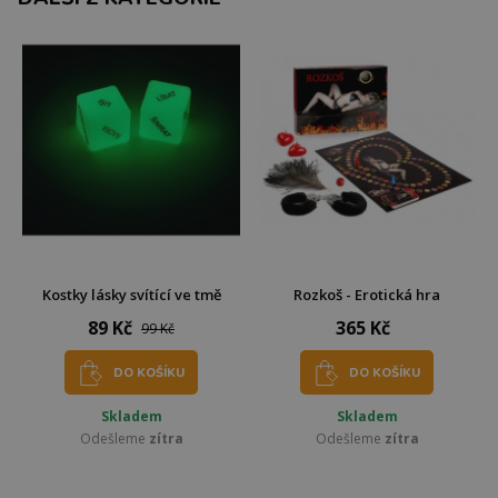
Kostky lásky svítící ve tmě
Rozkoš - Erotická hra
89 Kč
365 Kč
99 Kč
DO KOŠÍKU
DO KOŠÍKU
Skladem
Skladem
Odešleme
zítra
Odešleme
zítra