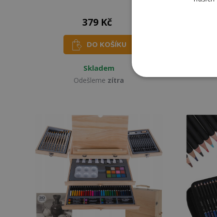
379 Kč
DO KOŠÍKU
Skladem
Odešleme
zítra