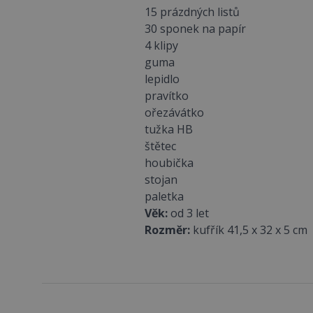
15 prázdných listů
30 sponek na papír
4 klipy
guma
lepidlo
pravítko
ořezávátko
tužka HB
štětec
houbička
stojan
paletka
Věk:
od 3 let
Rozměr:
kufřík 41,5 x 32 x 5 cm