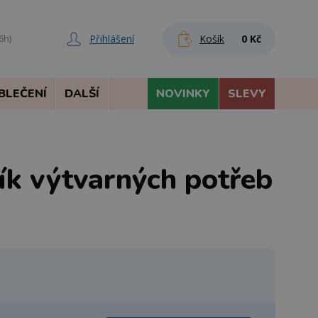
Přihlášení
Košík
0 Kč
6h)
BLEČENÍ
DALŠÍ
NOVINKY
SLEVY
ík výtvarných potřeb