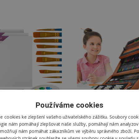
Používáme cookies
 cookies ke zlepšení vašeho uživatelského zážitku. Soubory cooki
ogie nám pomáhají zlepšovat naše služby, pomáhají nám analyzov
 kreativních malířských
Malířská sada velká 177
možňují nám pomáhat zákazníkům ve výběru správného zboží. P
řeb 26 ks Maaleo 26338
dřevěném kufříku Maale
 webových stránek souhlasíte se všemi soubory cookie v souladu s