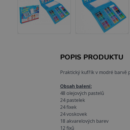
POPIS PRODUKTU
Praktický kufřík v modré barvě
Obsah balení:
48 olejových pastelů
24 pastelek
24 fixek
24 voskovek
18 akvarelových barev
12 fixů