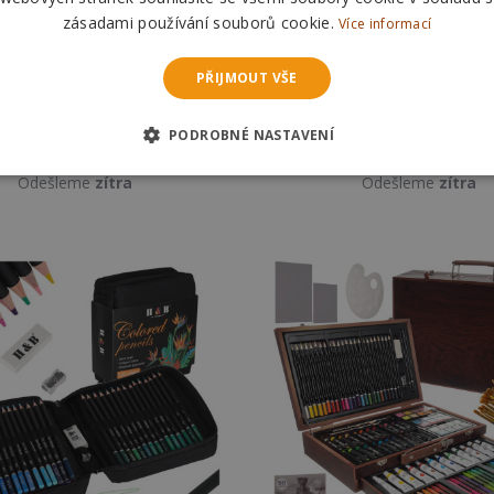
zásadami používání souborů cookie.
Více informací
329 Kč
1 128 Kč
1399 K
PŘIJMOUT VŠE
DO KOŠÍKU
DO KOŠÍKU
PODROBNÉ NASTAVENÍ
Skladem
Skladem
Odešleme
zítra
Odešleme
zítra