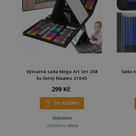
Výtvarná sada Mega Art Set 208
Sada n
ks černý Maaleo 21645
299 Kč
DO KOŠÍKU
Skladem
Odešleme
zítra