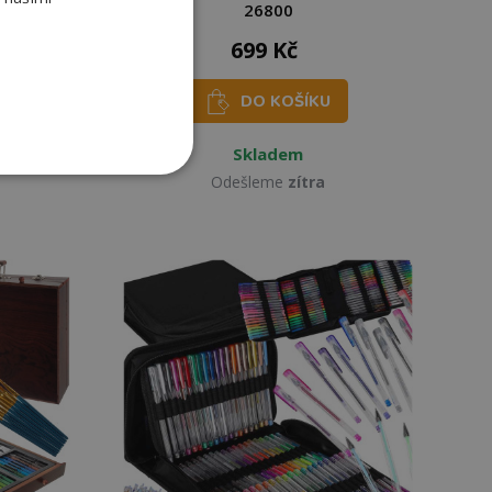
26800
699 Kč
č
DO KOŠÍKU
Skladem
Odešleme
zítra