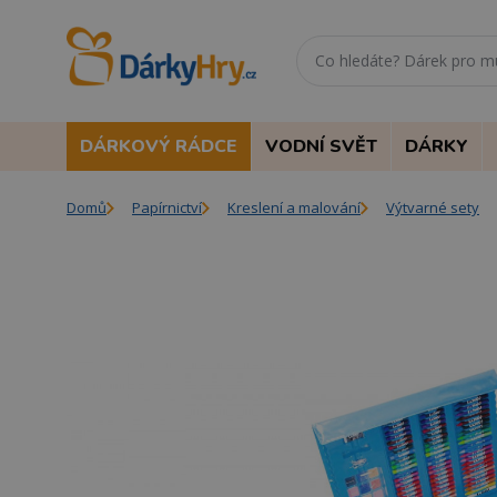
DÁRKOVÝ RÁDCE
VODNÍ SVĚT
DÁRKY
Domů
Papírnictví
Kreslení a malování
Výtvarné sety