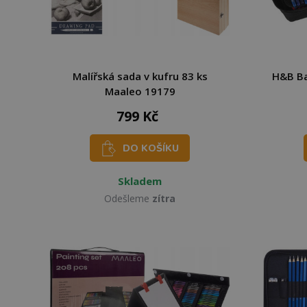
Malířská sada v kufru 83 ks
H&B Ba
Maaleo 19179
799 Kč
DO KOŠÍKU
Skladem
Odešleme
zítra