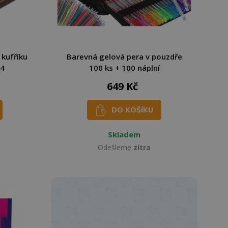
 kufříku
Barevná gelová pera v pouzdře
44
100 ks + 100 náplní
649 Kč
DO KOŠÍKU
Skladem
Odešleme
zítra