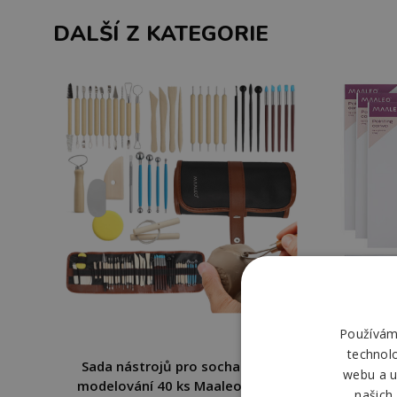
DALŠÍ Z KATEGORIE
Používáme
technol
Sada nástrojů pro sochařství a
Sada
webu a u
modelování 40 ks Maaleo 26135
pot
našich