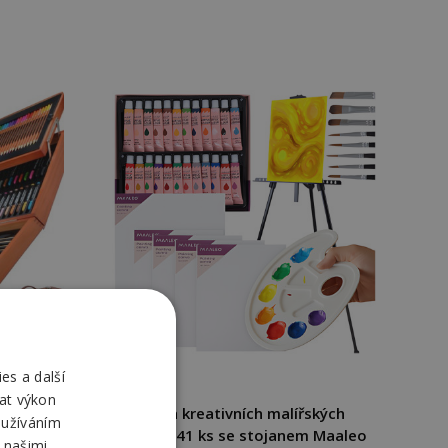
es a další
at výkon
 ks v
Sada kreativních malířských
oužíváním
o 6004
potřeb 41 ks se stojanem Maaleo
 našimi