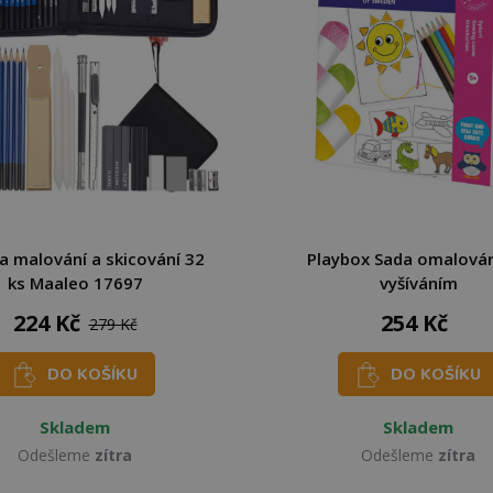
a malování a skicování 32
Playbox Sada omalová
ks Maaleo 17697
vyšíváním
224 Kč
254 Kč
279 Kč
DO KOŠÍKU
DO KOŠÍKU
Skladem
Skladem
Odešleme
zítra
Odešleme
zítra