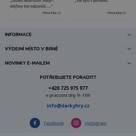
„Zásilka nedorazila ,maily i
„Vše bylo v pořádku.“
telefony bez odpovědi......“
Heureka.cz
Heureka.cz
INFORMACE
VÝDEJNÍ MÍSTO V BRNĚ
NOVINKY E-MAILEM
POTŘEBUJETE PORADIT?
+420 725 975 977
v pracovní dny 9–16h
info@darkyhry.cz
Facebook
Instagram