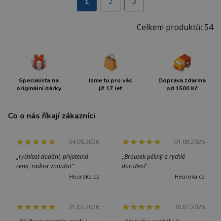
1
2
3
Celkem produktů: 54
Specialista na
Jsme tu pro vás
Doprava zdarma
originální dárky
již 17 let
od 1500 Kč
Co o nás říkají zákazníci
04.08.2026
01.08.2026
„rychlost dodání, přijatelná
„Brousek pěkný a rychlé
cena, radost vnoučat“
doručení“
Heureka.cz
Heureka.cz
31.07.2026
30.07.2026