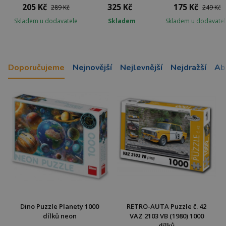
205 Kč
325 Kč
175 Kč
289 Kč
249 Kč
Skladem u dodavatele
Skladem
Skladem u dodavatel
Doporučujeme
Nejnovější
Nejlevnější
Nejdražší
Ab
Dino Puzzle Planety 1000
RETRO-AUTA Puzzle č. 42
dílků neon
VAZ 2103 VB (1980) 1000
dílků