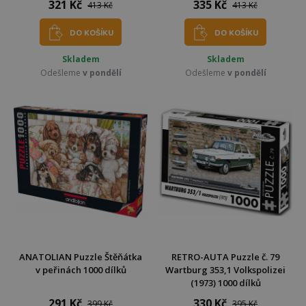
321 Kč
335 Kč
413 Kč
413 Kč
DO KOŠÍKU
DO KOŠÍKU
Skladem
Skladem
Odešleme
v pondělí
Odešleme
v pondělí
ANATOLIAN Puzzle Štěňátka
RETRO-AUTA Puzzle č. 79
v peřinách 1000 dílků
Wartburg 353,1 Volkspolizei
(1973) 1000 dílků
291 Kč
330 Kč
399 Kč
395 Kč