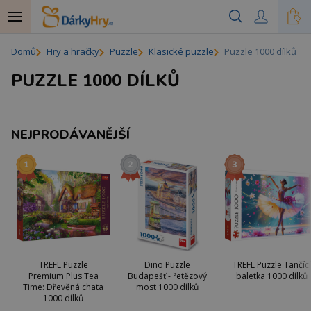
Domů
Hry a hračky
Puzzle
Klasické puzzle
Puzzle 1000 dílků
PUZZLE 1000 DÍLKŮ
NEJPRODÁVANĚJŠÍ
TREFL Puzzle
Dino Puzzle
TREFL Puzzle Tančící
Premium Plus Tea
Budapešť - řetězový
baletka 1000 dílků
Time: Dřevěná chata
most 1000 dílků
1000 dílků