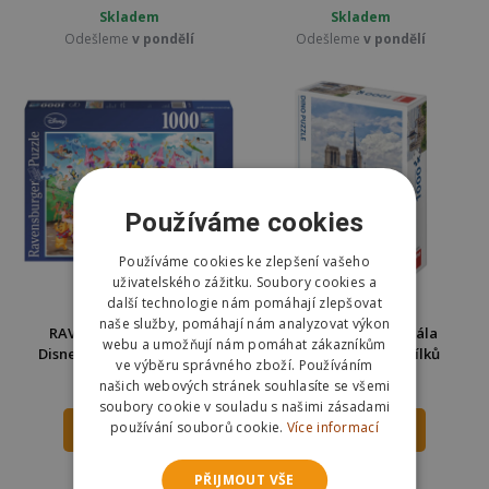
Skladem
Skladem
Odešleme
v pondělí
Odešleme
v pondělí
Používáme cookies
Používáme cookies ke zlepšení vašeho
uživatelského zážitku. Soubory cookies a
další technologie nám pomáhají zlepšovat
naše služby, pomáhají nám analyzovat výkon
RAVENSBURGER Puzzle
Dino Puzzle Katedrála
webu a umožňují nám pomáhat zákazníkům
Disney karneval 1000 dílků
Notre-Dame 1000 dílků
ve výběru správného zboží. Používáním
289 Kč
253 Kč
našich webových stránek souhlasíte se všemi
359 Kč
350 Kč
soubory cookie v souladu s našimi zásadami
používání souborů cookie.
Více informací
DO KOŠÍKU
DO KOŠÍKU
Skladem
Skladem
PŘIJMOUT VŠE