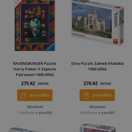
RAVENSBURGER Puzzle
Dino Puzzle Zámek Hluboká
Harry Potter 5: Expecto
1000 dílků
Patronum 1000 dílků
275 Kč
276 Kč
339 Kč
329 Kč
DO KOŠÍKU
DO KOŠÍKU
Skladem
Skladem
Odešleme
v pondělí
Odešleme
v pondělí