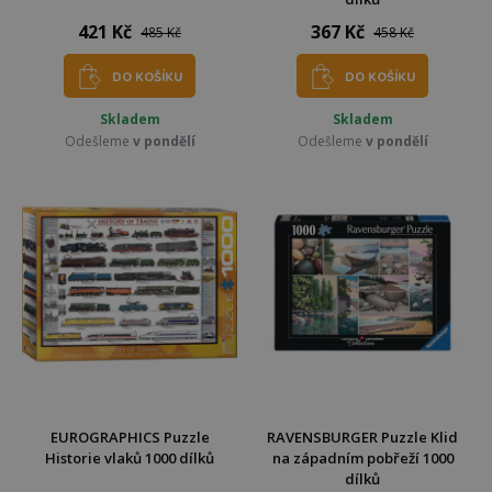
421 Kč
367 Kč
485 Kč
458 Kč
DO KOŠÍKU
DO KOŠÍKU
Skladem
Skladem
Odešleme
v pondělí
Odešleme
v pondělí
EUROGRAPHICS Puzzle
RAVENSBURGER Puzzle Klid
Historie vlaků 1000 dílků
na západním pobřeží 1000
dílků