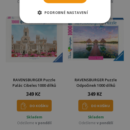
Odešleme
v pondělí
Odešleme
v pondělí
PODROBNÉ NASTAVENÍ
RAVENSBURGER Puzzle
RAVENSBURGER Puzzle
Palác Cibeles 1000 dílků
Odpočinek 1000 dílků
349 Kč
349 Kč
DO KOŠÍKU
DO KOŠÍKU
Skladem
Skladem
Odešleme
v pondělí
Odešleme
v pondělí