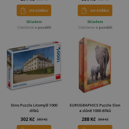
DO KOŠÍKU
DO KOŠÍKU
Skladem
Skladem
Odešleme
v pondělí
Odešleme
v pondělí
Dino Puzzle Litomyšl 1000
EUROGRAPHICS Puzzle Slon
dílků
a slůně 1000 dílků
302 Kč
288 Kč
389 Kč
384 Kč