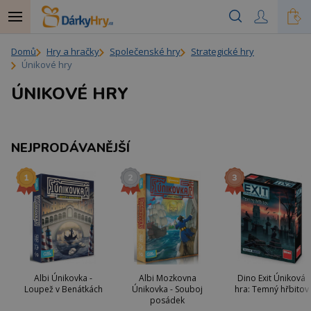
Domů
Hry a hračky
Společenské hry
Strategické hry
Únikové hry
ÚNIKOVÉ HRY
NEJPRODÁVANĚJŠÍ
Albi Únikovka -
Albi Mozkovna
Dino Exit Úniková
Loupež v Benátkách
Únikovka - Souboj
hra: Temný hřbitov
posádek