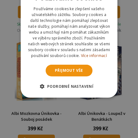
Používáme cookies ke zlepšení vašeho
DO KOŠÍKU
DO KOŠÍKU
uživatelského zážitku. Soubory cookies a
další technologie nám pomáhají zlepšovat
Skladem u dodavatele
Skladem u dodavatele
naše služby, pomáhají nám analyzovat výkon
Odešleme
ve čtvrtek
Odešleme
ve čtvrtek
webu a umožňují nám pomáhat zákazníkům
ve výběru správného zboží. Používáním
našich webových stránek souhlasíte se všemi
soubory cookie v souladu s našimi zásadami
používání souborů cookie.
Více informací
PŘIJMOUT VŠE
PODROBNÉ NASTAVENÍ
Albi Mozkovna Únikovka -
Albi Únikovka - Loupež v
Souboj posádek
Benátkách
399 Kč
399 Kč