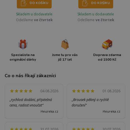
DO KOŠÍKU
DO KOŠÍKU
Skladem u dodavatele
Skladem u dodavatele
Odešleme
ve čtvrtek
Odešleme
ve čtvrtek
Specialista na
Jsme tu pro vás
Doprava zdarma
originální dárky
již 17 let
od 1500 Kč
Co o nás říkají zákazníci
04.08.2026
01.08.2026
„rychlost dodání, přijatelná
„Brousek pěkný a rychlé
cena, radost vnoučat“
doručení“
Heureka.cz
Heureka.cz
31.07.2026
30.07.2026