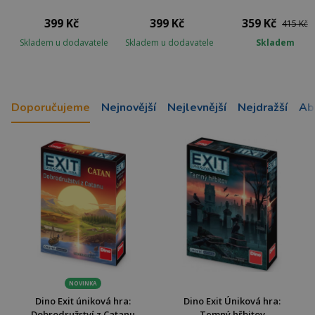
399 Kč
399 Kč
359 Kč
415 Kč
Skladem u dodavatele
Skladem u dodavatele
Skladem
Doporučujeme
Nejnovější
Nejlevnější
Nejdražší
Ab
NOVINKA
Dino Exit úniková hra:
Dino Exit Úniková hra:
Dobrodružství z Catanu
Temný hřbitov