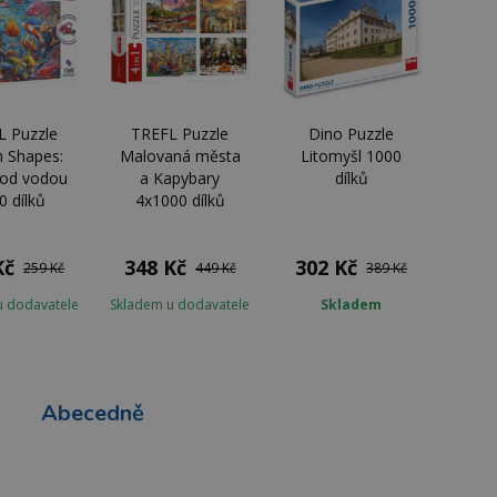
L Puzzle
TREFL Puzzle
Dino Puzzle
n Shapes:
Malovaná města
Litomyšl 1000
pod vodou
a Kapybary
dílků
0 dílků
4x1000 dílků
Kč
348 Kč
302 Kč
259 Kč
449 Kč
389 Kč
u dodavatele
Skladem u dodavatele
Skladem
Abecedně