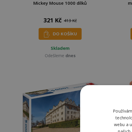
Mickey Mouse 1000 dílků
m
321 Kč
413 Kč
DO KOŠÍKU
Skladem
Odešleme
dnes
Používáme
technol
webu a u
našich