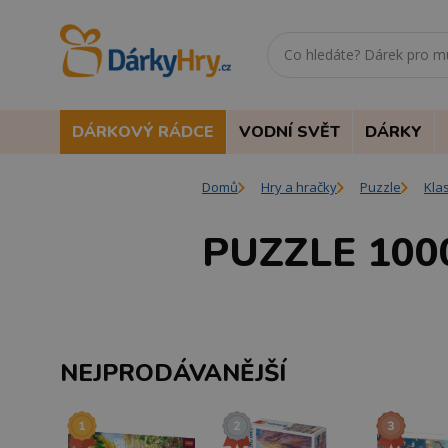
DÁRKOVÝ RÁDCE
VODNÍ SVĚT
DÁRKY
Domů
Hry a hračky
Puzzle
Kla
PUZZLE 100
NEJPRODÁVANĚJŠÍ