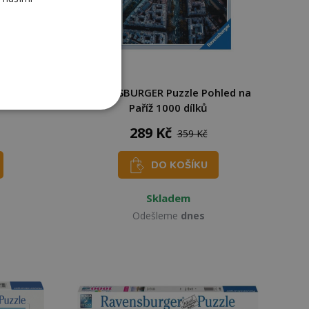
stické
RAVENSBURGER Puzzle Pohled na
Paříž 1000 dílků
289 Kč
359 Kč
DO KOŠÍKU
Skladem
Odešleme
dnes