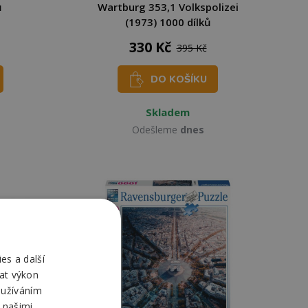
ů
Wartburg 353,1 Volkspolizei
(1973) 1000 dílků
330 Kč
395 Kč
DO KOŠÍKU
Skladem
Odešleme
dnes
es a další
at výkon
oužíváním
 našimi