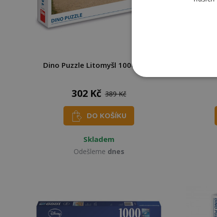
Dino Puzzle Litomyšl 1000 dílků
EURO
302 Kč
389 Kč
DO KOŠÍKU
Skladem
Odešleme
dnes