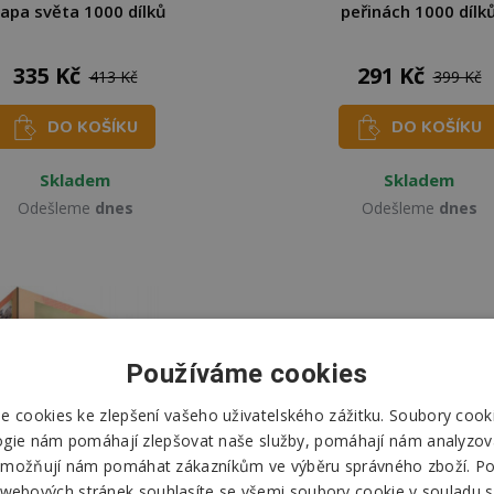
apa světa 1000 dílků
peřinách 1000 dílk
335 Kč
291 Kč
413 Kč
399 Kč
DO KOŠÍKU
DO KOŠÍKU
Skladem
Skladem
Odešleme
dnes
Odešleme
dnes
Používáme cookies
 cookies ke zlepšení vašeho uživatelského zážitku. Soubory cooki
ogie nám pomáhají zlepšovat naše služby, pomáhají nám analyzov
možňují nám pomáhat zákazníkům ve výběru správného zboží. P
 webových stránek souhlasíte se všemi soubory cookie v souladu s