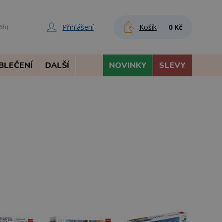
Přihlášení
Košík
0 Kč
6h)
BLEČENÍ
DALŠÍ
NOVINKY
SLEVY