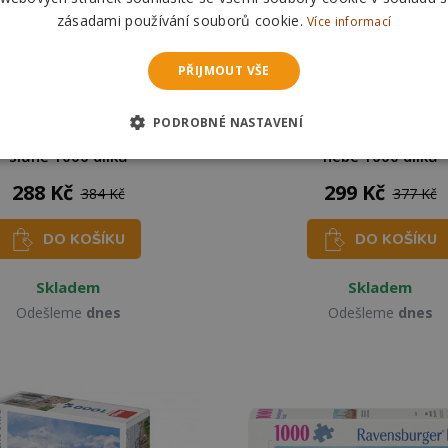
zásadami používání souborů cookie.
Více informací
PŘIJMOUT VŠE
PODROBNÉ NASTAVENÍ
GRAPHICS Puzzle Slon a
RAVENSBURGER Puzzle My
slůně 1000 dílků
nebe 1000 dílků
288 Kč
299 Kč
384 Kč
377 Kč
DO KOŠÍKU
DO KOŠÍKU
Skladem
Skladem
Odešleme
dnes
Odešleme
dnes