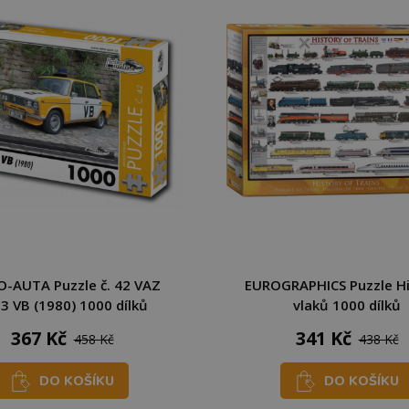
-AUTA Puzzle č. 42 VAZ
EUROGRAPHICS Puzzle Hi
3 VB (1980) 1000 dílků
vlaků 1000 dílků
367 Kč
341 Kč
458 Kč
438 Kč
DO KOŠÍKU
DO KOŠÍKU