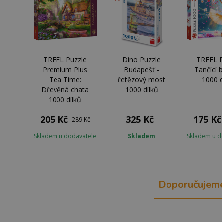
TREFL Puzzle
Dino Puzzle
TREFL P
Premium Plus
Budapešť -
Tančící 
Tea Time:
řetězový most
1000 d
Dřevěná chata
1000 dílků
1000 dílků
205 Kč
325 Kč
175 Kč
289 Kč
Skladem u dodavatele
Skladem
Skladem u d
Doporučujem