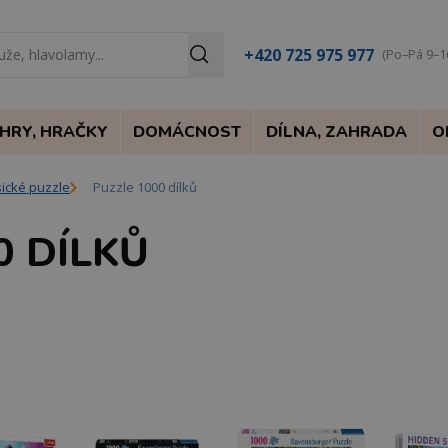
+420 725 975 977
(Po–Pá 9–1
HRY, HRAČKY
DOMÁCNOST
DÍLNA, ZAHRADA
O
sické puzzle
Puzzle 1000 dílků
0 DÍLKŮ