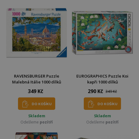
RAVENSBURGER Puzzle
EUROGRAPHICS Puzzle Koi
Malebná Itálie 1000 dílků
kapři 1000 dílků
349 Kč
290 Kč
349 Kč
DO KOŠÍKU
DO KOŠÍKU
Skladem
Skladem
Odešleme
pozítří
Odešleme
pozítří