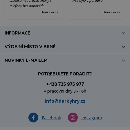
„Zásilka nedorazila ,maily i
„Vše bylo v pořádku.“
telefony bez odpovědi......“
Heureka.cz
Heureka.cz
INFORMACE
VÝDEJNÍ MÍSTO V BRNĚ
NOVINKY E-MAILEM
POTŘEBUJETE PORADIT?
+420 725 975 977
v pracovní dny 9–16h
info@darkyhry.cz
Facebook
Instagram