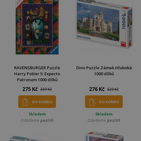
RAVENSBURGER Puzzle
Dino Puzzle Zámek Hluboká
Harry Potter 5: Expecto
1000 dílků
Patronum 1000 dílků
275 Kč
276 Kč
339 Kč
329 Kč
DO KOŠÍKU
DO KOŠÍKU
Skladem
Skladem
Odešleme
pozítří
Odešleme
pozítří