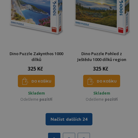
Dino Puzzle Zakynthos 1000
Dino Puzzle Pohled z
dílků
Ještědu 1000 dílků region
325 Kč
325 Kč
DO KOŠÍKU
DO KOŠÍKU
Skladem
Skladem
Odešleme
pozítří
Odešleme
pozítří
Načíst dalších 24