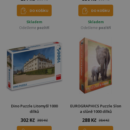
DO KOŠÍKU
DO KOŠÍKU
Skladem
Skladem
Odešleme
pozítří
Odešleme
pozítří
Dino Puzzle Litomyšl 1000
EUROGRAPHICS Puzzle Slon
dílků
a slůně 1000 dílků
302 Kč
288 Kč
389 Kč
384 Kč