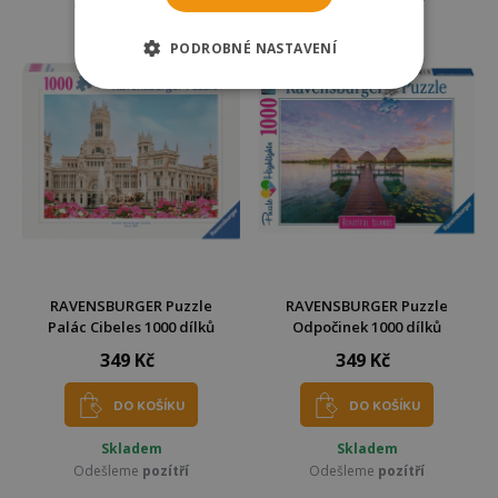
Odešleme
pozítří
Odešleme
pozítří
PODROBNÉ NASTAVENÍ
RAVENSBURGER Puzzle
RAVENSBURGER Puzzle
Palác Cibeles 1000 dílků
Odpočinek 1000 dílků
349 Kč
349 Kč
DO KOŠÍKU
DO KOŠÍKU
Skladem
Skladem
Odešleme
pozítří
Odešleme
pozítří