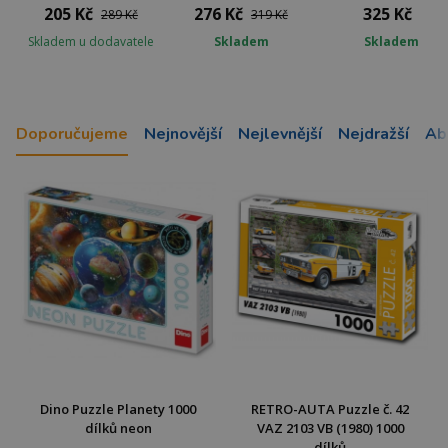
205 Kč
276 Kč
325 Kč
289 Kč
319 Kč
Skladem u dodavatele
Skladem
Skladem
Doporučujeme
Nejnovější
Nejlevnější
Nejdražší
Ab
Dino Puzzle Planety 1000
RETRO-AUTA Puzzle č. 42
dílků neon
VAZ 2103 VB (1980) 1000
dílků