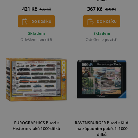
421 Kč
367 Kč
485 Kč
458 Kč
DO KOŠÍKU
DO KOŠÍKU
Skladem
Skladem
Odešleme
pozítří
Odešleme
pozítří
EUROGRAPHICS Puzzle
RAVENSBURGER Puzzle Klid
Historie vlaků 1000 dílků
na západním pobřeží 1000
dílků