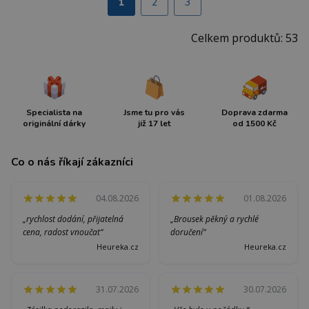
1
2
3
Celkem produktů: 53
Specialista na
Jsme tu pro vás
Doprava zdarma
originální dárky
již 17 let
od 1500 Kč
Co o nás říkají zákazníci
04.08.2026
01.08.2026
„rychlost dodání, přijatelná
„Brousek pěkný a rychlé
cena, radost vnoučat“
doručení“
Heureka.cz
Heureka.cz
31.07.2026
30.07.2026