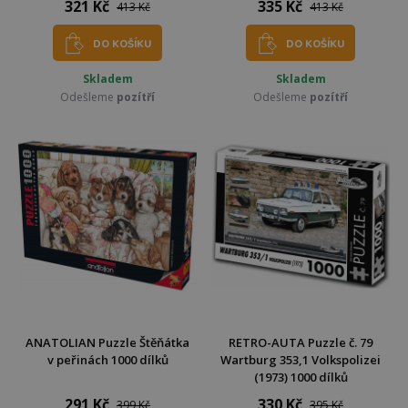
321 Kč
335 Kč
413 Kč
413 Kč
DO KOŠÍKU
DO KOŠÍKU
Skladem
Skladem
Odešleme
pozítří
Odešleme
pozítří
ANATOLIAN Puzzle Štěňátka
RETRO-AUTA Puzzle č. 79
v peřinách 1000 dílků
Wartburg 353,1 Volkspolizei
(1973) 1000 dílků
291 Kč
330 Kč
399 Kč
395 Kč