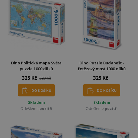
Dino Politická mapa Světa
Dino Puzzle Budapešť -
puzzle 1000 dílků
řetězový most 1000 dílků
325 Kč
325 Kč
329 Kč
DO KOŠÍKU
DO KOŠÍKU
Skladem
Skladem
Odešleme
pozítří
Odešleme
pozítří