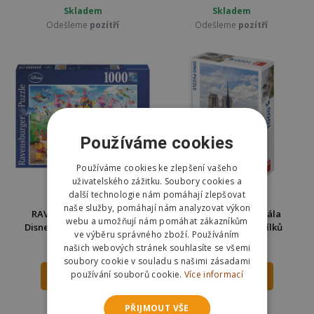
Skladem
Skladem
Odešleme
pozítří
Odešleme
pozítří
Používáme cookies
Používáme cookies ke zlepšení vašeho
uživatelského zážitku. Soubory cookies a
další technologie nám pomáhají zlepšovat
naše služby, pomáhají nám analyzovat výkon
RAVENSBURGER Puzzle
Dino Puzzle Katedrála
webu a umožňují nám pomáhat zákazníkům
Disney karneval 1000 dílků
Notre-Dame 1000 dílků
ve výběru správného zboží. Používáním
289 Kč
253 Kč
našich webových stránek souhlasíte se všemi
359 Kč
350 Kč
soubory cookie v souladu s našimi zásadami
používání souborů cookie.
Více informací
DO KOŠÍKU
DO KOŠÍKU
Skladem
Skladem
PŘIJMOUT VŠE