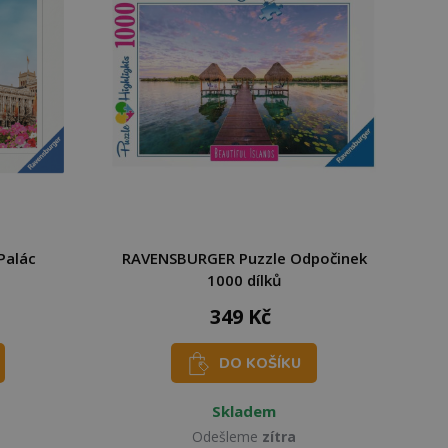
Palác
RAVENSBURGER Puzzle Odpočinek
1000 dílků
349 Kč
DO KOŠÍKU
Skladem
Odešleme
zítra