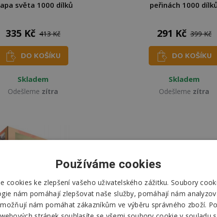
apa světa 1000 dílků
peřinách 1000 dílk
335 Kč
291 Kč
413 Kč
399 Kč
DO KOŠÍKU
DO KOŠÍKU
Skladem
Skladem
Odešleme
zítra
Odešleme
zítra
Používáme cookies
 cookies ke zlepšení vašeho uživatelského zážitku. Soubory cooki
ogie nám pomáhají zlepšovat naše služby, pomáhají nám analyzov
možňují nám pomáhat zákazníkům ve výběru správného zboží. P
 webových stránek souhlasíte se všemi soubory cookie v souladu s