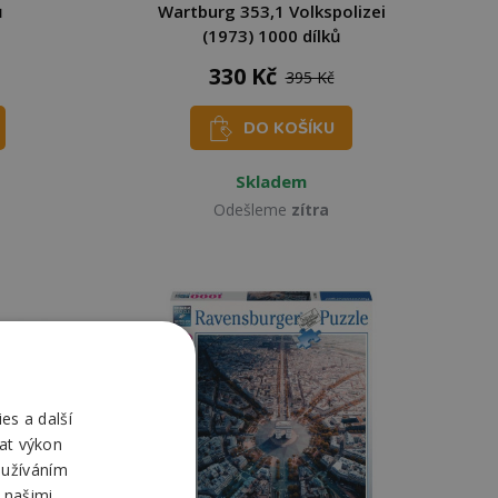
ů
Wartburg 353,1 Volkspolizei
(1973) 1000 dílků
330 Kč
395 Kč
DO KOŠÍKU
Skladem
Odešleme
zítra
es a další
at výkon
oužíváním
 našimi