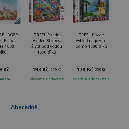
SBURGER
TREFL Puzzle
TREFL Puzzle
le Palác
Hidden Shapes:
Výhled na jezero
les 1000
Život pod vodou
Como 1000 dílků
ílků
1060 dílků
9 Kč
193 Kč
178 Kč
259 Kč
239 Kč
ladem
Skladem u dodavatele
Skladem u dodavatele
Abecedně