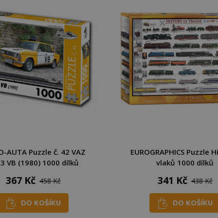
-AUTA Puzzle č. 42 VAZ
EUROGRAPHICS Puzzle Hi
3 VB (1980) 1000 dílků
vlaků 1000 dílků
367 Kč
341 Kč
458 Kč
438 Kč
DO KOŠÍKU
DO KOŠÍKU