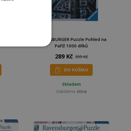
stické
RAVENSBURGER Puzzle Pohled na
Paříž 1000 dílků
289 Kč
359 Kč
DO KOŠÍKU
Skladem
Odešleme
zítra