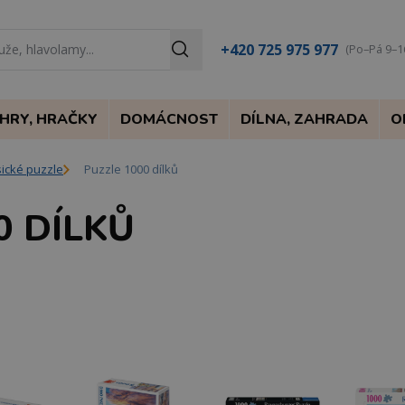
+420 725 975 977
(Po–Pá 9–1
HRY, HRAČKY
DOMÁCNOST
DÍLNA, ZAHRADA
O
sické puzzle
Puzzle 1000 dílků
0 DÍLKŮ