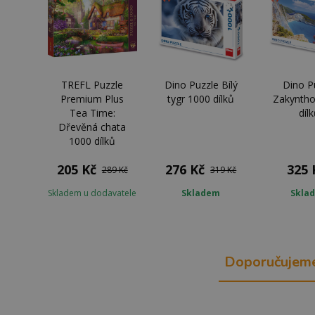
TREFL Puzzle
Dino Puzzle Bílý
Dino P
Premium Plus
tygr 1000 dílků
Zakyntho
Tea Time:
díl
Dřevěná chata
1000 dílků
205 Kč
276 Kč
325 
289 Kč
319 Kč
Skladem u dodavatele
Skladem
Skla
Doporučujem