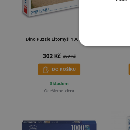
Dino Puzzle Litomyšl 1000 dílků
EURO
302 Kč
389 Kč
DO KOŠÍKU
Skladem
Odešleme
zítra