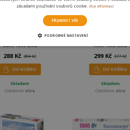
zásadami používání souborů cookie.
Více informací
PŘIJMOUT VŠE
PODROBNÉ NASTAVENÍ
GRAPHICS Puzzle Slon a
RAVENSBURGER Puzzle My
slůně 1000 dílků
nebe 1000 dílků
288 Kč
299 Kč
384 Kč
377 Kč
DO KOŠÍKU
DO KOŠÍKU
Skladem
Skladem
Odešleme
zítra
Odešleme
zítra