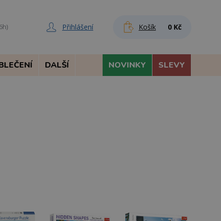
Přihlášení
Košík
0 Kč
6h)
BLEČENÍ
DALŠÍ
NOVINKY
SLEVY