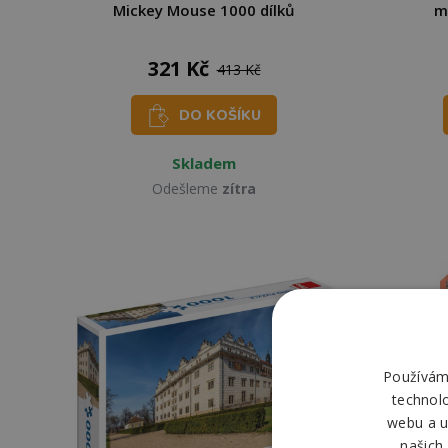
Mickey Mouse 1000 dílků
m
321 Kč
413 Kč
DO KOŠÍKU
Skladem
Odešleme
zítra
Používáme
technol
webu a u
našich