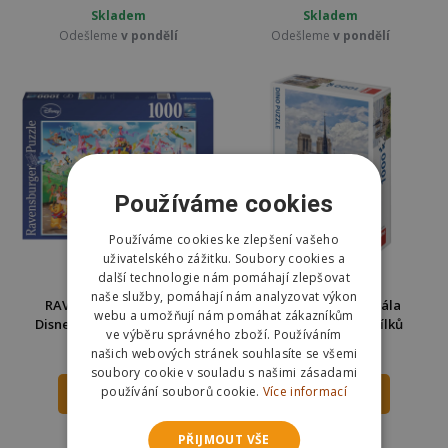
Skladem
Skladem
Odešleme
v pondělí
Odešleme
v pondělí
Používáme cookies
Používáme cookies ke zlepšení vašeho
uživatelského zážitku. Soubory cookies a
další technologie nám pomáhají zlepšovat
naše služby, pomáhají nám analyzovat výkon
RAVENSBURGER Puzzle
Dino Puzzle Katedrála
webu a umožňují nám pomáhat zákazníkům
Disney karneval 1000 dílků
Notre-Dame 1000 dílků
ve výběru správného zboží. Používáním
289 Kč
253 Kč
našich webových stránek souhlasíte se všemi
359 Kč
350 Kč
soubory cookie v souladu s našimi zásadami
používání souborů cookie.
Více informací
DO KOŠÍKU
DO KOŠÍKU
Skladem
Skladem
PŘIJMOUT VŠE