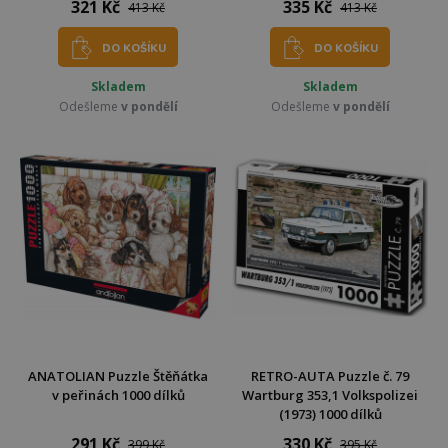
321 Kč
335 Kč
413 Kč
413 Kč
DO KOŠÍKU
DO KOŠÍKU
Skladem
Skladem
Odešleme
v pondělí
Odešleme
v pondělí
ANATOLIAN Puzzle Štěňátka
RETRO-AUTA Puzzle č. 79
v peřinách 1000 dílků
Wartburg 353,1 Volkspolizei
(1973) 1000 dílků
291 Kč
330 Kč
399 Kč
395 Kč