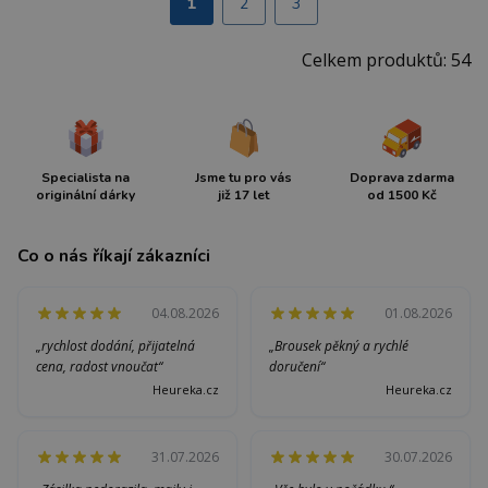
1
2
3
Celkem produktů: 54
Specialista na
Jsme tu pro vás
Doprava zdarma
originální dárky
již 17 let
od 1500 Kč
Co o nás říkají zákazníci
04.08.2026
01.08.2026
„rychlost dodání, přijatelná
„Brousek pěkný a rychlé
cena, radost vnoučat“
doručení“
Heureka.cz
Heureka.cz
31.07.2026
30.07.2026