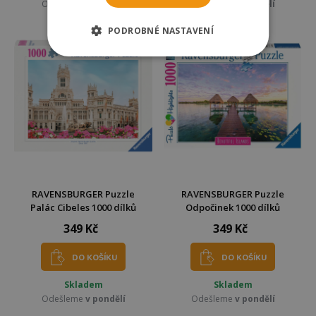
Odešleme
v pondělí
Odešleme
v pondělí
PODROBNÉ NASTAVENÍ
RAVENSBURGER Puzzle
RAVENSBURGER Puzzle
Palác Cibeles 1000 dílků
Odpočinek 1000 dílků
349 Kč
349 Kč
DO KOŠÍKU
DO KOŠÍKU
Skladem
Skladem
Odešleme
v pondělí
Odešleme
v pondělí