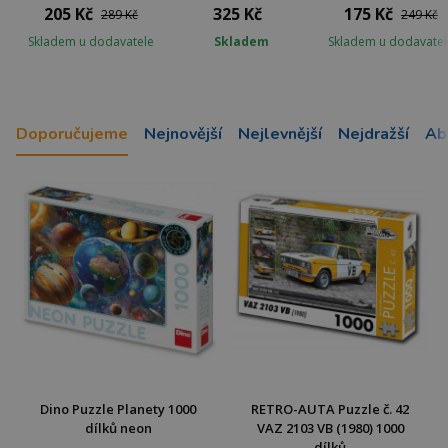
205 Kč
325 Kč
175 Kč
289 Kč
249 Kč
Skladem u dodavatele
Skladem
Skladem u dodavatel
Doporučujeme
Nejnovější
Nejlevnější
Nejdražší
Ab
Dino Puzzle Planety 1000
RETRO-AUTA Puzzle č. 42
dílků neon
VAZ 2103 VB (1980) 1000
dílků