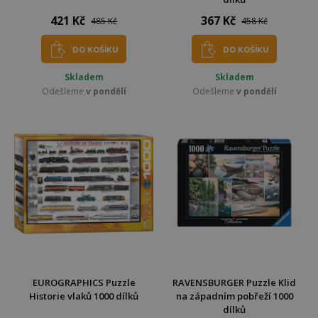
421 Kč
367 Kč
485 Kč
458 Kč
DO KOŠÍKU
DO KOŠÍKU
Skladem
Skladem
Odešleme
v pondělí
Odešleme
v pondělí
EUROGRAPHICS Puzzle
RAVENSBURGER Puzzle Klid
Historie vlaků 1000 dílků
na západním pobřeží 1000
dílků