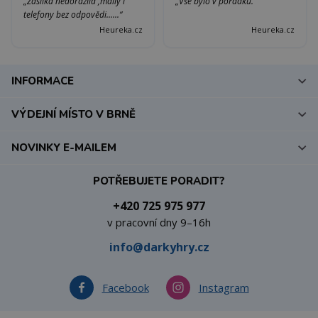
„Zásilka nedorazila ,maily i
„Vše bylo v pořádku.“
telefony bez odpovědi......“
Heureka.cz
Heureka.cz
INFORMACE
VÝDEJNÍ MÍSTO V BRNĚ
NOVINKY E-MAILEM
POTŘEBUJETE PORADIT?
+420 725 975 977
v pracovní dny 9–16h
info@darkyhry.cz
Facebook
Instagram