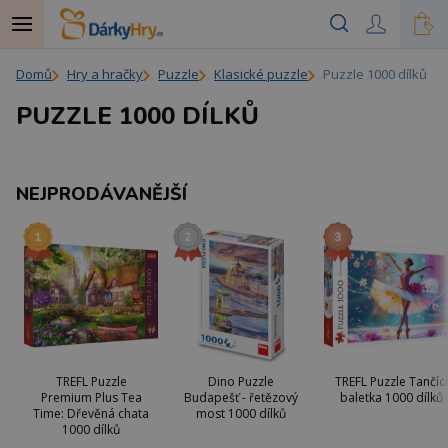
Domů
Hry a hračky
Puzzle
Klasické puzzle
Puzzle 1000 dílků
PUZZLE 1000 DÍLKŮ
NEJPRODÁVANĚJŠÍ
TREFL Puzzle
Dino Puzzle
TREFL Puzzle Tančící
Premium Plus Tea
Budapešť - řetězový
baletka 1000 dílků
Time: Dřevěná chata
most 1000 dílků
1000 dílků