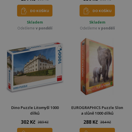
DO KOŠÍKU
DO KOŠÍKU
Skladem
Skladem
Odešleme
v pondělí
Odešleme
v pondělí
Dino Puzzle Litomyšl 1000
EUROGRAPHICS Puzzle Slon
dílků
a slůně 1000 dílků
302 Kč
288 Kč
389 Kč
384 Kč