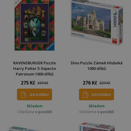
RAVENSBURGER Puzzle
Dino Puzzle Zámek Hluboká
Harry Potter 5: Expecto
1000 dílků
Patronum 1000 dílků
275 Kč
276 Kč
339 Kč
329 Kč
DO KOŠÍKU
DO KOŠÍKU
Skladem
Skladem
Odešleme
v pondělí
Odešleme
v pondělí