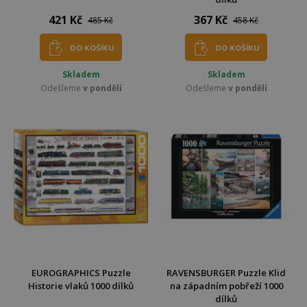
421 Kč
367 Kč
485 Kč
458 Kč
DO KOŠÍKU
DO KOŠÍKU
Skladem
Skladem
Odešleme
v pondělí
Odešleme
v pondělí
EUROGRAPHICS Puzzle
RAVENSBURGER Puzzle Klid
Historie vlaků 1000 dílků
na západním pobřeží 1000
dílků