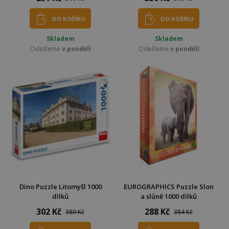
DO KOŠÍKU
DO KOŠÍKU
Skladem
Skladem
Odešleme
v pondělí
Odešleme
v pondělí
Dino Puzzle Litomyšl 1000
EUROGRAPHICS Puzzle Slon
dílků
a slůně 1000 dílků
302 Kč
288 Kč
389 Kč
384 Kč