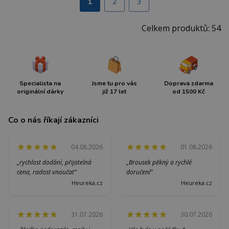
1
2
3
Celkem produktů: 54
Specialista na
Jsme tu pro vás
Doprava zdarma
originální dárky
již 17 let
od 1500 Kč
Co o nás říkají zákazníci
04.08.2026
01.08.2026
„rychlost dodání, přijatelná
„Brousek pěkný a rychlé
cena, radost vnoučat“
doručení“
Heureka.cz
Heureka.cz
31.07.2026
30.07.2026