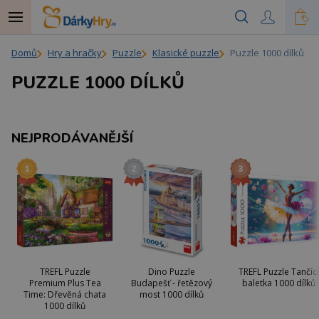
Domů
Hry a hračky
Puzzle
Klasické puzzle
Puzzle 1000 dílků
PUZZLE 1000 DÍLKŮ
NEJPRODÁVANĚJŠÍ
TREFL Puzzle
Dino Puzzle
TREFL Puzzle Tančící
Premium Plus Tea
Budapešť - řetězový
baletka 1000 dílků
Time: Dřevěná chata
most 1000 dílků
1000 dílků