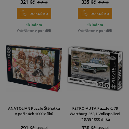
321 Kč
335 Kč
413 Kč
413 Kč
DO KOŠÍKU
DO KOŠÍKU
Skladem
Skladem
Odešleme
v pondělí
Odešleme
v pondělí
ANATOLIAN Puzzle Štěňátka
RETRO-AUTA Puzzle č. 79
v peřinách 1000 dílků
Wartburg 353,1 Volkspolizei
(1973) 1000 dílků
291 Kč
330 Kč
399 Kč
395 Kč