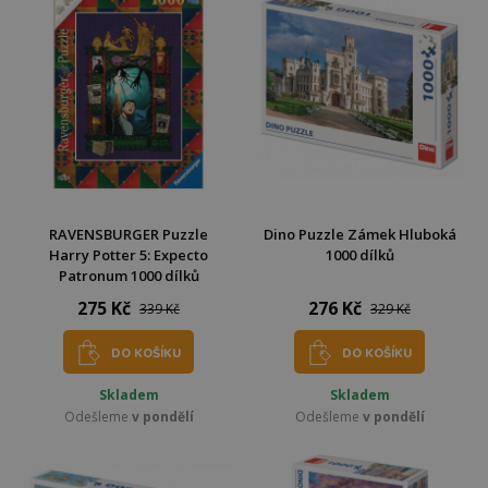
RAVENSBURGER Puzzle
Dino Puzzle Zámek Hluboká
Harry Potter 5: Expecto
1000 dílků
Patronum 1000 dílků
275 Kč
276 Kč
339 Kč
329 Kč
DO KOŠÍKU
DO KOŠÍKU
Skladem
Skladem
Odešleme
v pondělí
Odešleme
v pondělí