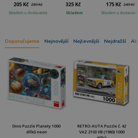
205 Kč
325 Kč
175 Kč
289 Kč
249 Kč
Skladem u dodavatele
Skladem
Skladem u dodavatel
Doporučujeme
Nejnovější
Nejlevnější
Nejdražší
Ab
Dino Puzzle Planety 1000
RETRO-AUTA Puzzle č. 42
dílků neon
VAZ 2103 VB (1980) 1000
dílků