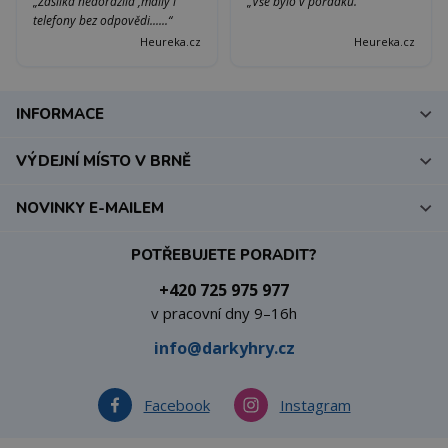
„Zásilka nedorazila ,maily i
„Vše bylo v pořádku.“
telefony bez odpovědi......“
Heureka.cz
Heureka.cz
INFORMACE
VÝDEJNÍ MÍSTO V BRNĚ
NOVINKY E-MAILEM
POTŘEBUJETE PORADIT?
+420 725 975 977
v pracovní dny 9–16h
info@darkyhry.cz
Facebook
Instagram