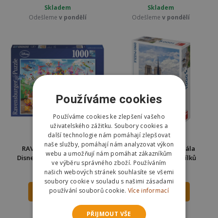
Skladem
Skladem
Odešleme
v pondělí
Odešleme
v pondělí
Používáme cookies
Používáme cookies ke zlepšení vašeho
uživatelského zážitku. Soubory cookies a
další technologie nám pomáhají zlepšovat
naše služby, pomáhají nám analyzovat výkon
RAVENSBURGER Puzzle
Dino Puzzle Katedrála
webu a umožňují nám pomáhat zákazníkům
Disney karneval 1000 dílků
Notre-Dame 1000 dílků
ve výběru správného zboží. Používáním
289 Kč
253 Kč
našich webových stránek souhlasíte se všemi
359 Kč
350 Kč
soubory cookie v souladu s našimi zásadami
používání souborů cookie.
Více informací
DO KOŠÍKU
DO KOŠÍKU
Skladem
Skladem
PŘIJMOUT VŠE