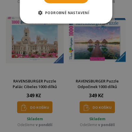
Odešleme
v pondělí
Odešleme
v pondělí
PODROBNÉ NASTAVENÍ
RAVENSBURGER Puzzle
RAVENSBURGER Puzzle
Palác Cibeles 1000 dílků
Odpočinek 1000 dílků
349 Kč
349 Kč
DO KOŠÍKU
DO KOŠÍKU
Skladem
Skladem
Odešleme
v pondělí
Odešleme
v pondělí